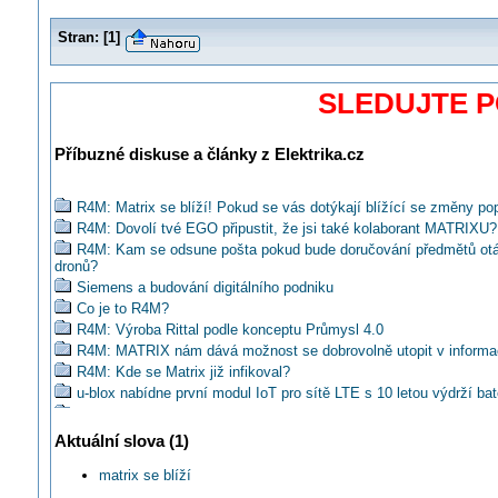
Stran:
[
1
]
SLEDUJTE 
Příbuzné diskuse a články z Elektrika.cz
R4M: Matrix se blíží! Pokud se vás dotýkají blížící se změny pop
R4M: Dovolí tvé EGO připustit, že jsi také kolaborant MATRIXU?
R4M: Kam se odsune pošta pokud bude doručování předmětů ot
dronů?
Siemens a budování digitálního podniku
Co je to R4M?
R4M: Výroba Rittal podle konceptu Průmysl 4.0
R4M: MATRIX nám dává možnost se dobrovolně utopit v informa
R4M: Kde se Matrix již infikoval?
u-blox nabídne první modul IoT pro sítě LTE s 10 letou výdrží bat
Chcete vidět premiéru R4M? Sledujte živé vysílání MSV 2016!
HENNLICH: Nová plastová hřídel pro šestiosé roboty
Aktuální slova (1)
Kdo se má o problematiku Průmysl 4.0 zajímat?
matrix se blíží
R4M#2: Proč jde v pořadí již o čtvrtou průmyslovou revoluci?