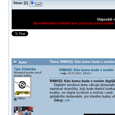
Stran:
[
1
]
Odpovědi n
Na elektrickém zařízení smí pracovat pouze osoba s
Téma: R4M#22: Kdo komu bude v novém d
Autor
Tým Elektrika
R4M#22: Kdo komu bude v novém d
Redaktoři portálu právě
«
kdy:
25.07.2017, 08:02 »
konající službu
R4M#22: Kdo komu bude v novém digitá
Digitální revoluce dnes válcuje dosavadní
nastávat okamžiky, kdy bude dnešní konkur
kvalitu, ve stejné rychlosti a možná i cen
globálního dodavatele, pro kterého budou 
Offline
Zdroj:
zde...