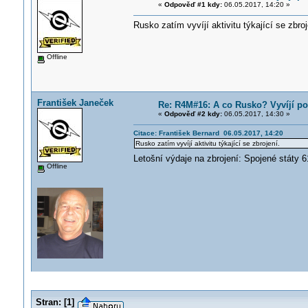
«
Odpověď #1 kdy:
06.05.2017, 14:20 »
Rusko zatím vyvíjí aktivitu týkající se zbroj
Offline
František Janeček
Re: R4M#16: A co Rusko? Vyvíjí po
«
Odpověď #2 kdy:
06.05.2017, 14:30 »
Citace: František Bernard 06.05.2017, 14:20
Rusko zatím vyvíjí aktivitu týkající se zbrojení.
Letošní výdaje na zbrojení: Spojené státy 6
Offline
Stran:
[
1
]