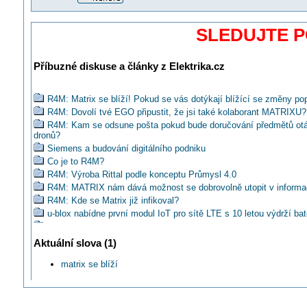
SLEDUJTE 
Příbuzné diskuse a články z Elektrika.cz
R4M: Matrix se blíží! Pokud se vás dotýkají blížící se změny pop
R4M: Dovolí tvé EGO připustit, že jsi také kolaborant MATRIXU?
R4M: Kam se odsune pošta pokud bude doručování předmětů ot
dronů?
Siemens a budování digitálního podniku
Co je to R4M?
R4M: Výroba Rittal podle konceptu Průmysl 4.0
R4M: MATRIX nám dává možnost se dobrovolně utopit v informa
R4M: Kde se Matrix již infikoval?
u-blox nabídne první modul IoT pro sítě LTE s 10 letou výdrží bat
Chcete vidět premiéru R4M? Sledujte živé vysílání MSV 2016!
HENNLICH: Nová plastová hřídel pro šestiosé roboty
Aktuální slova (1)
Kdo se má o problematiku Průmysl 4.0 zajímat?
matrix se blíží
R4M#2: Proč jde v pořadí již o čtvrtou průmyslovou revoluci?
R4M#4: Odkud se vzala iniciativa Průmysl 4.0?
Liberec jako první využije Internetu věcí pro monitorování parkovi
R4M#3: Koho se Průmysl 4.0 nebude vůbec dotýkat?