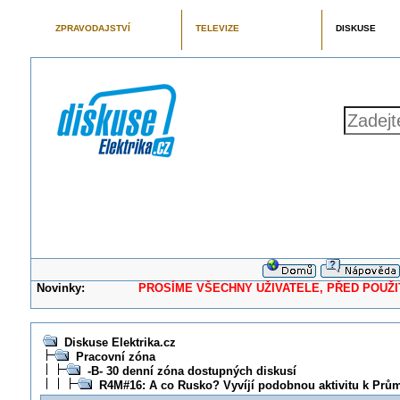
ZPRAVODAJSTVÍ
TELEVIZE
DISKUSE
Novinky:
PROSÍME VŠECHNY UŽIVATELE, PŘED POUŽITÍM 
Diskuse Elektrika.cz
Pracovní zóna
-B- 30 denní zóna dostupných diskusí
R4M#16: A co Rusko? Vyvíjí podobnou aktivitu k Prům