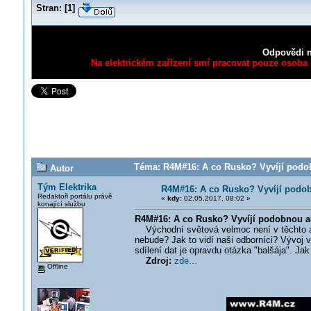
Stran:
[
1
]
Odpovědi n
Na elektrickém zařízení smí pracovat pouze osoba s
Téma: R4M#16: A co Rusko? Vyvíjí podobn
Autor
Tým Elektrika
R4M#16: A co Rusko? Vyvíjí podob
Redaktoři portálu právě
«
kdy:
02.05.2017, 08:02 »
konající službu
R4M#16: A co Rusko? Vyvíjí podobnou ak
Východní světová velmoc není v těchto akti
nebude? Jak to vidí naši odborníci? Vývoj v
sdílení dat je opravdu otázka "balšája". Ja
Zdroj:
zde...
Offline