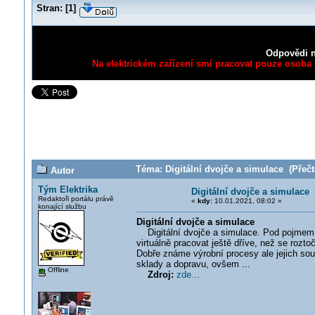
Stran:
[
1
]
Odpovědi n
Na elektrickém zařízení smí pracovat pouze osoba s
Téma: Digitální dvojče a simulace (Přečt
Autor
Tým Elektrika
Digitální dvojče a simulace
Redaktoři portálu právě
«
kdy:
10.01.2021, 08:02 »
konající službu
Digitální dvojče a simulace
Digitální dvojče a simulace. Pod pojmem dig
virtuálně pracovat ještě dříve, než se roztoč
Dobře známe výrobní procesy ale jejich souč
sklady a dopravu, ovšem ...
Offline
Zdroj:
zde...