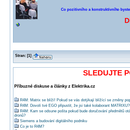
Co pozitivního a konstruktivníh
o byste
D
Stran:
[
1
]
SLEDUJTE 
Příbuzné diskuse a články z Elektrika.cz
R4M: Matrix se blíží! Pokud se vás dotýkají blížící se změny pop
R4M: Dovolí tvé EGO připustit, že jsi také kolaborant MATRIXU?
R4M: Kam se odsune pošta pokud bude doručování předmětů ot
dronů?
Siemens a budování digitálního podniku
Co je to R4M?