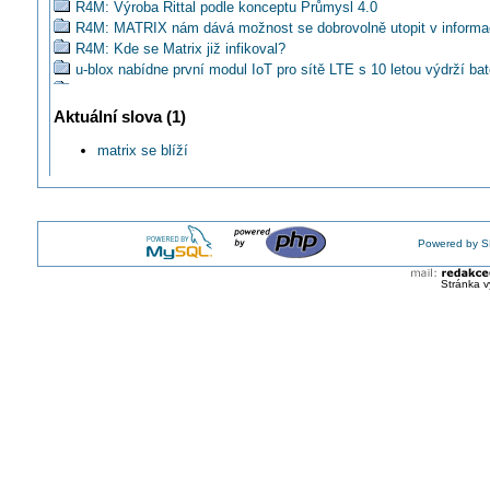
R4M: Výroba Rittal podle konceptu Průmysl 4.0
R4M: MATRIX nám dává možnost se dobrovolně utopit v informa
R4M: Kde se Matrix již infikoval?
u-blox nabídne první modul IoT pro sítě LTE s 10 letou výdrží bat
Chcete vidět premiéru R4M? Sledujte živé vysílání MSV 2016!
HENNLICH: Nová plastová hřídel pro šestiosé roboty
Aktuální slova (1)
Kdo se má o problematiku Průmysl 4.0 zajímat?
matrix se blíží
R4M#2: Proč jde v pořadí již o čtvrtou průmyslovou revoluci?
R4M#4: Odkud se vzala iniciativa Průmysl 4.0?
Liberec jako první využije Internetu věcí pro monitorování parkovi
R4M#3: Koho se Průmysl 4.0 nebude vůbec dotýkat?
R4M#5: Jakou má souvislost Průmysl 4.0 a Internet věcí?
Powered by S
Víte, že je stávající konfigurátor konektorů EPIC je v podstatě
implementace principu Industry 4.0 přímo do praxe?
Stránka v
Kdo velet bude Průmyslu 4.0?
R4M#7: Je možné, že se budou továrny samy rozhodovat, která 
kdy vyrábět?
Jak by se vám pracovalo s kolegou robotem?
Bude Průmysl 4.0 natolik flexibilní, že vymaže již natrvalo výraz
R4M#9: Just in Time, tím je dnes myšleno co jiného než původn
Jakou máte představu o pojmu Just in Time v době Průmyslu 4.0
R4M#10: Nerozumím, proč tomu stále někdo říká revoluce. Nejde
evoluci?
R4M#11: O jakých digitálních znalostech firmy je řeč?