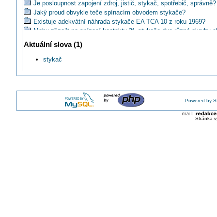
Je posloupnost zapojení zdroj, jistič, stykač, spotřebič, správně?
Jaký proud obvykle teče spínacím obvodem stykače?
Existuje adekvátní náhrada stykače EA TCA 10 z roku 1969?
Mohu připojit na spínací kontakty 3f. stykače dva různé okruhy 
Jakým způsobem zpozdit signal privadeny do stykace?
Aktuální slova (1)
Jaký je rozdíl mezi stykačem a relé?
Vie mi niekto pomoct ohladom zapojeni stykacov?
stykač
Co může způsobovat bzučení v rozvaděči?
Pokud máte stykač ovládaný z HDO pro TUV, musí být jeho cívka
Proč při sepnutí a vypnutí nízkého tarifu stykač hlasitě drnčí?
Jaký mám použít stykač pro spínání 12kW topení?
Powered by S
Lze použít třífázový stykač pro ovládání tří samostatných okruh
Aký prúd môže tiecť jednou fázou pri 3f 16A stykači?
Stránka v
Jaký proud protéká ovládací cívkou stykače startéru?
Jak ovládat stykače pomocí mobilního telefonu?
Jak odstranit zpoždění odpadávající cívky stykače?
Jaký je princip a funkce stykače?
Lze nahradit stykače které spínají tělesa elektrokotle SSR spínač
Jaké používáte stykače?
Koľko stykačov je potrebné na spínanie el. vykurovania?
Je vhodnější pro spínání přímotopu relé nebo stykač?
Jak zapojit stykač ovládaný tlačítky ze dvou míst?
Který 3- či 4-pólový stykač na DIN lištu (2 moduly) je nejtišší?
Jaký stykač použít na spínání bojleru?