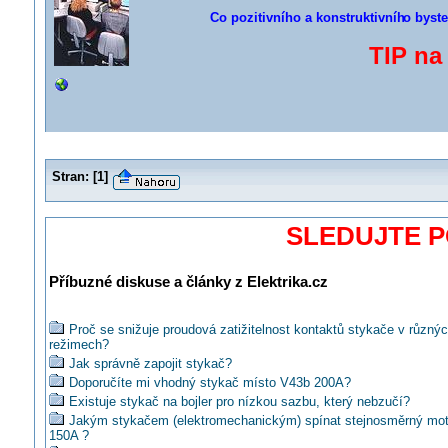
Co pozitivního a konstruktivníh
o byste
TIP na
Stran:
[
1
]
SLEDUJTE 
Příbuzné diskuse a články z Elektrika.cz
Proč se snižuje proudová zatižitelnost kontaktů stykače v různý
režimech?
Jak správně zapojit stykač?
Doporučíte mi vhodný stykač místo V43b 200A?
Existuje stykač na bojler pro nízkou sazbu, který nebzučí?
Jakým stykačem (elektromechanickým) spínat stejnosměrný mot
150A ?