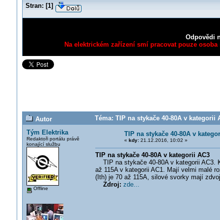
Stran:
[
1
]
Odpovědi n
Na elektrickém zařízení smí pracovat pouze osoba s
Téma: TIP na stykače 40-80A v kategorii 
Autor
Tým Elektrika
TIP na stykače 40-80A v kategor
Redaktoři portálu právě
«
kdy:
21.12.2016, 10:02 »
konající službu
TIP na stykače 40-80A v kategorii AC3
TIP na stykače 40-80A v kategorii AC3. K 
až 115A v kategorii AC1. Mají velmi malé r
(Ith) je 70 až 115A, silové svorky mají zdv
Zdroj:
zde...
Offline