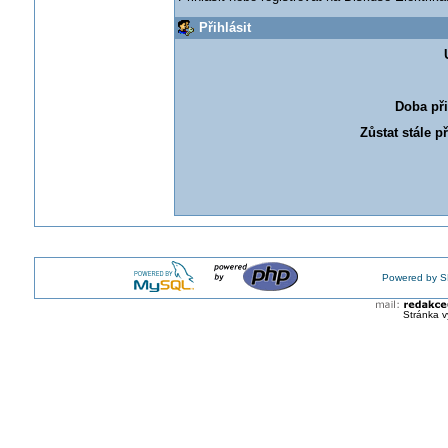
Přihlásit
Doba při
Zůstat stále p
Powered by S
Stránka v