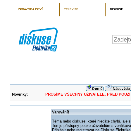
ZPRAVODAJSTVÍ
TELEVIZE
DISKUSE
Novinky:
PROSÍME VŠECHNY UŽIVATELE, PŘED POUŽITÍM 
Varování!
Téma nebo diskuse, které hledáte chybí, ale s
Ten je přístupný pouze uživatelům s verifikov
Přihlásit nebo registrovat na Diskuse Elektri