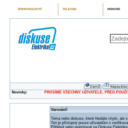
ZPRAVODAJSTVÍ
TELEVIZE
DISKUSE
Novinky:
PROSÍME VŠECHNY UŽIVATELE, PŘED POUŽITÍM 
Varování!
Téma nebo diskuse, které hledáte chybí, ale s
Ten je přístupný pouze uživatelům s verifikov
Přihlásit nebo registrovat na Diskuse Elektri