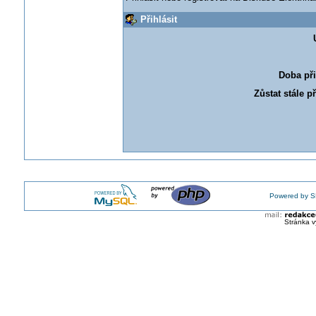
Přihlásit
Doba při
Zůstat stále p
Powered by S
Stránka v