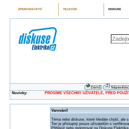
ZPRAVODAJSTVÍ
TELEVIZE
DISKUSE
Novinky:
PROSÍME VŠECHNY UŽIVATELE, PŘED POUŽITÍM 
Varování!
Téma nebo diskuse, které hledáte chybí, ale s
Ten je přístupný pouze uživatelům s verifikov
Přihlásit nebo registrovat na Diskuse Elektri