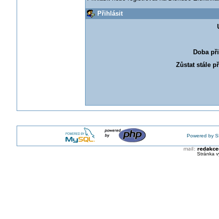
Přihlásit
Doba při
Zůstat stále p
Powered by S
Stránka v