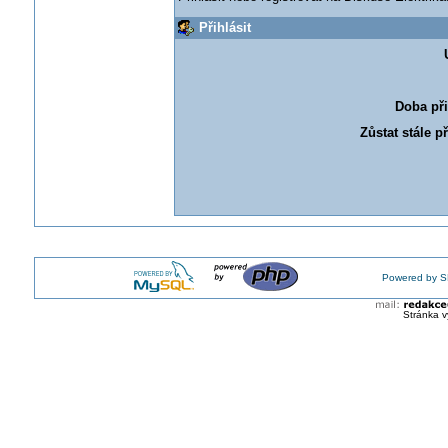
Přihlásit
Doba při
Zůstat stále p
Powered by S
Stránka v