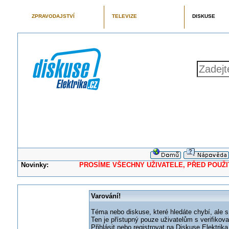
ZPRAVODAJSTVÍ
TELEVIZE
DISKUSE
Novinky:
PROSÍME VŠECHNY UŽIVATELE, PŘED POUŽITÍM 
Varování!
Téma nebo diskuse, které hledáte chybí, ale s
Ten je přístupný pouze uživatelům s verifikov
Přihlásit nebo registrovat na Diskuse Elektri