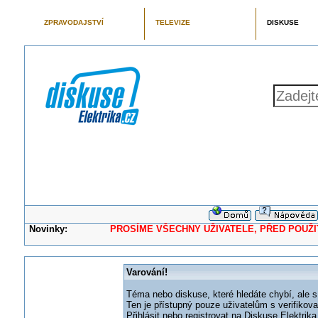
ZPRAVODAJSTVÍ
TELEVIZE
DISKUSE
Novinky:
PROSÍME VŠECHNY UŽIVATELE, PŘED POUŽITÍM 
Varování!
Téma nebo diskuse, které hledáte chybí, ale s
Ten je přístupný pouze uživatelům s verifikov
Přihlásit nebo registrovat na Diskuse Elektri