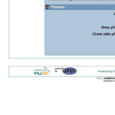
Přihlásit
Doba při
Zůstat stále p
Powered by S
Stránka v