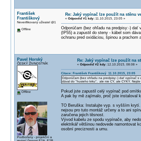
František
Re: Jaký vypínač lze použít na stěnu 
Františkový
«
Odpověď #1 kdy:
11.10.2015, 23:05 »
Neverifikovaný uživatel @1
Odporúčam (bez ohľadu na predpisy:-) da
Offline
(IP55) a zapustil do steny - kábel som dáva
ochranu pred oxidáciou, špinou a prachom 
Pavel Horský
Re: Jaký vypínač lze použít na 
ČESKÝ ŽIVNOSTNÍK
«
Odpověď #2 kdy:
12.10.2015, 08:08 »
Citace: František Františkový 11.10.2015, 23:05
Odporúčam (bez ohľadu na predpisy:-) dať vypínač s 
dával do "husieho krku", ale nie CY, ale CYKY. Nejde
Pokud jste zapustil celý vypínač pod omítku
Offline
A pak by mě zajímalo, proč jste instaloval
TO Beruška: Instalujte vyp. s vyšším krytí
nejsou pro tuto montáž určeny a to ani spí
zaručena jejich těsnost.
Vývod kabelu ze spodu vypínače, aby nedoc
elektrikář většinou nedovede namontovat k
osobní preciznosti a umu.
Podbořany - projekční a
revizní činnost E2A, E2B