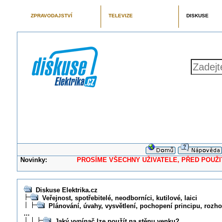
ZPRAVODAJSTVÍ
TELEVIZE
DISKUSE
Novinky:
PROSÍME VŠECHNY UŽIVATELE, PŘED POUŽITÍM 
Diskuse Elektrika.cz
Veřejnost, spotřebitelé, neodborníci, kutilové, laici
Plánování, úvahy, vysvětlení, pochopení principu, rozhod
...
Jaký vypínač lze použít na stěnu venku?