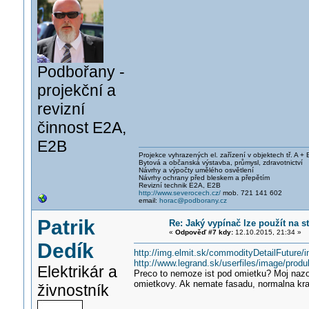
Podbořany -
projekční a
revizní
činnost E2A,
E2B
Projekce vyhrazených el. zařízení v objektech tř. A + 
Bytová a občanská výstavba, průmysl, zdravotnictví
Návrhy a výpočty umělého osvětlení
Návrhy ochrany před bleskem a přepětím
Revizní technik E2A, E2B
http://www.severocech.cz/
mob. 721 141 602
email:
horac@podborany.cz
Patrik
Re: Jaký vypínač lze použít na 
«
Odpověď #7 kdy:
12.10.2015, 21:34 »
Dedík
http://img.elmit.sk/commodityDetailFuture
http://www.legrand.sk/userfiles/image/prod
Elektrikár a
Preco to nemoze ist pod omietku? Moj nazo
omietkovy. Ak nemate fasadu, normalna kra
živnostník