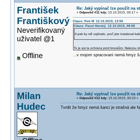
František
Re: Jaký vypínač lze použít na 
«
Odpověď #11 kdy:
15.10.2015, 00:17 »
Františkový
Citace: Petr M 12.10.2015, 13:50
Citace: Pavel Horský 12.10.2015, 08:08
Neverifikovaný
A pak by mě zajímalo, proč jste instaloval k
uživatel @1
To je asi ta ochrana proti broukům. Nalezou
Offline
...v mojom spracovaní nemá hmyz šan
Milan
Re: Jaký vypínač lze použít na 
«
Odpověď #12 kdy:
15.10.2015, 00:23 »
Hudec
Tvrdit že hmyz nemá šanci je strašná ale fa