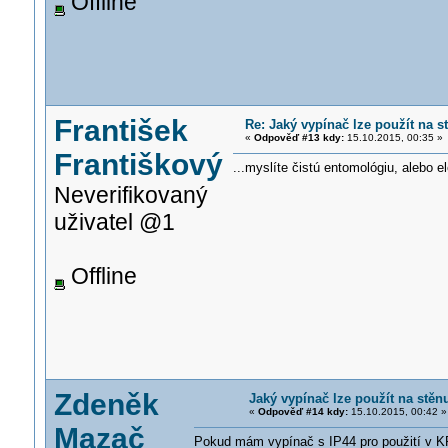
Offline
František
Re: Jaký vypínač lze použít na 
«
Odpověď #13 kdy:
15.10.2015, 00:35 »
Františkový
...myslíte čistú entomológiu, alebo e
Neverifikovaný
uživatel @1
Offline
Zdeněk
Jaký vypínač lze použít na stě
«
Odpověď #14 kdy:
15.10.2015, 00:42 »
Mazač
Pokud mám vypínač s IP44 pro použití v KP6