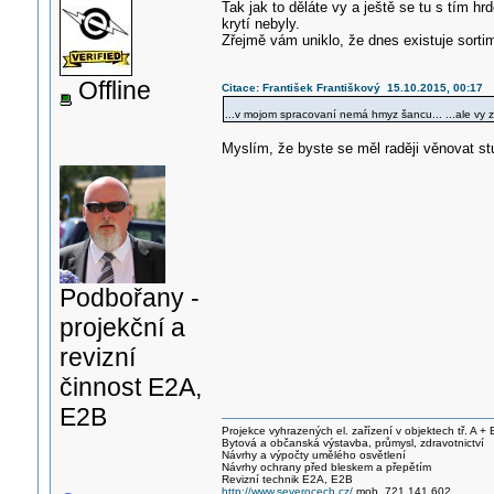
Tak jak to děláte vy a ještě se tu s tím h
krytí nebyly.
Zřejmě vám uniklo, že dnes existuje sorti
Offline
Citace: František Františkový 15.10.2015, 00:17
...v mojom spracovaní nemá hmyz šancu... ...ale vy z
Myslím, že byste se měl raději věnovat stu
Podbořany -
projekční a
revizní
činnost E2A,
E2B
Projekce vyhrazených el. zařízení v objektech tř. A + 
Bytová a občanská výstavba, průmysl, zdravotnictví
Návrhy a výpočty umělého osvětlení
Návrhy ochrany před bleskem a přepětím
Revizní technik E2A, E2B
http://www.severocech.cz/
mob. 721 141 602