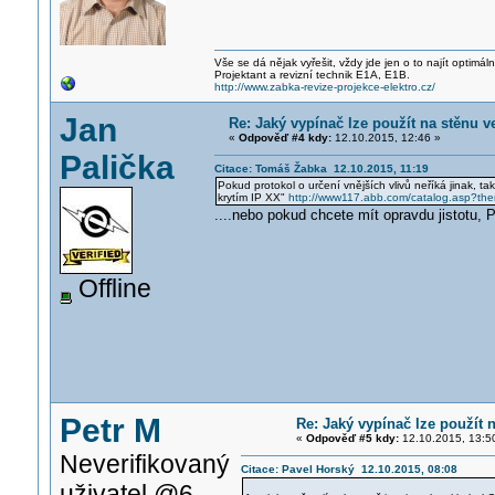
Vše se dá nějak vyřešit, vždy jde jen o to najít optimá
Projektant a revizní technik E1A, E1B.
http://www.zabka-revize-projekce-elektro.cz/
Jan
Re: Jaký vypínač lze použít na stěnu 
«
Odpověď #4 kdy:
12.10.2015, 12:46 »
Palička
Citace: Tomáš Žabka 12.10.2015, 11:19
Pokud protokol o určení vnějších vlivů neříká jinak, t
krytím IP XX"
http://www117.abb.com/catalog.asp?t
....nebo pokud chcete mít opravdu jistotu, 
Offline
Petr M
Re: Jaký vypínač lze použít 
«
Odpověď #5 kdy:
12.10.2015, 13:5
Neverifikovaný
Citace: Pavel Horský 12.10.2015, 08:08
uživatel @6