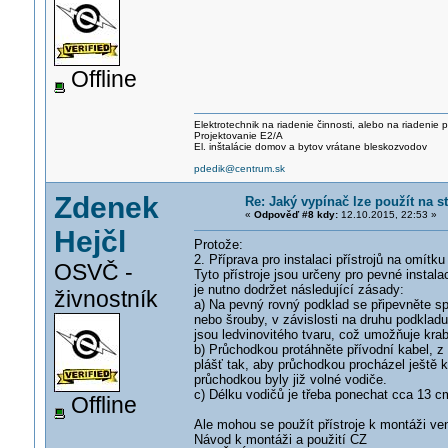
Offline
Elektrotechnik na riadenie činnosti, alebo na riadenie
Projektovanie E2/A
El. inštalácie domov a bytov vrátane bleskozvodov
pdedik@centrum.sk
Zdenek
Re: Jaký vypínač lze použít na 
«
Odpověď #8 kdy:
12.10.2015, 22:53 »
Hejčl
Protože:
2. Příprava pro instalaci přístrojů na omítku
OSVČ -
Tyto přístroje jsou určeny pro pevné instala
je nutno dodržet následující zásady:
živnostník
a) Na pevný rovný podklad se připevněte spod
nebo šrouby, v závislosti na druhu podkladu
jsou ledvinovitého tvaru, což umožňuje kra
b) Průchodkou protáhněte přívodní kabel, z 
plášť tak, aby průchodkou procházel ještě k
průchodkou byly již volné vodiče.
c) Délku vodičů je třeba ponechat cca 13 c
Offline
Ale mohou se použít přístroje k montáži ve
Návod k montáži a použití CZ