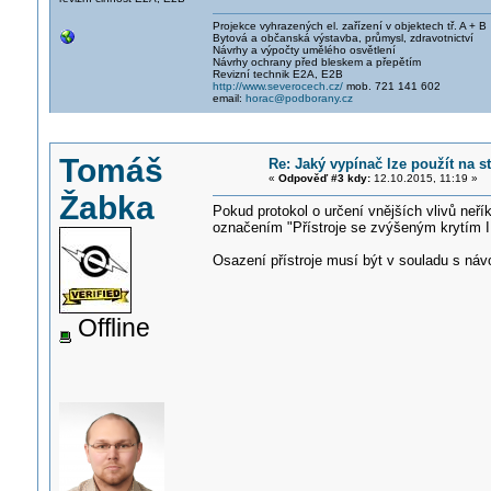
Projekce vyhrazených el. zařízení v objektech tř. A + B
Bytová a občanská výstavba, průmysl, zdravotnictví
Návrhy a výpočty umělého osvětlení
Návrhy ochrany před bleskem a přepětím
Revizní technik E2A, E2B
http://www.severocech.cz/
mob. 721 141 602
email:
horac@podborany.cz
Tomáš
Re: Jaký vypínač lze použít na 
«
Odpověď #3 kdy:
12.10.2015, 11:19 »
Žabka
Pokud protokol o určení vnějších vlivů neří
označením "Přístroje se zvýšeným krytím
Osazení přístroje musí být v souladu s náv
Offline