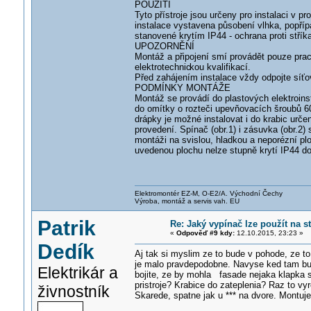
POUŽITÍ
Tyto přístroje jsou určeny pro instalaci v pr
instalace vystavena působení vlhka, popří
stanovené krytím IP44 - ochrana proti stříka
UPOZORNĚNÍ
Montáž a připojení smí provádět pouze prac
elektrotechnic
kou kvalifikací.
Před zahájením instalace vždy odpojte síťo
PODMÍNKY MONTÁŽE
Montáž se provádí do plastových elektroins
do omítky o rozteči upevňovacích šroubů 6
drápky je možné instalovat i do krabic urče
provedení. Spínač (obr.1) i zásuvka (obr.2) 
montáži na svislou, hladkou a neporézní plo
uvedenou plochu nelze stupně krytí IP44 d
Elektromontér EZ-M, O-E2/A. Východní Čechy
Výroba, montáž a servis vah. EU
Patrik
Re: Jaký vypínač lze použít na 
«
Odpověď #9 kdy:
12.10.2015, 23:23 »
Dedík
Aj tak si myslim ze to bude v pohode, ze to
je malo pravdepodobne. Navyse ked tam bud
Elektrikár a
bojite, ze by mohla fasade nejaka klapka st
pristroje? Krabice do zateplenia? Raz to vy
živnostník
Skarede, spatne jak u *** na dvore. Montuj