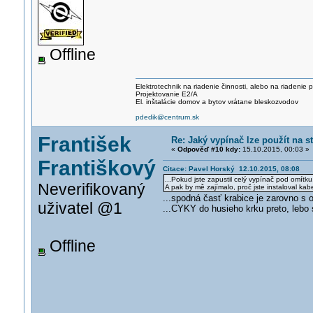
Offline
Elektrotechnik na riadenie činnosti, alebo na riadenie
Projektovanie E2/A
El. inštalácie domov a bytov vrátane bleskozvodov
pdedik@centrum.sk
František
Re: Jaký vypínač lze použít na 
«
Odpověď #10 kdy:
15.10.2015, 00:03 »
Františkový
Citace: Pavel Horský 12.10.2015, 08:08
...Pokud jste zapustil celý vypínač pod omítku,
Neverifikovaný
A pak by mě zajímalo, proč jste instaloval kab
...spodná časť krabice je zarovno s 
uživatel @1
...CYKY do husieho krku preto, lebo 
Offline