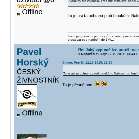
A pak by mě zajímalo, proč jste instaloval kabel
Offline
To je asi ta ochrana proti broukům. N
Jsem programátor jednočipů, zaměřený na automati
otestovat pod napětím do 1kV...
Pavel
Re: Jaký vypínač lze použít na
«
Odpověď #6 kdy:
12.10.2015, 14:43 »
Horský
Citace: Petr M 12.10.2015, 13:50
ČESKÝ
To je asi ta ochrana proti broukům. Nalezou do hu
ŽIVNOSTNÍK
To je přesně ono
Offline