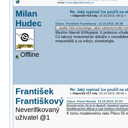
email:
horac@podborany.cz
Milan
Re: Jaký vypínač lze použít na 
«
Odpověď #16 kdy:
15.10.2015, 08:11 »
Hudec
Citace: František Františkový 15.10.2015, 00:35
...myslíte čistú entomológiu, alebo elektrotechnic
kú en
Myslím hlavně štíhlopasé, ti prolezou všude
Co takový mraveneček dokáže s novodobou i
mraveniště a za měsíc zkontrolujte.
Offline
František
Re: Jaký vypínač lze použít na 
«
Odpověď #17 kdy:
15.10.2015, 08:40 »
Františkový
Citace: Pavel Horský 15.10.2015, 07:03
A proto tvrím, že je to špatně. Uvedený vypín
Neverifikovaný
osvětlovacího tělesa a nad omítkou nechal jen
K tomu modelovému radu Plexo 55 exis
uživatel @1