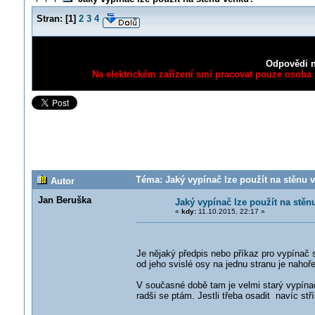
Stran:
[
1
]
2
3
4
Odpovědi n
Na elektrickém zařízení smí pracovat pouze osoba s
Téma: Jaký vypínač lze použít na stěnu 
Autor
Jan Beruška
Jaký vypínač lze použít na stě
«
kdy:
11.10.2015, 22:17 »
Je nějaký předpis nebo příkaz pro vypínač
od jeho svislé osy na jednu stranu je nahoř
V současné době tam je velmi starý vypínač
radši se ptám. Jestli třeba osadit navíc stří