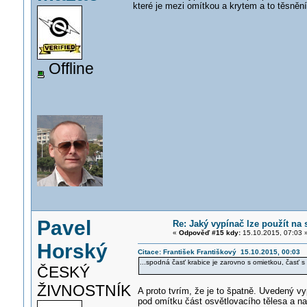
které je mezi omítkou a krytem a to těsnění
Offline
Pavel
Re: Jaký vypínač lze použít na
«
Odpověď #15 kdy:
15.10.2015, 07:03 
Horský
Citace: František Františkový 15.10.2015, 00:03
...spodná časť krabice je zarovno s omietkou, časť s
ČESKÝ
ŽIVNOSTNÍK
A proto tvrím, že je to špatně. Uvedený v
pod omítku část osvětlovacího tělesa a na