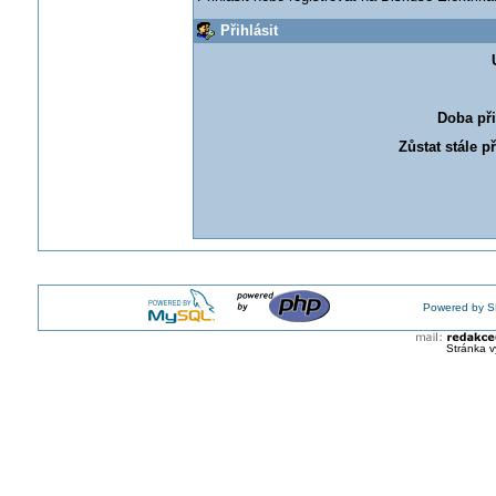
Přihlásit
Doba při
Zůstat stále p
Powered by S
Stránka v