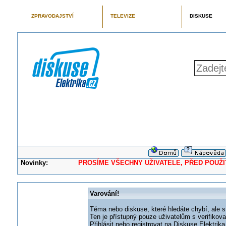
ZPRAVODAJSTVÍ
TELEVIZE
DISKUSE
Novinky:
PROSÍME VŠECHNY UŽIVATELE, PŘED POUŽITÍM 
Varování!
Téma nebo diskuse, které hledáte chybí, ale s
Ten je přístupný pouze uživatelům s verifikov
Přihlásit nebo registrovat na Diskuse Elektri