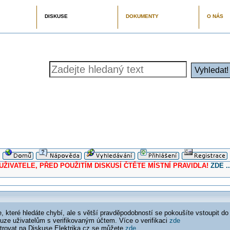
DISKUSE
DOKUMENTY
O NÁS
ELE, PŘED POUŽITÍM DISKUSÍ ČTĚTE MÍSTNÍ PRAVIDLA!
ZDE ..
 které hledáte chybí, ale s větší pravděpodobností se pokoušíte vstoupit do
ouze uživatelům s verifikovaným účtem. Více o verifikaci
zde
istrovat na Diskuse Elektrika.cz se můžete
zde