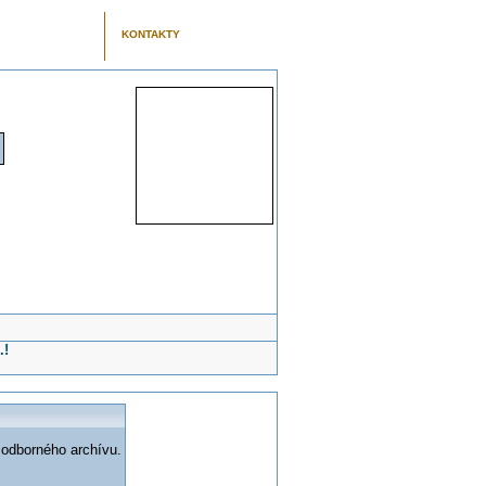
KONTAKTY
.!
 odborného archívu.