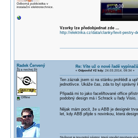
Odborná publicistika v
instalační elektrotechnice.
Vzorky lze předobjednat zde ...
http://elektrika.cz/data/clanky/levit-pestry-d
Radek Červený
Re: Víte už o nové řadě vypínač
Žij a nechej žít
«
Odpověď #2 kdy:
24.03.2014, 09:34 »
Ten zázrak jsem si na stánku prohlédl a up
jednotlivce. Ukáže čas, zda to byl správný 
Připadá mi to jako faceliftované office příst
Offline
podobný design má i Schrack u řady Visio, 
Nějak mám pocit, že u ABB je designér trva
let, kdy ABB přijde s novinkou, která desi
Slušnost je kouzelný nástroj, který otevřel mnohem víc