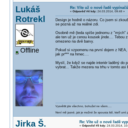
Lukáš
Re: Víte už o nové řadě vypínač
«
Odpověď #4 kdy:
24.03.2014, 09:48 »
Rotrekl
Design je hodně o názoru. Co jsem si zkouše
se pozná až na reálné zdi.
Osobně mě (teda spíše jednomu z "mých" ar
ale ten už je cenou kousek jinde.... Tebou 
omezeno na dvě barvy.
Offline
Pokud si vzpomenu na první dojem z NEA, byl
jak pr*** na hrnec....
Myslí, že když se najde interiér laděný do 
vybrat... Takže mezera na trhu v tomto asi b
Vysvětlit jde všechno, bohužel ne všem.....
Není mě jasné, jak je možné že spousta lidí, kteří umí p
Jirka Š.
Re: Víte už o nové řadě vy
«
Odpověď #5 kdy:
24.03.2014, 10: