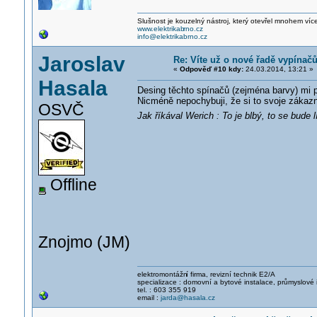
Slušnost je kouzelný nástroj, který otevřel mnohem víc
www.elektrikab
rno.cz
info@elektrikabrno.cz
Jaroslav
Re: Víte už o nové řadě vypínač
«
Odpověď #10 kdy:
24.03.2014, 13:21 »
Hasala
Desing těchto spínačů (zejména barvy) mi p
Nicméně nepochybuji, že si to svoje zákazn
OSVČ
Jak říkával Werich : To je blbý, to se bude l
Offline
Znojmo (JM)
elektromontážn
í firma, revizní technik E2/A
specializace : domovní a bytové instalace, průmyslové 
tel. : 603 355 919
email :
jarda@hasala.cz