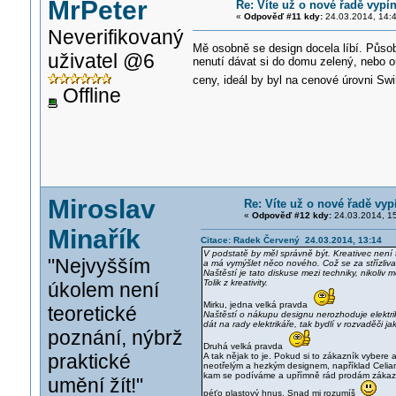
MrPeter
Re: Víte už o nové řadě vypí
«
Odpověď #11 kdy:
24.03.2014, 14:4
Neverifikovaný
Mě osobně se design docela líbí. Působí
uživatel @6
nenutí dávat si do domu zelený, nebo o
ceny, ideál by byl na cenové úrovni Swi
Offline
Miroslav
Re: Víte už o nové řadě vy
«
Odpověď #12 kdy:
24.03.2014, 15
Minařík
Citace: Radek Červený 24.03.2014, 13:14
V podstatě by měl správně být. Kreativec není t
"Nejvyšším
a má vymýšlet něco nového. Což se za střízliva 
Naštěstí je tato diskuse mezi techniky, nikoliv 
Tolik z kreativity.
úkolem není
Mirku, jedna velká pravda
teoretické
Naštěstí o nákupu designu nerozhoduje elektrik
dát na rady elektrikáře, tak bydlí v rozvaděči ja
poznání, nýbrž
Druhá velká pravda
praktické
A tak nějak to je. Pokud si to zákazník vybere
neotřelým a hezkým designem, například Celian
kam se podíváme a upřímně rád prodám zákazník
umění žít!"
péťo plastový hnus. Snad mi rozumíš