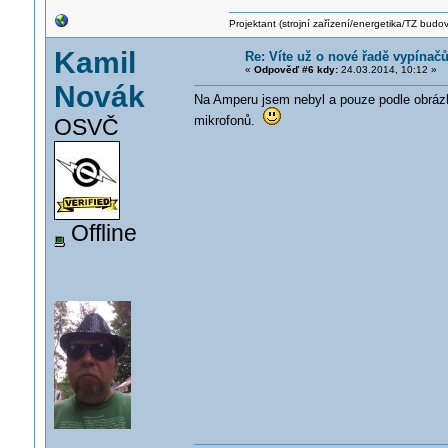
Projektant (strojní zařízení/energetika/TZ budo
Kamil
Re: Víte už o nové řadě vypínač
«
Odpověď #6 kdy:
24.03.2014, 10:12 »
Novák
Na Amperu jsem nebyl a pouze podle obrázků
mikrofonů.
OSVČ
Offline