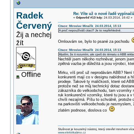
Radek
Re: Víte už o nové řadě vypínač
«
Odpověď #13 kdy:
24.03.2014, 16:42 »
Červený
Citace: Miroslav Minařík 24.03.2014, 15:13
A proč nepoužíváš citaci? Je to nepřehledné.
Žij a nechej
žít
Omlouvám se, bylo to psané za pochodu
Citace: Miroslav Minařík 24.03.2014, 15:13
Myslím, že ti rozumím, ale cpeš do tématu o ABB rekl
Nechtěl jsem někoho rozhněvat, jenom jsem
zpětná vazba je důležitá a jsou výrobci, kteří 
Mirku, víš proč už neprodávám ABB? Není to
Offline
konkurenti mají co v designu nabídnout a hla
prodeje. Takové ty maličkosti, které od 
protože než se můj technický dotaz dostan
zákazníka do velkoobchodu, tam vzorníky m
ruk konkurenční vzorníky, které tu jsou a v
chvíli nezajímá. Píšu to schválně, protože
na parkovišti velkoobchodu je nesmyslem, že
zlatém podnose, doslova co
Slušnost je kouzelný nástroj, který otevřel mnohem víc
www.elektrikab
rno.cz