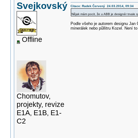
Svejkovský
Citace: Radek Červený 24.03.2014, 09:34
Nějak mám pocit, že u ABB je designér trvale 
Podle všeho je autorem designu Jan 
minerálek nebo půllitru Kozel. Není to 
Offline
Chomutov,
projekty, revize
E1A, E1B, E1-
C2