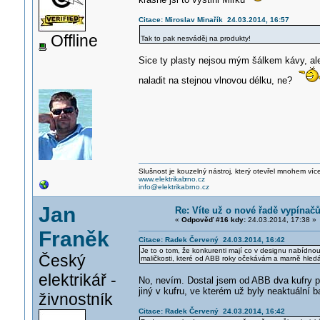
Citace: Miroslav Minařík 24.03.2014, 16:57
Offline
Tak to pak nesváděj na produkty!
Sice ty plasty nejsou mým šálkem kávy, ale 
naladit na stejnou vlnovou délku, ne?
Slušnost je kouzelný nástroj, který otevřel mnohem víc
www.elektrikab
rno.cz
info@elektrikabrno.cz
Jan
Re: Víte už o nové řadě vypínač
«
Odpověď #16 kdy:
24.03.2014, 17:38 »
Franěk
Citace: Radek Červený 24.03.2014, 16:42
Je to o tom, že konkurenti mají co v designu nabídnout
Český
maličkosti, které od ABB roky očekávám a marně hled
elektrikář -
No, nevím. Dostal jsem od ABB dva kufry pl
jiný v kufru, ve kterém už byly neaktuální 
živnostník
Citace: Radek Červený 24.03.2014, 16:42