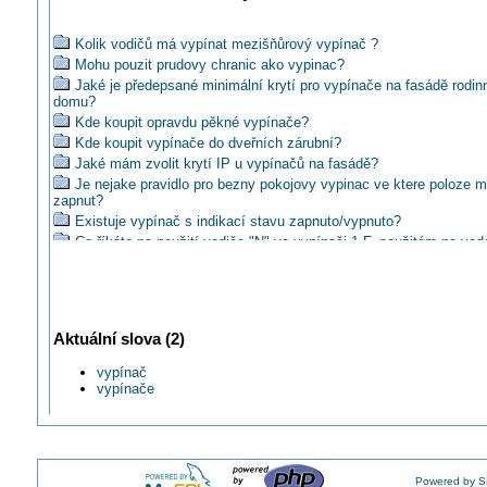
Kolik vodičů má vypínat mezišňůrový vypínač ?
Mohu pouzit prudovy chranic ako vypinac?
Jaké je předepsané minimální krytí pro vypínače na fasádě rodin
domu?
Kde koupit opravdu pěkné vypínače?
Kde koupit vypínače do dveřních zárubní?
Jaké mám zvolit krytí IP u vypínačů na fasádě?
Je nejake pravidlo pro bezny pokojovy vypinac ve ktere poloze m
zapnut?
Existuje vypínač s indikací stavu zapnuto/vypnuto?
Co říkáte na použití vodiče "N" ve vypínači 1 F, použitém na ved
Poradíte někdo výrobce dom. spínačů a zásuvek v krytí IP5X ?
Existuje vypinac pro pouziti venku, slapnutim vypni/slapnutim za
Kdo kromě Legrandu vyrábí tahové vypínače klasického tvaru?
Dá se krytí běžných domovních zásuvek nějakým způsobem zvý
Aktuální slova (2)
Jaké je IP krytí tohoto ledového vypínače?
Jak často musí být kontrolován nouzový vypínač?
vypínač
Jak se vám, líbí nový stiskací vypínač PRESSTO?
vypínače
Znáte vypínač na 16A do vícenásobného rámečku?
Prodlužuje životnost vypínače spínání nulového vodiče namísto 
ELEKTROKOMPONENTY: Jak se řekne finsky \
Jsou obyčejné vypínače bezpečné ve vlhkém prostředí?
Powered by S