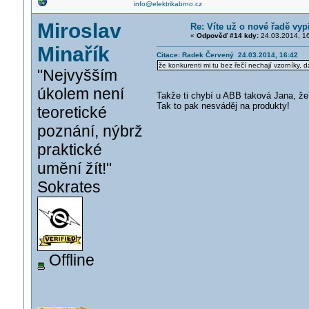
info@elektrikabrno.cz
Miroslav
Re: Víte už o nové řadě vy
«
Odpověď #14 kdy:
24.03.2014, 16
Minařík
Citace: Radek Červený 24.03.2014, 16:42
že konkurenti mi tu bez řečí nechají vzorníky, d
"Nejvyšším
úkolem není
Takže ti chybí u ABB taková Jana, 
Tak to pak nesváděj na produkty!
teoretické
poznání, nýbrž
praktické
umění žít!"
Sokrates
Offline