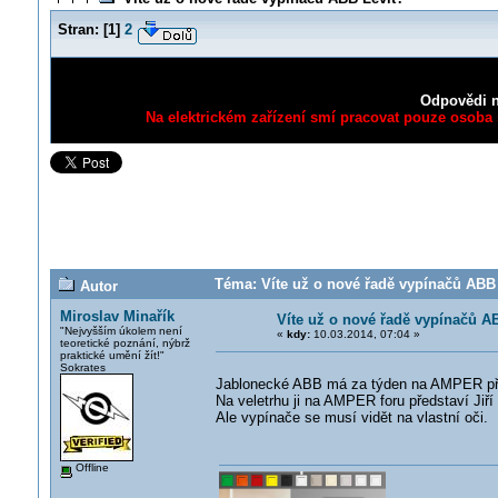
Stran:
[
1
]
2
Odpovědi n
Na elektrickém zařízení smí pracovat pouze osoba s
Téma: Víte už o nové řadě vypínačů ABB 
Autor
Miroslav Minařík
Víte už o nové řadě vypínačů A
"Nejvyšším úkolem není
«
kdy:
10.03.2014, 07:04 »
teoretické poznání, nýbrž
praktické umění žít!"
Sokrates
Jablonecké ABB má za týden na AMPER při
Na veletrhu ji na AMPER foru představí Jiří
Ale vypínače se musí vidět na vlastní oči.
Offline