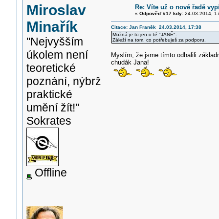
Miroslav
Re: Víte už o nové řadě vy
«
Odpověď #17 kdy:
24.03.2014, 17
Minařík
Citace: Jan Franěk 24.03.2014, 17:38
Možná je to jen o té "JANĚ".
"Nejvyšším
Záleží na tom, co potřebuješ za podporu.
úkolem není
Myslím, že jsme tímto odhalili základ
chudák Jana!
teoretické
poznání, nýbrž
praktické
umění žít!"
Sokrates
Offline