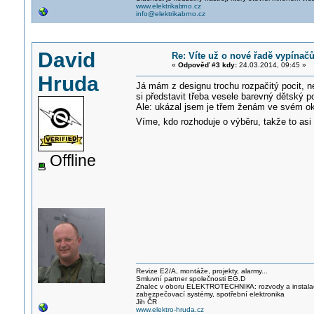
www.elektrikab
rno.cz
info@elektrikabrno.cz
David
Re: Víte už o nové řadě vypínač
«
Odpověď #3 kdy:
24.03.2014, 09:45 »
Hruda
Já mám z designu trochu rozpačitý pocit, n
si představit třeba vesele barevný dětský p
Ale: ukázal jsem je třem ženám ve svém okol
Víme, kdo rozhoduje o výběru, takže to asi
Offline
Revize E2/A, montáže, projekty, alarmy...
Smluvní partner společnosti EG.D
Znalec v oboru ELEKTROTECHNIK
A: rozvody a instal
zabezpečovací systémy, spotřební elektronika
Jih ČR
www.elektro-hruda.cz