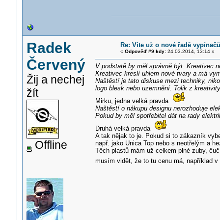
Radek
Re: Víte už o nové řadě vypínač
«
Odpověď #9 kdy:
24.03.2014, 13:14 »
Červený
V podstatě by měl správně být. Kreativec ne
Kreativec kreslí uhlem nové tvary a má vymý
Žij a nechej
Naštěstí je tato diskuse mezi techniky, niko
logo blesk nebo uzemnění. Tolik z kreativity
žít
Mirku, jedna velká pravda
Naštěstí o nákupu designu nerozhoduje elekt
Pokud by měl spotřebitel dát na rady elektri
Druhá velká pravda
A tak nějak to je. Pokud si to zákazník vy
Offline
např. jako Unica Top nebo s neotřelým a he
Těch plastů mám už celkem plné zuby, čučí
musím vidět, že to tu cenu má, například 