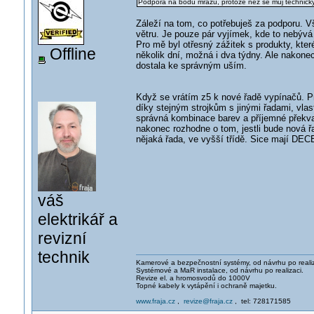
Podpora na bodu mrazu, protože než se můj technický 
Záleží na tom, co potřebuješ za podporu. V
větru. Je pouze pár vyjímek, kde to nebývá 
Pro mě byl otřesný zážitek s produkty, kter
Offline
několik dní, možná i dva týdny. Ale nakone
dostala ke správným uším.
Když se vrátím z5 k nové řadě vypínačů. Pro
díky stejným strojkům s jinými řadami, vla
správná kombinace barev a příjemné překva
nakonec rozhodne o tom, jestli bude nová ř
nějaká řada, ve vyšší třídě. Sice mají DEC
váš
elektrikář a
revizní
technik
Kamerové a bezpečnostní systémy, od návrhu po realiz
Systémové a MaR instalace, od návrhu po realizaci.
Revize el. a hromosvodů do 1000V
Topné kabely k vytápění i ochraně majetku.
www.fraja.cz
,
revize@fraja.cz
, tel: 728171585