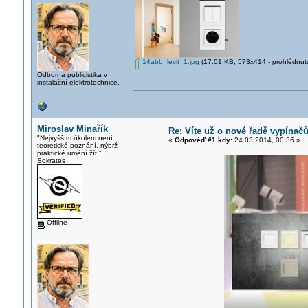
14abb_levit_1.jpg
(17.01 KB, 573x414 - prohlédnuto
Odborná publicistika v
instalační elektrotechnice.
Miroslav Minařík
Re: Víte už o nové řadě vypínač
"Nejvyšším úkolem není
«
Odpověď #1 kdy:
24.03.2014, 00:36 »
teoretické poznání, nýbrž
praktické umění žít!"
Sokrates
Offline