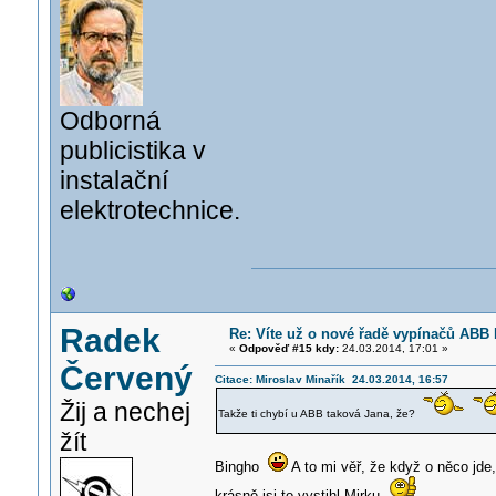
Odborná
publicistika v
instalační
elektrotechnice.
Radek
Re: Víte už o nové řadě vypínačů ABB 
«
Odpověď #15 kdy:
24.03.2014, 17:01 »
Červený
Citace: Miroslav Minařík 24.03.2014, 16:57
Žij a nechej
Takže ti chybí u ABB taková Jana, že?
žít
Bingho
A to mi věř, že když o něco jde
krásně jsi to vystihl Mirku