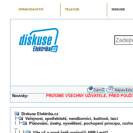
ZPRAVODAJSTVÍ
TELEVIZE
DISKUSE
Novinky:
PROSÍME VŠECHNY UŽIVATELE, PŘED POUŽITÍM 
Diskuse Elektrika.cz
Veřejnost, spotřebitelé, neodborníci, kutilové, laici
Plánování, úvahy, vysvětlení, pochopení principu, rozhod
...
Víte už o nové řadě vypínačů ABB Levit?