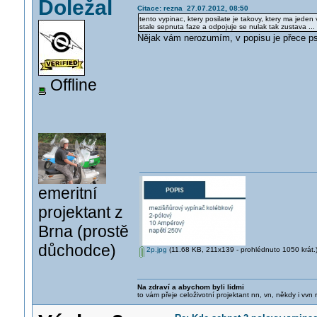
Doležal
Citace: rezna 27.07.2012, 08:50
tento vypinac, ktery posilate je takovy, ktery ma jede
stale sepnuta faze a odpojuje se nulak tak zustava ...
Nějak vám nerozumím, v popisu je přece p
Offline
emeritní
projektant z
Brna (prostě
důchodce)
2p.jpg
(11.68 KB, 211x139 - prohlédnuto 1050 krát.
Na zdraví a abychom byli lidmi
to vám přeje celoživotní projektant nn, vn, někdy i vvn