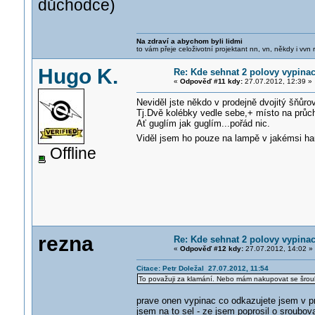
důchodce)
Na zdraví a abychom byli lidmi
to vám přeje celoživotní projektant nn, vn, někdy i vvn
Hugo K.
Re: Kde sehnat 2 polovy vypinac
«
Odpověď #11 kdy:
27.07.2012, 12:39 »
Neviděl jste někdo v prodejně dvojitý šňůro
Tj.Dvě kolébky vedle sebe,+ místo na průch
Ať guglím jak guglím...pořád nic.
Viděl jsem ho pouze na lampě v jakémsi hau
Offline
rezna
Re: Kde sehnat 2 polovy vypinac
«
Odpověď #12 kdy:
27.07.2012, 14:02 »
Citace: Petr Doležal 27.07.2012, 11:54
To považuji za klamání. Nebo mám nakupovat se šro
prave onen vypinac co odkazujete jsem v pro
jsem na to sel - ze jsem poprosil o sroubova