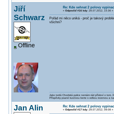
Jiří
Re: Kde sehnat 2 polovy vypinac
«
Odpověď #16 kdy:
28.07.2012, 15:36 »
Schwarz
Pořád mi něco uniká - proč je takový problé
všichni?
Offline
Jako tvrdá Chodská palice nemám rád přísloví o tom, ž
Příspěvky psané kurzívou berte s velkou rezervou a na
Jan Alin
Re: Kde sehnat 2 polovy vypinac
«
Odpověď #17 kdy:
29.07.2012, 09:08 »