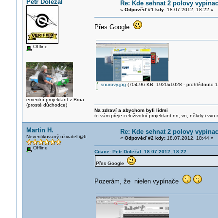
Petr Doležal
Re: Kde sehnat 2 polovy vypinac
«
Odpověď #1 kdy:
18.07.2012, 18:22 »
Přes Google
Offline
snurovy.jpg
(704.96 KB, 1920x1028 - prohlédnuto 18
emeritní projektant z Brna
(prostě důchodce)
Na zdraví a abychom byli lidmi
to vám přeje celoživotní projektant nn, vn, někdy i vvn
Martin H.
Re: Kde sehnat 2 polovy vypinac
Neverifikovaný uživatel @6
«
Odpověď #2 kdy:
18.07.2012, 18:44 »
Offline
Citace: Petr Doležal 18.07.2012, 18:22
Přes Google
Pozerám, že nielen vypínače