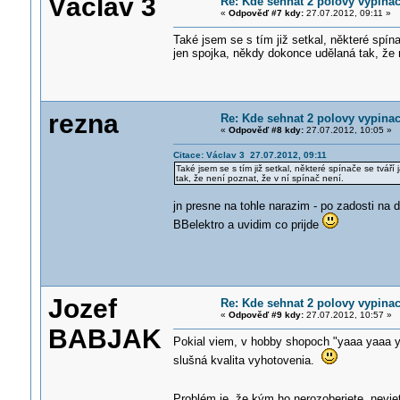
Václav 3
Re: Kde sehnat 2 polovy vypinac
«
Odpověď #7 kdy:
27.07.2012, 09:11 »
Také jsem se s tím již setkal, některé spína
jen spojka, někdy dokonce udělaná tak, že 
rezna
Re: Kde sehnat 2 polovy vypinac
«
Odpověď #8 kdy:
27.07.2012, 10:05 »
Citace: Václav 3 27.07.2012, 09:11
Také jsem se s tím již setkal, některé spínače se tvář
tak, že není poznat, že v ní spínač není.
jn presne na tohle narazim - po zadosti na 
BBelektro a uvidim co prijde
Jozef
Re: Kde sehnat 2 polovy vypinac
«
Odpověď #9 kdy:
27.07.2012, 10:57 »
BABJAK
Pokial viem, v hobby shopoch "yaaa yaaa yupi
slušná kvalita vyhotovenia.
Problém je, že kým ho nerozoberiete, nevie