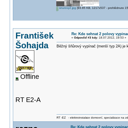
snurovy2.jpg
(93.85 KB, 1217x537 - prohlédnuto 152
František
Re: Kde sehnat 2 polovy vypina
«
Odpověď #3 kdy:
18.07.2012, 19:53 »
Šohajda
Běžný šňůrový vypínač (menší typ 2A) je k
Offline
RT E2-A
RT -EZ - elektroinstala
ce domovní, specializace na zdra
Re: Kde sehnat 2 polovy vypinac