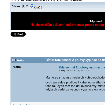
Stran:
[
1
]
2
Odpovědi n
Na elektrickém zařízení smí pracovat pouze osoba s
Téma: Kde sehnat 2 polovy vypinac na ka
Autor
rezna
Kde sehnat 2 polovy vypinac na
«
kdy:
18.07.2012, 17:31 »
Marne se snazim v mistnich kutilo-obchodec
bych jen zelve prodlouzil kabel od svetla (n
toho tak bych tam rad dal dvoupolovy misto
kdybych vedel ze vypnuti vypinace opravdu 