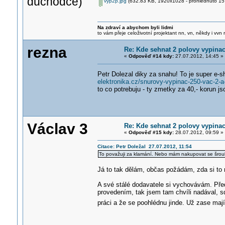
důchodce)
vyp2p.jpg
(632.83 KB, 1920x1028 - prohlédnuto 157
Na zdraví a abychom byli lidmi
to vám přeje celoživotní projektant nn, vn, někdy i vvn
rezna
Re: Kde sehnat 2 polovy vypinac
«
Odpověď #14 kdy:
27.07.2012, 14:45 »
Petr Dolezal diky za snahu! To je super e-
elektronika.cz/snurovy-vypinac-250-vac-2-a-
to co potrebuju - ty zmetky za 40,- korun js
Václav 3
Re: Kde sehnat 2 polovy vypinac
«
Odpověď #15 kdy:
28.07.2012, 09:59 »
Citace: Petr Doležal 27.07.2012, 11:54
To považuji za klamání. Nebo mám nakupovat se šro
Já to tak dělám, občas požádám, zda si to
A své stálé dodavatele si vychovávám. Pře
provedením, tak jsem tam chvíli nadával, s
práci a že se poohlédnu jinde. Už zase maj