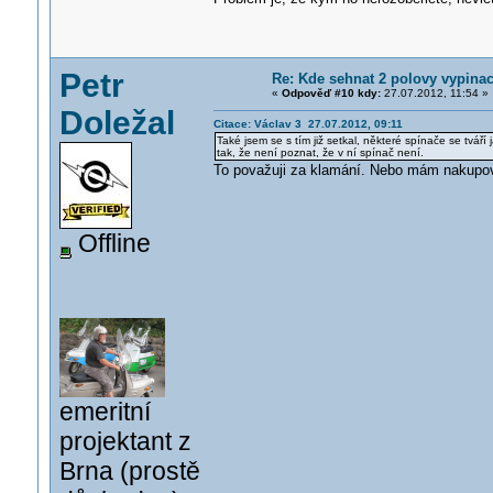
Petr
Re: Kde sehnat 2 polovy vypinac
«
Odpověď #10 kdy:
27.07.2012, 11:54 »
Doležal
Citace: Václav 3 27.07.2012, 09:11
Také jsem se s tím již setkal, některé spínače se tvář
tak, že není poznat, že v ní spínač není.
To považuji za klamání. Nebo mám nakupo
Offline
emeritní
projektant z
Brna (prostě