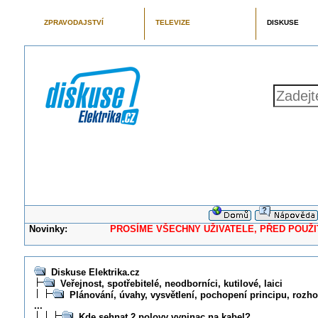
ZPRAVODAJSTVÍ
TELEVIZE
DISKUSE
Novinky:
PROSÍME VŠECHNY UŽIVATELE, PŘED POUŽITÍM 
Diskuse Elektrika.cz
Veřejnost, spotřebitelé, neodborníci, kutilové, laici
Plánování, úvahy, vysvětlení, pochopení principu, rozhod
...
Kde sehnat 2 polovy vypinac na kabel?