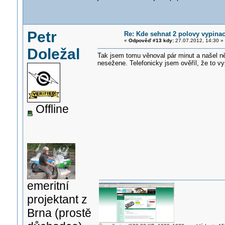
Petr
Re: Kde sehnat 2 polovy vypinac
«
Odpověď #13 kdy:
27.07.2012, 14:30 »
Doležal
Tak jsem tomu věnoval pár minut a našel n
nesežene. Telefonicky jsem ověříl, že to vy
Offline
emeritní
projektant z
Brna (prostě