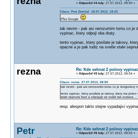
rezna
«
Odpověď #4 kdy:
27.07.2012, 08:50 »
Citace: Petr Doležal 18.07.2012, 18:22
Přes Google
tak nevim - pak asi nerozumim tomu co je 
vypinac, ktery odpoji oba draty.
tento vypinac, ktery posilate je takovy, kt
opacne a je pak tudiz na svetle stale sepnut
rezna
Re: Kde sehnat 2 polovy vypinac
«
Odpověď #5 kdy:
27.07.2012, 08:54 »
Citace: rezna 27.07.2012, 08:50
tak nevim - pak asi nerozumim tomu co je dvojpolovy v
tento vypinac, ktery posilate je takovy, ktery ma jede
stale sepnuta faze a odpojuje se nulak tak zustava ...
resp. alespon takto stejne vypadajici vypina
Petr
Re: Kde sehnat 2 polovy vypinac
«
Odpověď #6 kdy:
27.07.2012, 09:02 »