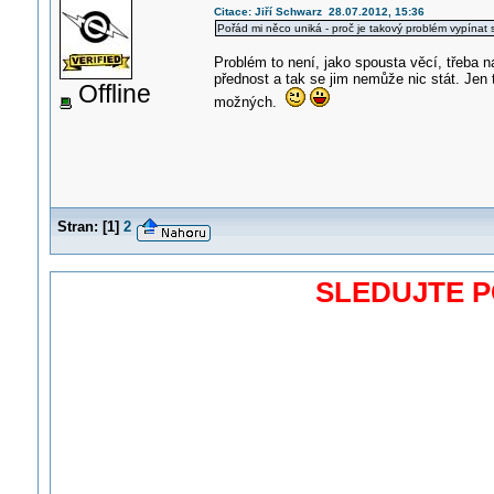
Citace: Jiří Schwarz 28.07.2012, 15:36
Pořád mi něco uniká - proč je takový problém vypínat 
Problém to není, jako spousta věcí, třeba n
přednost a tak se jim nemůže nic stát. Jen 
Offline
možných.
Stran:
[
1
]
2
SLEDUJTE 