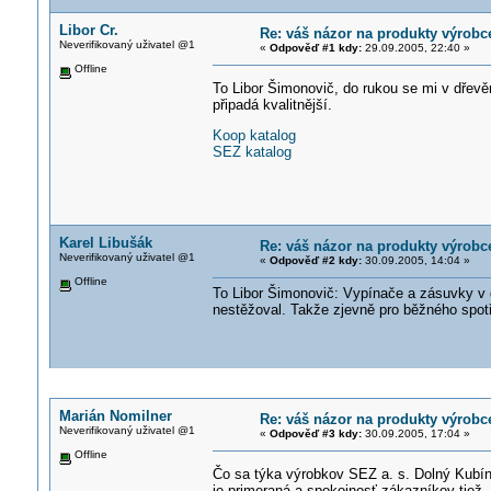
Libor Cr.
Re: váš názor na produkty výrob
Neverifikovaný uživatel @1
«
Odpověď #1 kdy:
29.09.2005, 22:40 »
Offline
To Libor Šimonovič, do rukou se mi v dřev
připadá kvalitnější.
Koop katalog
SEZ katalog
Karel Libušák
Re: váš názor na produkty výrob
Neverifikovaný uživatel @1
«
Odpověď #2 kdy:
30.09.2005, 14:04 »
Offline
To Libor Šimonovič: Vypínače a zásuvky v d
nestěžoval. Takže zjevně pro běžného spotře
Marián Nomilner
Re: váš názor na produkty výrob
Neverifikovaný uživatel @1
«
Odpověď #3 kdy:
30.09.2005, 17:04 »
Offline
Čo sa týka výrobkov SEZ a. s. Dolný Kubín 
je primeraná a spokojnosť zákazníkov tiež.