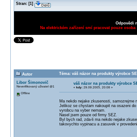
Stran:
[
1
]
Odpovědi n
Na elektrickém zařízení smí pracovat pouze osoba s
Téma: váš názor na produkty výrobce SE
Autor
Libor Šimonovič
váš názor na produkty výrobce 
Neverifikovaný uživatel @1
«
kdy:
29.09.2005, 20:08 »
Offline
Ma nekdo nejake zkusenosti, samozrejme m
Jelikoz se chystam nakoupit na osazeni d
vyrobcu na vyber nemam.
Nasel jsem pouze od firmy SEZ.
Byl bych rad, zda-li ma nekdo nejake zkusen
takovychto vypinacu a zasuvek v provedeni