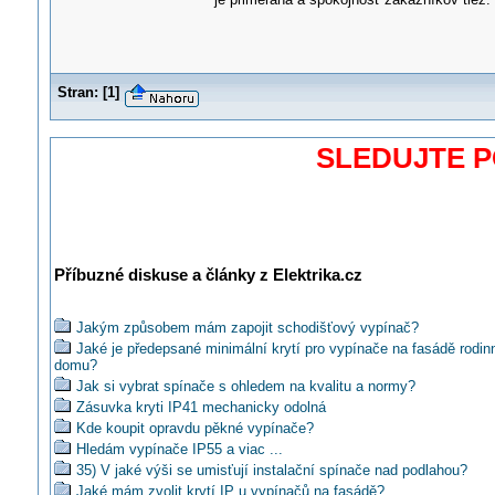
Stran:
[
1
]
SLEDUJTE 
Příbuzné diskuse a články z Elektrika.cz
Jakým způsobem mám zapojit schodišťový vypínač?
Jaké je předepsané minimální krytí pro vypínače na fasádě rodin
domu?
Jak si vybrat spínače s ohledem na kvalitu a normy?
Zásuvka kryti IP41 mechanicky odolná
Kde koupit opravdu pěkné vypínače?
Hledám vypínače IP55 a viac ...
35) V jaké výši se umisťují instalační spínače nad podlahou?
Jaké mám zvolit krytí IP u vypínačů na fasádě?