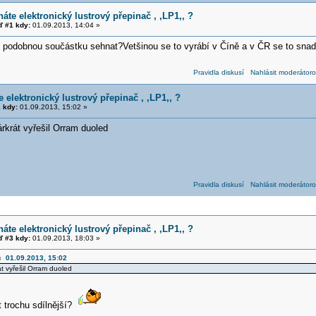
áte elektronický lustrový přepinač , ,LP1,, ?
 #1 kdy:
01.09.2013, 14:04 »
 podobnou součástku sehnat?Vetšinou se to vyrábí v Číně a v ČR se to sna
Pravidla diskusí
Nahlásit moderátoro
 elektronický lustrový přepinač , ,LP1,, ?
 kdy:
01.09.2013, 15:02 »
rkrát vyřešil Orram duoled
Pravidla diskusí
Nahlásit moderátoro
áte elektronický lustrový přepinač , ,LP1,, ?
 #3 kdy:
01.09.2013, 18:03 »
c 01.09.2013, 15:02
t vyřešil Orram duoled
t trochu sdílnější?