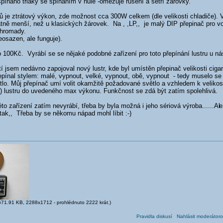
pínáno triaky se spínáním v nule -omezuje rušení a šetří žárovky.
ů je ztrátový výkon, zde možnost cca 300W celkem (dle velikosti chladiče). 
atně menší, než u klasických žárovek. Na , ,LP,, je malý DIP přepinač pro v
ohromady.
eosazen, ale funguje).
o 100Kč. Vyrábí se se nějaké podobné zařízení pro toto přepínání lustru u n
 jsem nedávno zapojoval nový lustr, kde byl umístěn přepinač velikosti cigar
řepínal stylem: malé, vypnout, velké, vypnout, obě, vypnout - tedy muselo se 
lo. Můj přepínač umí volit okamžitě požadované světlo a vzhledem k velikost
) lustru do uvedeného max výkonu. Funkčnost se zdá být zatím spolehlivá.
o zařízení zatím nevyrábí, třeba by byla možná i jeho sériová výroba......Al
e
 tak,, Třeba by se někomu nápad mohl líbit :-)
71.91 KB, 2288x1712 - prohlédnuto 2222 krát.)
Pravidla diskusí
Nahlásit moderátoro