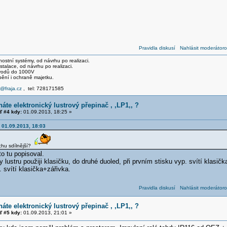
Pravidla diskusí
Nahlásit moderátoro
stní systémy, od návrhu po realizaci.
talace, od návrhu po realizaci.
svodů do 1000V
pění i ochraně majetku.
e@fraja.cz
, tel: 728171585
áte elektronický lustrový přepinač , ,LP1,, ?
 #4 kdy:
01.09.2013, 18:25 »
 01.09.2013, 18:03
ochu sdílnější?
o tu popisoval.
 lustru použiji klasičku, do druhé duoled, při prvním stisku vyp. svítí klasičk
. svítí klasička+zářivka.
Pravidla diskusí
Nahlásit moderátoro
áte elektronický lustrový přepinač , ,LP1,, ?
 #5 kdy:
01.09.2013, 21:01 »