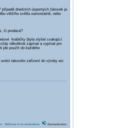
V případě dnešních úsporných žárovek je
olbu většího světla samostatně, nebo
ás, či prodává?
etové krabičky (byla slyšet cvakající
vždy několikrát zapínat a vypínat pro
i jde použít do každého
 uvést takovéto zařízení do výroby asi
vi
Stěžovat si na moderátora
Zaznamenáno