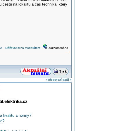
cestu na lokalitu a čas technika, který
vi
Stěžovat si na moderátora
Zaznamenáno
« předchozí
další »
!
l.elektrika.cz
a kvalitu a normy?
če?