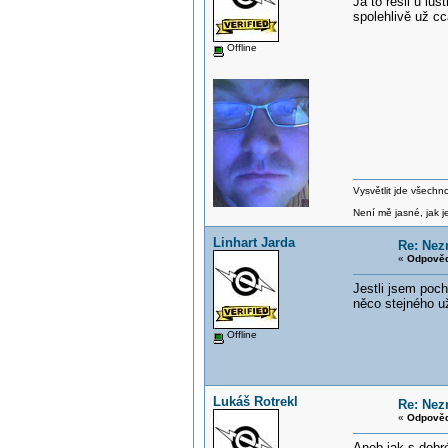
Já to řešil u lu
spolehlivě už cca
Offline
Vysvětlit jde všechn
Není mě jasné, jak je
Linhart Jarda
Re: Nezn
«
Odpověď
Jestli jsem poch
něco stejného u
Offline
Lukáš Rotrekl
Re: Nezn
«
Odpověď
Aneb jak s dobré