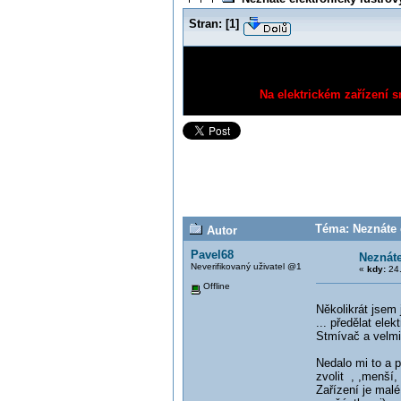
Stran:
[
1
]
Na elektrickém zařízení s
Téma: Neznáte e
Autor
Pavel68
Neznáte
Neverifikovaný uživatel @1
«
kdy:
24.
Offline
Několikrát jsem 
... předělat elekt
Stmívač a velmi 
Nedalo mi to a 
zvolit , ,menší,
Zařízení je malé