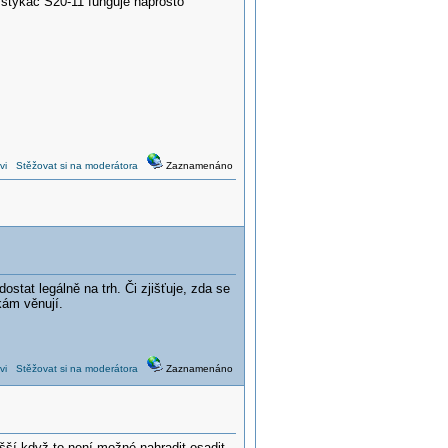
 stykač S20-11 funguje naprosto
vi
Stěžovat si na moderátora
Zaznamenáno
stat legálně na trh. Či zjišťuje, zda se
kám věnují.
vi
Stěžovat si na moderátora
Zaznamenáno
šší když to není možné nahradit osadit