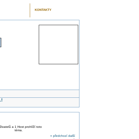
KONTAKTY
.!
živatelů a 1 Host prohlíží toto
téma.
« předchozí
další