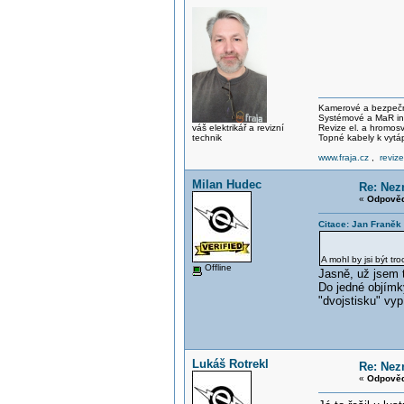
Kamerové a bezpečno
Systémové a MaR ins
váš elektrikář a revizní
Revize el. a hromo
technik
Topné kabely k vytá
www.fraja.cz
,
reviz
Milan Hudec
Re: Nezn
«
Odpověď
Citace: Jan Franěk
A mohl by jsi být tr
Offline
Jasně, už jsem t
Do jedné objímky
"dvojstisku" vyp
Lukáš Rotrekl
Re: Nezn
«
Odpověď