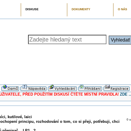
DISKUSE
DOKUMENTY
O NÁS
ELE, PŘED POUŽITÍM DISKUSÍ ČTĚTE MÍSTNÍ PRAVIDLA!
ZDE ..
ci, kutilové, laici
0 u
pochopení principu, rozhodování o tom, co si přeji, potřebuji, chci
 přepinač , ,LP1,, ?