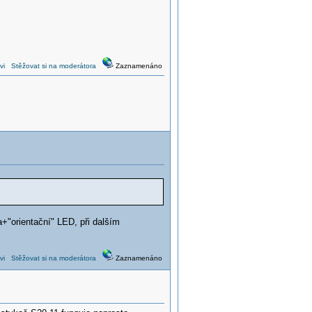
vi
Stěžovat si na moderátora
Zaznamenáno
a+"orientační" LED, při dalším
vi
Stěžovat si na moderátora
Zaznamenáno