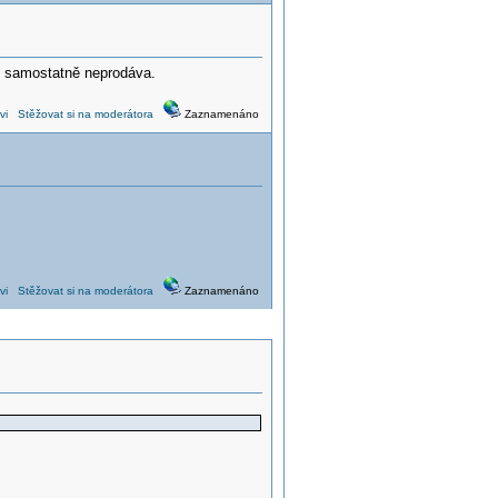
d samostatně neprodáva.
vi
Stěžovat si na moderátora
Zaznamenáno
vi
Stěžovat si na moderátora
Zaznamenáno