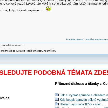
 je cenový rozdíl takový, že když k ceně elka počítám ještě minimálně jednu 
možná, když to jinak nepůjde......
Pravidla diskusí
Nahlásit moderátoro
o, bohužel ne všem.....
 možné že spousta lidí, kteří umí psát, neumí číst.
SLEDUJTE PODOBNÁ TÉMATA ZDE
Příbuzné diskuse a články z Kuti
Jak si vybrat spínače s ohledem n
ika.cz
Kde koupit opravdu pěkné vypína
Hledám vypínače IP55 a viac ...