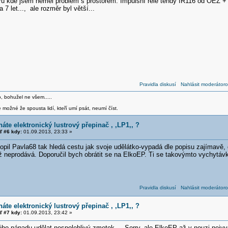
stru kde jsem neměl problém s prostorem. Impulsní relé tehdy IR116 od OEZ +
 7 let..., ale rozměr byl větší...
Pravidla diskusí
Nahlásit moderátoro
o, bohužel ne všem.....
 možné že spousta lidí, kteří umí psát, neumí číst.
áte elektronický lustrový přepinač , ,LP1,, ?
 #6 kdy:
01.09.2013, 23:33 »
opil Pavla68 tak hledá cestu jak svoje udělátko-vypadá dle popisu zajímavě, do
ž neprodává. Doporučil bych obrátit se na ElkoEP. Ti se takovýmto vychytáv
Pravidla diskusí
Nahlásit moderátoro
áte elektronický lustrový přepinač , ,LP1,, ?
 #7 kdy:
01.09.2013, 23:42 »
ho nápadu udělat nespolehlivý zmetek.... Sorry, ale ElkoEP až v nouzi nejvy