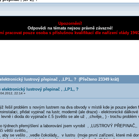
Upozornění!
Odpovědi na témata nejsou právně závazné!
mí pracovat pouze osoba s příslušnou kvalifikací dle nařízení vlády 194
lektronický lustrový přepinač , ,LP1,, ? (Přečteno 23349 krát)
 elektronický lustrový přepinač , ,LP1,, ?
04.2012, 22:14 »
již řešil problém s novým lustrem na dva obvody v místě kde je pouze jeden fá
roinstala
ci, přidat vypinač na lustr, moderně (ale draze) - elektronické dál
levně i dioda do vypinače č.5 (světlo se ale už , ,chvěje,, ) - trochu problém 
po týdnech přemýšlení a laborování jsem vyrobil , ,LUSTROVÝ PŘEPINAČ,, 
 či větší světlo,,
, aby se vešlo , ,vedle čokolády,, v lustru (moje první zařízení, které mě do