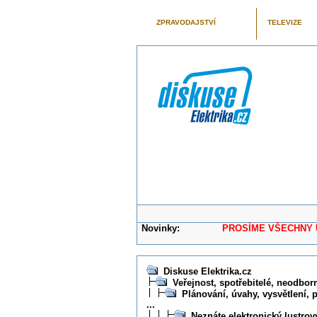
ZPRAVODAJSTVÍ
TELEVIZE
Novinky:
PROSÍME VŠECHNY UŽIVAT
Diskuse Elektrika.cz
Veřejnost, spotřebitelé, neodborní
Plánování, úvahy, vysvětlení, 
...
Neznáte elektronický lustrový