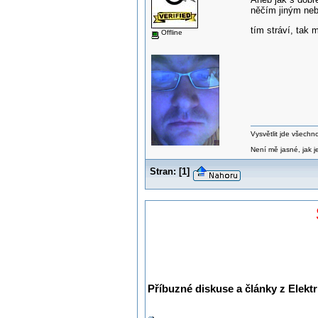
něčím jiným nebo
tím stráví, tak 
Offline
Vysvětlit jde všechn
Není mě jasné, jak je
Stran:
[
1
]
Příbuzné diskuse a články z Elektr