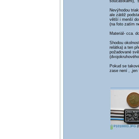
součástkami), s
Nevýhodou triak
ale zátěž podst
větší i menší d
(na foto zatím n
Materiál- cca. d
Shodou okolností
relátka) a ten p
požadované svět
(dvojokruhového
Pokud se takovét
zase není , ,jen
P1010003.JPG
(6