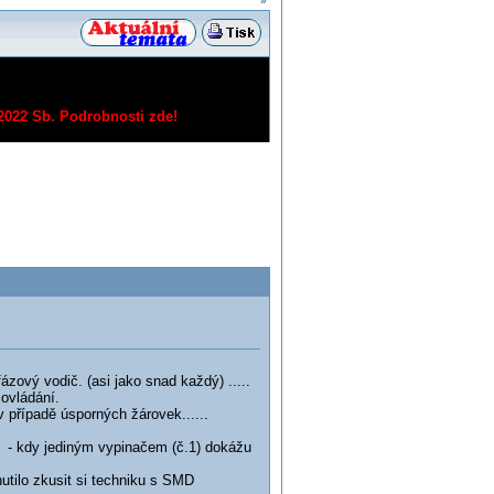
»
/2022 Sb.
Podrobnosti zde!
zový vodič. (asi jako snad každý) .....
kové ovládání.
v případě úsporných žárovek......
- kdy jediným vypinačem (č.1) dokážu
nutilo zkusit si techniku s SMD