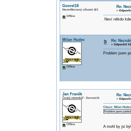
Goorel18
Re: Nezn
Neverifikovaný uživatel @1
«
Odpověď
Offline
.Neví někdo kde
Milan Hudec
Re: Neznáte
«
Odpověď #2
Problém jsem pá
Offline
Jan Franěk
Re: Nezn
Český elektrikář - živnostník
«
Odpověď
Citace: Milan Hude
Problém jsem párkrá
Offline
A mohl by jsi bý