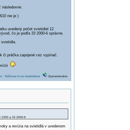
ť následovne.
610 nie je )
atku uvedený počet svietidiel 12
vývod, čo je podľa 33 2000-6 správne.
svietidla.
ák či práčka zapojené cez vypínač.
evízii
vi
Stěžovat si na moderátora
Zaznamenáno
3 1500 a 33 2000-6
4 roky a revízia na svietidlá v uvedenom