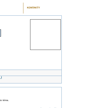
KONTAKTY
.!
oto téma.