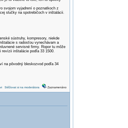
vo svojom vyjadrení o poznatkoch z
cej slučky na spotrebičoch v inštalácii.
lenské sústruhy, kompresory, niekde
i inštalácie s radosťou vynechávam a
luvnené servisné firmy. Ropor tu môže
revízii inštalácie podľa 33 1500.
aví na pôvodný bleskozvod podľa 34
vi
Stěžovat si na moderátora
Zaznamenáno