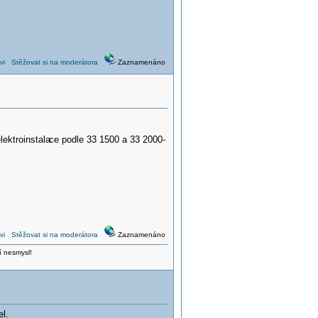
vi
Stěžovat si na moderátora
Zaznamenáno
lektroinstala
ce podle 33 1500 a 33 2000-
vi
Stěžovat si na moderátora
Zaznamenáno
í nesmysl!
el.