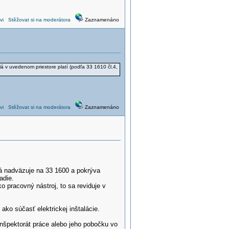
vi
Stěžovat si na moderátora
Zaznamenáno
idlá v uvedenom priestore platí (podľa 33 1610 čl.4,
vi
Stěžovat si na moderátora
Zaznamenáno
rá nadväzuje na 33 1600 a pokrýva
adie.
ko pracovný nástroj, to sa reviduje v
ako súčasť elektrickej inštalácie.
inšpektorát práce alebo jeho pobočku vo