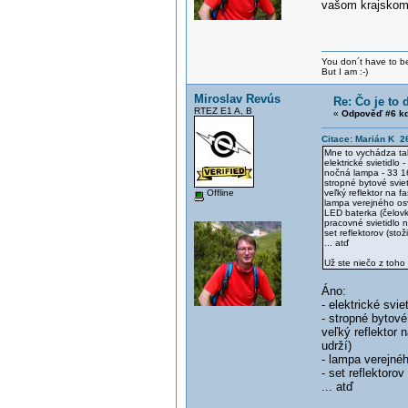
vašom krajskom m
You don´t have to be
But I am :-)
Miroslav Revús
Re: Čo je to 
RTEZ E1 A, B
«
Odpověď #6 kd
Citace: Marián K 2
Mne to vychádza ta
elektrické svietidlo 
nočná lampa - 33 16
stropné bytové sviet
Offline
veľký reflektor na f
lampa verejného osv
LED baterka (čelovka
pracovné svietidlo n
set reflektorov (stož
... atď
Už ste niečo z toho
Áno:
- elektrické sv
- stropné bytové 
veľký reflektor 
udrží)
- lampa verejnéh
- set reflektorov
... atď