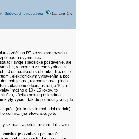
vi
Stěžovat si na moderátora
Zaznamenáno
bsolútna väčšina RT vo svojom rozsahu
bezpečnosť nevynímajúc.
alácii svoje špecifické postavenie, ale
ietidiel, v praxi sa zmeria vypínacia
och 10 cm drátkoch k objímke. Bežne je
prúdmi, elektronickým vybavením a pod.
 demontuje kryt, rozoberie krycí plech
ou izolačného odporu ak ich je 10 za
ejaví možno o 10 - 15 rokov, to
u slučku, všetko pekne poskladá a
ie kryty vyčistí tak do pol hodiny a hajde
j práci (ak to niekto robí, klobúk dole)
ho cenníka (na Slovensku je to
 počty už mám a potom musím dať zľavu
o ohnisko, je o zábavu postarané.
je to vlastne to isté, len to opticky