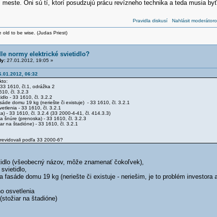
este. Oni sú tí, ktorí posudzujú prácu revízneho technika a teda musia byť 
Pravidla diskusí
Nahlásit moderátoro
 old to be wise. (Judas Priest)
dle normy elektrické svietidlo?
y:
27.01.2012, 19:05 »
6.01.2012, 06:32
kto:
- 33 1610, čl.1, odrážka 2
10, čl. 3.2.3
idlo - 33 1610, čl. 3.2.2
asáde domu 19 kg (neriešte či existuje) - 33 1610, čl. 3.2.1
etlenia - 33 1610, čl. 3.2.1
) - 33 1610, čl. 3.2.4 (33 2000-4-41, čl. 414.3.3)
a šnúre (prenoska) - 33 1610, čl. 3.2.3
iar na štadióne) - 33 1610, čl. 3.2.1
 revidovali podľa 33 2000-6?
ietidlo (všeobecný názov, môže znamenať čokoľvek),
svietidlo,
na fasáde domu 19 kg (neriešte či existuje - neriešim, je to problém investora
o osvetlenia
 (stožiar na štadióne)