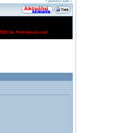
« předchozí
další »
/2022 Sb.
Podrobnosti zde!