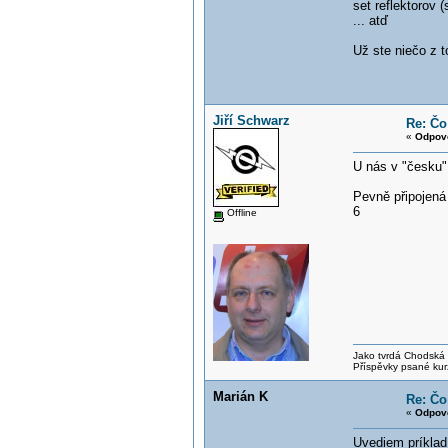
set reflektorov (
... atď
Už ste niečo z t
Jiří Schwarz
Re: Čo 
«
Odpov
U nás v "česku" 
Pevně připojená 
6
Offline
Jako tvrdá Chodská p
Příspěvky psané kur
Marián K
Re: Čo 
«
Odpov
Uvediem príklad