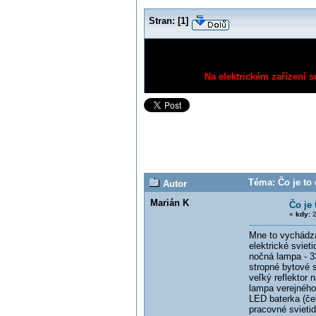
Stran:
[
1
]
Na elektrickém zařízení s
Téma: Čo je to 
Autor
Marián K
Čo je 
«
kdy:
2
Mne to vychádza
elektrické svieti
nočná lampa - 33
stropné bytové sv
veľký reflektor 
lampa verejného 
LED baterka (čel
pracovné svietid