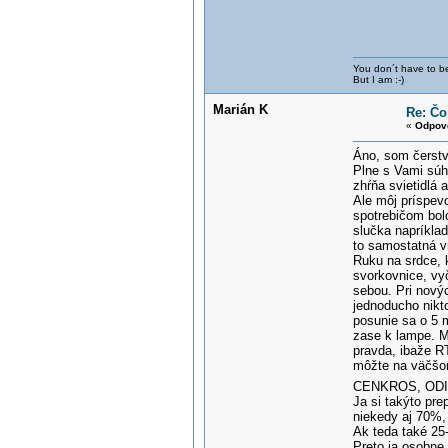
You don´t have to be
But I am :-)
Marián K
Re: Čo 
«
Odpov
Áno, som čerstvý
Plne s Vami súhl
zhŕňa svietidlá 
Ale môj príspevo
spotrebičom bolo
slučka napríkla
to samostatná v
Ruku na srdce, k
svorkovnice, vy
sebou. Pri nový
jednoducho nikt
posunie sa o 5 m
zase k lampe. Mo
pravda, ibaže RT
môžte na väčšom
CENKROS, ODIS 
Ja si takýto pre
niekedy aj 70%,
Ak teda také 25-
Preto ja osobne 