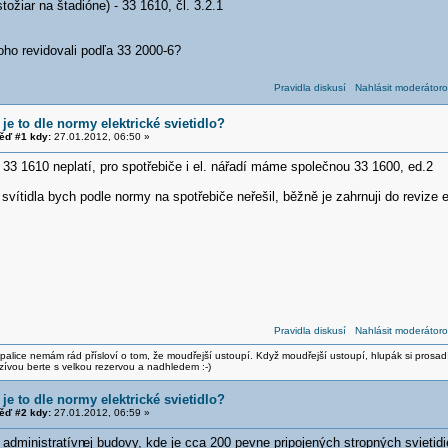
stožiar na štadióne) - 33 1610, čl. 3.2.1
oho revidovali podľa 33 2000-6?
Pravidla diskusí
Nahlásit moderátoro
je to dle normy elektrické svietidlo?
ěď #1 kdy:
27.01.2012, 06:50 »
33 1610 neplatí, pro spotřebiče i el. nářadí máme společnou 33 1600, ed.2
svítidla bych podle normy na spotřebiče neřešil, běžně je zahrnuji do revize e
Pravidla diskusí
Nahlásit moderátoro
alice nemám rád přísloví o tom, že moudřejší ustoupí. Když moudřejší ustoupí, hlupák si prosad
zívou berte s velkou rezervou a nadhledem :-)
je to dle normy elektrické svietidlo?
ěď #2 kdy:
27.01.2012, 06:59 »
 administratívn
ej budovy, kde je cca 200 pevne pripojených stropných svietidi