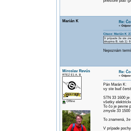
priestore platí 
Marián K
Re: Čo 
«
Odpov
Citace: Marián K 2
V prípade že ste zre
skupina B, tab.1) 6
Nepoznám termí
Miroslav Revús
Re: Čo 
RTEZ E1 A, B
«
Odpov
Pán Marán K:
vy ste buď čers
STN 33 1600 je 
Offline
všetky elektrick
To čo je pevne p
zmysle 33 1500 
To znamená, že s
V prípade pochy