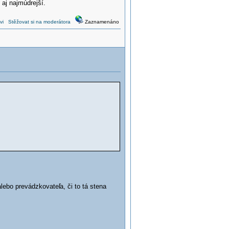
aj najmúdrejší.
vi
Stěžovat si na moderátora
Zaznamenáno
 alebo prevádzkovateľ
a, či to tá stena