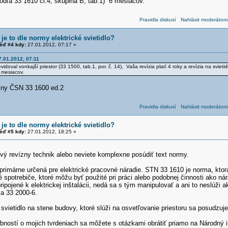
(podľa 33 1610 čl.4, skupina B, tab.1) 6 mesiacov.
Pravidla diskusí
Nahlásit moderátoro
je to dle normy elektrické svietidlo?
ěď #4 kdy:
27.01.2012, 07:17 »
7.01.2012, 07:11
vidoval vonkajší priestor (33 1500, tab.1, por. č. 14), Vaša revízia platí 4 roky a revízia na sviet
 mesiacov.
ny ČSN 33 1600 ed.2
Pravidla diskusí
Nahlásit moderátoro
je to dle normy elektrické svietidlo?
ěď #5 kdy:
27.01.2012, 18:25 »
tvý revízny technik alebo neviete komplexne posúdiť text normy.
primárne určená pre elektrické pracovné náradie. STN 33 1610 je norma, kto
é spotrebiče, ktoré môžu byť použité pri práci alebo podobnej činnosti ako nár
ripojené k elektrickej inštalácii, nedá sa s tým manipulovať a ani to neslúži a
a 33 2000-6.
vietidlo na stene budovy, ktoré slúži na osvetľovanie priestoru sa posudzuje 
bností o mojich tvrdeniach sa môžete s otázkami obrátiť priamo na Národný 