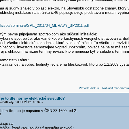
á aj súdny znalec v oblasti elektro, na Slovensku dostatočne známy, ktorý 
lektrickej inštalácie na stránke č.46 popisuje svoju predstavu o meraní vypína
.sk/spe/seminare/SPE_2011/04_MERAVY_BP2011.pdf
 tým pevne pripojeným spotrebičom ako súčasti inštalácie:
výkonné spotrebiče, ako varné kotle v kuchyniach verejného stravovania, die
od, všetko elektrické zariadenia, ktoré tvoria inštaláciu. To všetko pri revízi
pínačoch. Investora samozrejme vopred upozorním, poväčšine na to má zazm
j s ohľadom na rôzne termíny revízii, ktoré nemusia byť v súlade s termínmi 
samostatnú tému:
 závažnosti a vôbec hodnoty revízie na bleskozvod, ktorú po 1.2.2009 vyst
Pravidla diskusí
Nahlásit moderátoro
je to dle normy elektrické svietidlo?
ěď #8 kdy:
28.01.2012, 10:32 »
řídím tím, co je napsáno v ČSN 33 1600, ed.2:
i
huje na...
třebiče, které jsou součástí pevného rozvodu