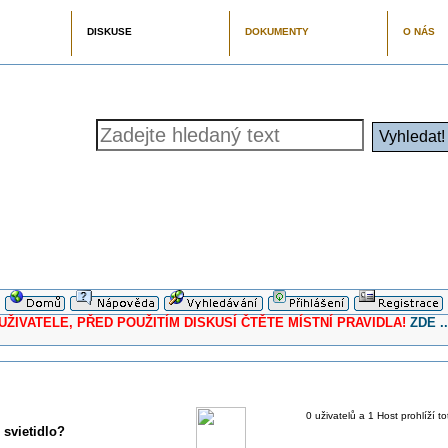
DISKUSE
DOKUMENTY
O NÁS
ELE, PŘED POUŽITÍM DISKUSÍ ČTĚTE MÍSTNÍ PRAVIDLA!
ZDE ..
0 uživatelů a 1 Host prohlíží t
 svietidlo?