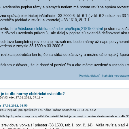
 uvedeného popisu témy a platných noriem má potom revízna správa vyzera
ízna správa) elektrickej inštalácie - 33 2000-6, čl. 6.1 ( v čl. 6.2 odkaz na 33 1
otrebiča (doklad o revízii a kontrole) - 33 1610, čl. 7.1
spevku
http://diskuse.elektrika.cz/index.php/topic,21815.0.html
je síce na zači
z dôvodu uvedenia príkonu), ale ďalej v popise sú svietidlá definované ako 
predstave kompletnej revízie a jej rozsah mu bude známy až napr. po vyhorení 
evedená v zmysle 33 1500 a 33 2000-6.
to revízia spotrebiča len to, čo sa strká do zásuvky a možno ešte nejaký špor
vádzam z dôvodu, že je dobré si pozrieť čo a ako máme uvedené v rozsahu r
Pravidla diskusí
Nahlásit moderátoro
je to dle normy elektrické svietidlo?
ěď #3 kdy:
27.01.2012, 07:11 »
z 27.01.2012, 06:50
1610 neplatí, pro spotřebiče i el. nářadí máme společnou 33 1600, ed.2
idla bych podle normy na spotřebiče neřešil, běžně je zahrnuji do revize elektroinstala
ce podle 3
 zrevidoval vonkajší priestor (33 1500, tab.1, por. č. 14), Vaša revízia platí 