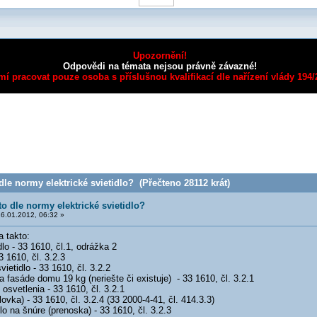
Upozornění!
Odpovědi na témata nejsou právně závazné!
mí pracovat pouze osoba s příslušnou kvalifikací dle nařízení vlády 194
dle normy elektrické svietidlo? (Přečteno 28112 krát)
to dle normy elektrické svietidlo?
6.01.2012, 06:32 »
 takto:
dlo - 33 1610, čl.1, odrážka 2
 1610, čl. 3.2.3
ietidlo - 33 1610, čl. 3.2.2
na fasáde domu 19 kg (neriešte či existuje) - 33 1610, čl. 3.2.1
osvetlenia - 33 1610, čl. 3.2.1
ovka) - 33 1610, čl. 3.2.4 (33 2000-4-41, čl. 414.3.3)
lo na šnúre (prenoska) - 33 1610, čl. 3.2.3