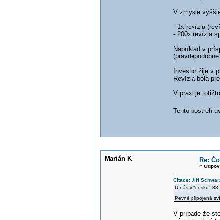
V zmysle vyššie
- 1x revízia (rev
- 200x revízia sp
Napríklad v prí
(pravdepodobne 
Investor žije v 
Revízia bola pr
V praxi je totiž
Tento postreh u
Marián K
Re: Čo 
«
Odpov
Citace: Jiří Schwar
U nás v "česku" 33 
Pevně připojená svít
V prípade že ste