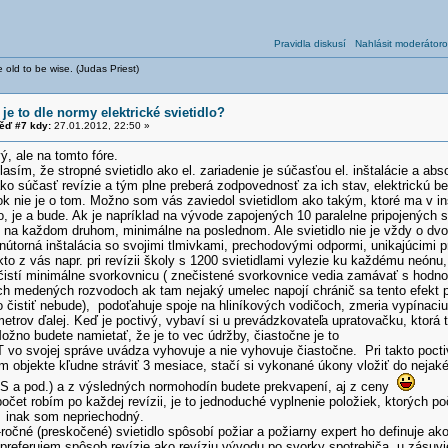
Pravidla diskusí
Nahlásit moderátoro
 old to be wise. (Judas Priest)
je to dle normy elektrické svietidlo?
ěď #7 kdy:
27.01.2012, 22:50 »
, ale na tomto fóre.
asím, že stropné svietidlo ako el. zariadenie je súčasťou el. inštalácie a a
ako súčasť revízie a tým plne preberá zodpovednosť za ich stav, elektrickú 
k nie je o tom. Možno som vás zaviedol svietidlom ako takým, ktoré ma v inšt
, je a bude. Ak je napríklad na vývode zapojených 10 paralelne pripojených sv
d na každom druhom, minimálne na poslednom. Ale svietidlo nie je vždy o dv
nútorná inštalácia so svojimi tlmivkami, prechodovými odpormi, unikajúcimi 
to z vás napr. pri revízii školy s 1200 svietidlami vylezie ku každému neónu,
čistí minimálne svorkovnicu ( znečistené svorkovnice vedia zamávať s hodnot
ch medených rozvodoch ak tam nejaký umelec napojí chránič sa tento efekt pr
o čistiť nebude), podoťahuje spoje na hliníkových vodičoch, zmeria vypínaci
etrov ďalej. Keď je poctivý, vybaví si u prevádzkovateľ
a upratovačku, ktorá t
žno budete namietať, že je to vec údržby, čiastočne je to
 vo svojej správe uvádza vyhovuje a nie vyhovuje čiastočne. Pri takto poctive
 objekte kľudne stráviť 3 mesiace, stačí si vykonané úkony vložiť do nejaké
a pod.) a z výsledných normohodín budete prekvapení, aj z ceny
počet robím po každej revízii, je to jednoduché vyplnenie položiek, ktorých
 inak som nepriechodný.
ročné (preskočené) svietidlo spôsobí požiar a požiarny expert ho definuje ak
preferujem spôsob revízie ako revíziu vývodu po svorky spotrebiča, u zásuviek 