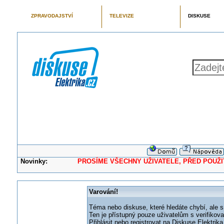
ZPRAVODAJSTVÍ
TELEVIZE
DISKUSE
Novinky:
PROSÍME VŠECHNY UŽIVATELE, PŘED POUŽITÍM 
Varování!
Téma nebo diskuse, které hledáte chybí, ale s
Ten je přístupný pouze uživatelům s verifikov
Přihlásit nebo registrovat na Diskuse Elektri