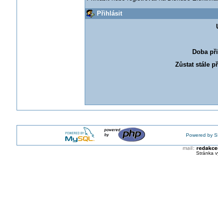
Přihlásit
Doba při
Zůstat stále p
Powered by S
Stránka v