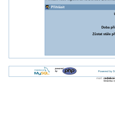
Přihlásit
Doba při
Zůstat stále p
Powered by S
Stránka v