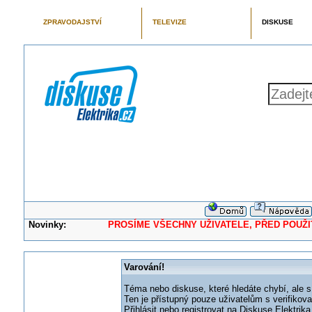
ZPRAVODAJSTVÍ
TELEVIZE
DISKUSE
Novinky:
PROSÍME VŠECHNY UŽIVATELE, PŘED POUŽITÍM 
Varování!
Téma nebo diskuse, které hledáte chybí, ale s
Ten je přístupný pouze uživatelům s verifikov
Přihlásit nebo registrovat na Diskuse Elektri