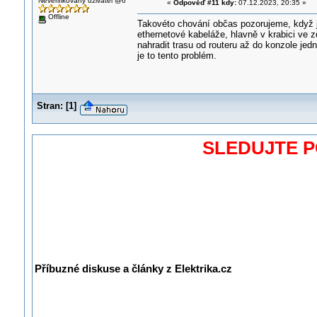
Neverifikovaný uživatel @6
«
Odpověď #11 kdy:
07.12.2023, 20:35 »
Offline
Takovéto chování občas pozorujeme, když je
ethernetové kabeláže, hlavně v krabici ve 
nahradit trasu od routeru až do konzole jed
je to tento problém.
Stran:
[
1
]
SLEDUJTE 
Příbuzné diskuse a články z Elektrika.cz