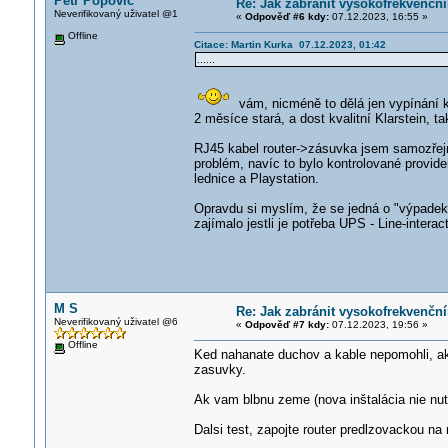
Petr Popovič
Re: Jak zabránit vysokofrekvenčn
Neverifikovaný uživatel @1
«
Odpověď #6 kdy:
07.12.2023, 16:55 »
Offline
Citace: Martin Kurka 07.12.2023, 01:42
......
vám, nicméně to dělá jen vypínání k
2 měsíce stará, a dost kvalitní Klarstein, t
RJ45 kabel router->zásuvka jsem samozřejm
problém, navíc to bylo kontrolované provide
lednice a Playstation.
Opravdu si myslím, že se jedná o "výpadek"
zajímalo jestli je potřeba UPS - Line-intera
M S
Re: Jak zabránit vysokofrekvenčn
Neverifikovaný uživatel @6
«
Odpověď #7 kdy:
07.12.2023, 19:56 »
Offline
Ked nahanate duchov a kable nepomohli, ako
zasuvky.
Ak vam blbnu zeme (nova inštalácia nie nut
Dalsi test, zapojte router predlzovackou n