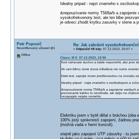
Idealny pripad - najst znameho s oscilosko
&nepouzivanie normy T568a/b a zapojenie vs
vysokofrekvenc
ny test, ale len blbe prezva
je odveci zhodit krytku zasuvky v stene a p
Petr Popovič
Re: Jak zabránit vysokofrekvenčn
Neverifikovaný uživatel @1
«
Odpověď #8 kdy:
07.12.2023, 20:07 »
Offline
Citace: M S 07.12.2023, 19:56
Ked nahanate duchov a kable nepomohli, ako prve skus
Ak vam blbnu zeme (nova inštalácia nie nutne znamena
Dalsi test, zapojte router predlzovackou na rovnaku 
Idealny pripad - najst znameho s osciloskopom a ocho
&nepouzivanie normy T568a/b a zapojenie vsetkych par
prezvananie kablov to neodhalia, ale vplyv na chybovos
nezapajalo nejake nemehlo.
Elektriku jsem v bytě dělal s bráchou (oba el
100% jistý správností zapojení, žádnou pras
(možná vada v herní konzoli).
stejně jako zapojení UTP zásuvky - tu jsem t
té doby co jí mám - cca měsíc a půl) to zač