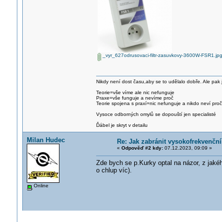
_vyr_627odrusovaci-filtr-zasuvkovy-3600W-FSR1.jp
Nikdy není dost času,aby se to udělalo dobře. Ale pak 
Teorie=vše víme ale nic nefunguje
Praxe=vše funguje a nevíme proč
Teorie spojena s praxí=nic nefunguje a nikdo neví proč
Vysoce odborných omylů se dopouští jen specialisté
Ďábel je skryt v detailu
Milan Hudec
Re: Jak zabránit vysokofrekvenčn
«
Odpověď #2 kdy:
07.12.2023, 09:09 »
Zde bych se p.Kurky optal na názor, z jakéh
o chlup víc).
Online