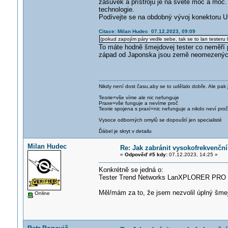
zásuvek a přístrojů je na světě moc a moc. A
technologie.
Podívejte se na obdobný vývoj konektoru 
Citace: Milan Hudec 07.12.2023, 09:09
(pokud zapojím páry vedle sebe, tak se to lan testeru lí
To máte hodně šmejdovej tester co neměří p
západ od Japonska jsou země neomezenýc
Nikdy není dost času,aby se to udělalo dobře. Ale pak 
Teorie=vše víme ale nic nefunguje
Praxe=vše funguje a nevíme proč
Teorie spojena s praxí=nic nefunguje a nikdo neví proč
Vysoce odborných omylů se dopouští jen specialisté
Ďábel je skryt v detailu
Milan Hudec
Re: Jak zabránit vysokofrekvenčn
«
Odpověď #5 kdy:
07.12.2023, 14:25 »
Konkrétně se jedná o:
Tester Trend Networks LanXPLORER PRO
Měl/mám za to, že jsem nezvolil úplný šme
Online