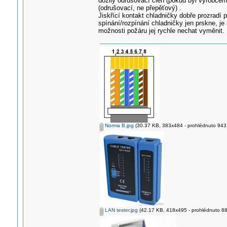
dožilý odrušovací člen (pokud byl výrobcem
(odrušovací, ne přepěťový) .
Jiskřící kontakt chladničky dobře prozradí 
spínání/rozpínání chladničky jen prskne, je 
možnosti požáru jej rychle nechat vyměnit.
Norma B.jpg
(30.37 KB, 383x484 - prohlédnuto 943 
LAN tester.jpg
(42.17 KB, 418x495 - prohlédnuto 880