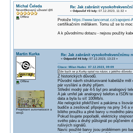
Michal Čeleda
Re: Jak zabránit vysokofrekvenčn
Neverifikovaný uživatel @6
«
Odpověď #3 kdy:
07.12.2023, 11:32 »
Offline
Protože
https://www.lancomat.cz/zapojeni-
certifikačním měřákem. Tomu už se to moc l
A k původnímu dotazu - nejsou použity kabe
Martin Kurka
Re: Jak zabránit vysokofrekvenčnímu r
«
Odpověď #4 kdy:
07.12.2023, 13:23 »
Citace: Milan Hudec 07.12.2023, 09:09
Zde bych se p.Kurky optal na názor, z jakého důvodu s
Z historických důvodů.
Původní návrh strukturované kabeláže měl 
Offline
pár vysílání a druhý příjem.
Střední modrý pár 4-5 byl pro analogový tele
A jak umřel jak analogový telefon a ISDN te
data a byla tu síť 100Mb/s.
Ale nelogické překřížení a pakárna s lisová
budiče a zesilovač připojeny na piny 3-6 a v
Projektant automatizace a
bílého proužku a plné barvy u modrého páru 
strojů
Pokud lisujete popořadě, elektricky stejno
svého páru a druhý půlsignál po půjčeném d
rušivých signálů.
Navíc použité barvy jsou problémem pro barv