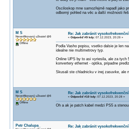
Osciloskop mne samozřejmě napadl jako prv
odborný pohled na věc a další možnosti řeš
M S
Re: Jak zabránit vysokofrekvenčn
Neverifikovaný uživatel @6
«
Odpověď #9 kdy:
07.12.2023, 20:26 »
Offline
Podla Vasho popisu, vsetko dalsie je len n
idealne nie multimetrovy typ.
Online UPS by to asi vyriesila, ale za tych
konvertery ethernet - optika, pripadne predl
Skusali ste chladnicku v inej zasuvke, al
M S
Re: Jak zabránit vysokofrekvenčn
Neverifikovaný uživatel @6
«
Odpověď #10 kdy:
07.12.2023, 20:28 »
Offline
Oh a ak je patch kabel medzi PS5 a stenou 
Petr Chalupa_
Re: Jak zabránit vysokofrekvenčn