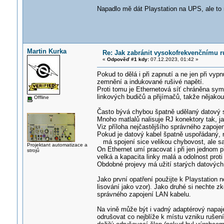
Napadlo mě dát Playstation na UPS, ale to m
Martin Kurka
Re: Jak zabránit vysokofrekvenčnímu r
«
Odpověď #1 kdy:
07.12.2023, 01:42 »
Pokud to dělá i při zapnutí a ne jen při vy
zemnění a indukované rušivé napětí.
Proti tomu je Ethernetová síť chráněna sym
linkových budičů a přijímačů, takže nějakou
Offline
Často bývá chybou špatně udělaný datový s
Mnoho matlalů nalisuje RJ konektory tak, j
Viz příloha nejčastějšího správného zapoje
Pokud je datový kabel špatně uspořádaný, n
má spojení sice velikou chybovost, ale sa
Projektant automatizace a
On Ethernet umí pracovat i při jen jednom př
strojů
velká a kapacita linky malá a odolnost proti
Obdobné projevy má užití starých datových
Jako první opatření použijte k Playstation 
lisování jako vzor). Jako druhé si nechte z
správného zapojení LAN kabelu.
Na vině může být i vadný adaptérový napaječ
odrušovat co nejblíže k místu vzniku rušení