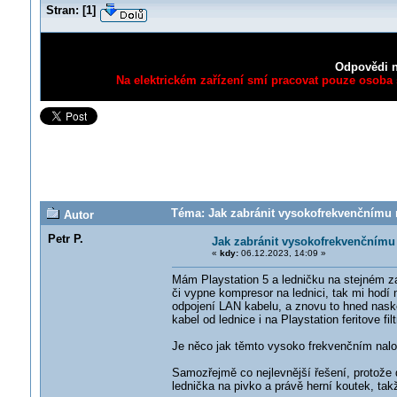
Stran:
[
1
]
Odpovědi n
Na elektrickém zařízení smí pracovat pouze osoba s
Téma: Jak zabránit vysokofrekvenčnímu r
Autor
Petr P.
Jak zabránit vysokofrekvenčnímu
«
kdy:
06.12.2023, 14:09 »
Mám Playstation 5 a ledničku na stejném z
či vypne kompresor na lednici, tak mi hodí
odpojení LAN kabelu, a znovu to hned nasko
kabel od lednice i na Playstation feritove fil
Je něco jak těmto vysoko frekvenčním nalo
Samozřejmě co nejlevnější řešení, protože 
lednička na pivko a právě herní koutek, tak