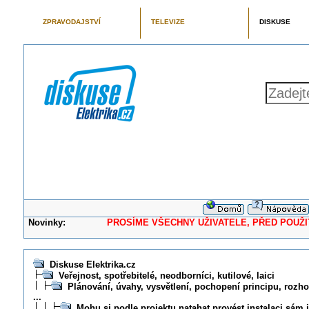
ZPRAVODAJSTVÍ
TELEVIZE
DISKUSE
Novinky:
PROSÍME VŠECHNY UŽIVATELE, PŘED POUŽITÍM 
Diskuse Elektrika.cz
Veřejnost, spotřebitelé, neodborníci, kutilové, laici
Plánování, úvahy, vysvětlení, pochopení principu, rozhod
...
Mohu si podle projektu natahat provést instalaci sá