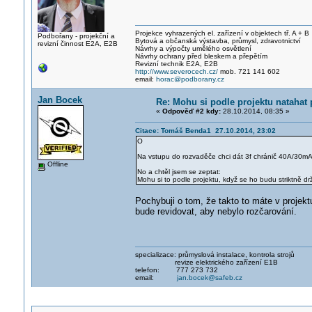
Projekce vyhrazených el. zařízení v objektech tř. A + B
Podbořany - projekční a
Bytová a občanská výstavba, průmysl, zdravotnictví
revizní činnost E2A, E2B
Návrhy a výpočty umělého osvětlení
Návrhy ochrany před bleskem a přepětím
Revizní technik E2A, E2B
http://www.severocech.cz/
mob. 721 141 602
email:
horac@podborany.cz
Jan Bocek
Re: Mohu si podle projektu natahat
«
Odpověď #2 kdy:
28.10.2014, 08:35 »
Citace: Tomáš Benda1 27.10.2014, 23:02
O
Na vstupu do rozvaděče chci dát 3f chránič 40A/30mA,
Offline
No a chtěl jsem se zeptat:
Mohu si to podle projektu, když se ho budu striktně d
Pochybuji o tom, že takto to máte v projektu.
bude revidovat, aby nebylo rozčarování.
specializace: průmyslová instalace, kontrola strojů
revize elektrického zařízení E1B
telefon: 777 273 732
email:
jan.bocek@safeb.cz