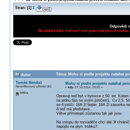
Stran:
[
1
]
2
Odpovědi n
Na elektrickém zařízení smí pracovat pouze osoba s
Téma: Mohu si podle projektu natahat pr
Autor
Tomáš Benda1
Mohu si podle projektu natahat pro
Neverifikovaný uživatel @1
«
kdy:
27.10.2014, 23:02 »
Offline
Opravuji teď byt v bytovce z 50. let. Kole
na jednu fázi se svým jističem), Cu 2,5. St
se 4 jističi: 16A 1f bojler, 16A 1f zásuvka 
A teď má představa:
Větve přímotopů zůstanou tak jak jsou.
Na vstupu do rozvaděče chci dát 3f chráni
napojilo na plyn. trubku?.