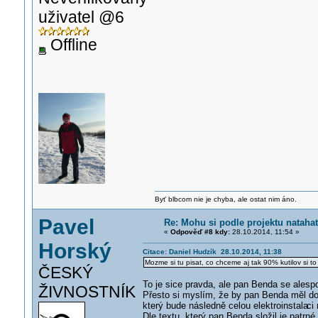
uživatel @6
Offline
Byť blbcom nie je chyba, ale ostat nim áno.
Pavel
Re: Mohu si podle projektu nataha
«
Odpověď #8 kdy:
28.10.2014, 11:54 »
Horský
Citace: Daniel Hudzík 28.10.2014, 11:38
Mozme si tu pisat, co chceme aj tak 90% kutilov si to 
ČESKÝ
To je sice pravda, ale pan Benda se alespoň
ŽIVNOSTNÍK
Přesto si myslím, že by pan Benda měl dos
který bude následně celou elektroinstala
ci
Dle textu, který pan Benda složil je patr