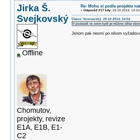
Jirka Š.
Re: Mohu si podle projektu na
«
Odpověď #17 kdy:
29.10.2014, 14:24
Svejkovský
Citace: Verenavský 29.10.2014, 14:02
V podstatě ve svém bytě jsi můžete dělat všec
Jenom pak nesmí po nikom vyžadovat 
Offline
Chomutov,
projekty, revize
E1A, E1B, E1-
C2