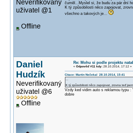
Neverifikovaný
čuměl...Myslel si, že budu za pár dní h
K tý způsobilosti něco zapojovat, zrov
uživatel @1
všechno a takových je...
Offline
Daniel
Re: Mohu si podle projektu nata
«
Odpověď #11 kdy:
28.10.2014, 17:12 »
Hudzík
Citace: Martin Nečekal 28.10.2014, 15:41
...
Neverifikovaný
K tý způsobilosti něco zapojovat, zrovna teď jse
uživatel @6
Vzdy ked vidim auto s reklamou typu : 
dobre
Offline