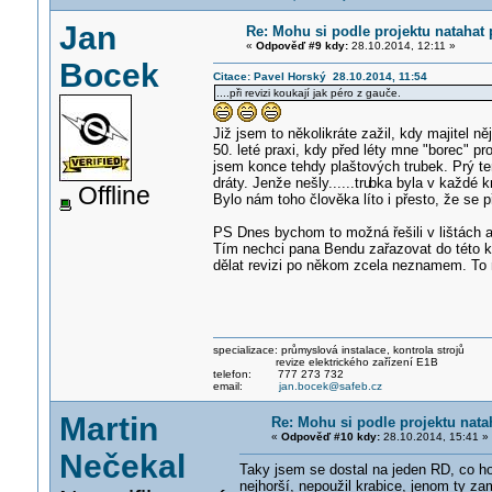
Jan
Re: Mohu si podle projektu natahat
«
Odpověď #9 kdy:
28.10.2014, 12:11 »
Bocek
Citace: Pavel Horský 28.10.2014, 11:54
....při revizi koukají jak péro z gauče.
Již jsem to několikráte zažil, kdy majitel n
50. leté praxi, kdy před léty mne "borec" pro
jsem konce tehdy plaštových trubek. Prý ten
dráty. Jenže nešly......tru
bka byla v každé k
Offline
Bylo nám toho člověka líto i přesto, že se p
PS Dnes bychom to možná řešili v lištách a
Tím nechci pana Bendu zařazovat do této k
dělat revizi po někom zcela neznamem. To 
specializace: průmyslová instalace, kontrola strojů
revize elektrického zařízení E1B
telefon: 777 273 732
email:
jan.bocek@safeb.cz
Martin
Re: Mohu si podle projektu nata
«
Odpověď #10 kdy:
28.10.2014, 15:41 »
Nečekal
Taky jsem se dostal na jeden RD, co ho 
nejhorší, nepoužil krabice, jenom ty z