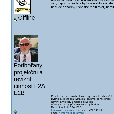
skrývají v provádění bytové elektroinstala
c
nebude schopný úspěšně realizovat, nemlu
Offline
Podbořany -
projekční a
revizní
činnost E2A,
E2B
Projekce vyhrazených el. zařízení v objektech tř. A + 
Bytová a občanská výstavba, průmysl, zdravotnictví
Návrhy a výpočty umělého osvětlení
Návrhy ochrany před bleskem a přepětím
Revizní technik E2A, E2B
http://www.severocech.cz/
mob. 721 141 602
email:
horac@podborany.cz