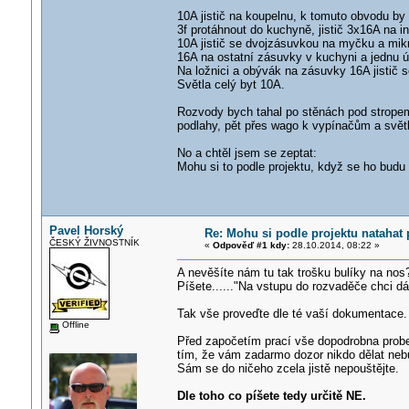
10A jistič na koupelnu, k tomuto obvodu by 
3f protáhnout do kuchyně, jistič 3x16A na i
10A jistič se dvojzásuvkou na myčku a mik
16A na ostatní zásuvky v kuchyni a jednu ú
Na ložnici a obývák na zásuvky 16A jistič s
Světla celý byt 10A.
Rozvody bych tahal po stěnách pod strope
podlahy, pět přes wago k vypínačům a svět
No a chtěl jsem se zeptat:
Mohu si to podle projektu, když se ho budu
Pavel Horský
Re: Mohu si podle projektu natahat
ČESKÝ ŽIVNOSTNÍK
«
Odpověď #1 kdy:
28.10.2014, 08:22 »
A nevěšíte nám tu tak trošku bulíky na nos
Píšete......"Na vstupu do rozvaděče chci dá
Tak vše proveďte dle té vaší dokumentace.
Offline
Před započetím prací vše dopodrobna prober
tím, že vám zadarmo dozor nikdo dělat nebud
Sám se do ničeho zcela jistě nepouštějte.
Dle toho co píšete tedy určitě NE.