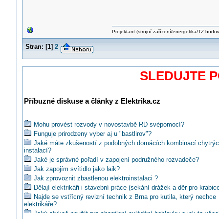
Projektant (strojní zařízení/energetika/TZ budo
Stran:
[
1
]
2
SLEDUJTE 
Příbuzné diskuse a články z Elektrika.cz
Mohu provést rozvody v novostavbě RD svépomocí?
Funguje prirodzeny vyber aj u "bastlirov"?
Jaké máte zkušeností z podobných domácích kombinací chytrý
instalací?
Jaké je správné pořadí v zapojení podružného rozvadeče?
Jak zapojím svítidlo jako laik?
Jak zprovoznit zbastlenou elektroinstalaci ?
Dělají elektrikáři i stavební práce (sekání drážek a děr pro krabic
Najde se vstřícný revizní technik z Brna pro kutila, který nechce
elektrikáře?
Jaký stykač použít pro sbastlení ovládání hoblovky a jak to vše