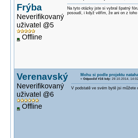
Frýba
Na tyto otázky jste si vybral špatný f
posoudí, i když věřím, že ani on z toho
Neverifikovaný
uživatel @5
Offline
Verenavský
Mohu si podle projektu natah
«
Odpověď #16 kdy:
29.10.2014, 14:0
Neverifikovaný
V podstatě ve svém bytě jsi můžete 
uživatel @6
Offline