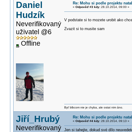
Daniel
Re: Mohu si podle projektu nata
«
Odpověď #3 kdy:
28.10.2014, 09:00 »
Hudzík
V podstate si to mozete urobit ako chc
Neverifikovaný
Zvazit si to musite sam
uživatel @6
Offline
Byť blbcom nie je chyba, ale ostat nim áno.
Jiří_Hrubý
Re: Mohu si podle projektu nata
«
Odpověď #4 kdy:
28.10.2014, 09:13 »
Neverifikovaný
Jen si tahejte, dokud své dílo neuvedet