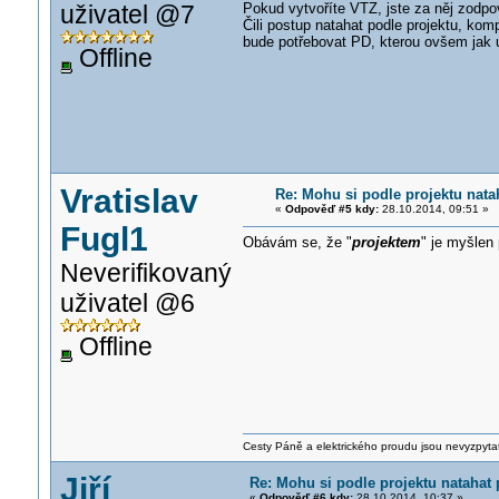
uživatel @7
Pokud vytvoříte VTZ, jste za něj zodp
Čili postup natahat podle projektu, k
bude potřebovat PD, kterou ovšem jak 
Offline
Vratislav
Re: Mohu si podle projektu nata
«
Odpověď #5 kdy:
28.10.2014, 09:51 »
Fugl1
Obávám se, že "
projektem
" je myšlen 
Neverifikovaný
uživatel @6
Offline
Cesty Páně a elektrického proudu jsou nevyzpyta
Jiří
Re: Mohu si podle projektu natahat
«
Odpověď #6 kdy:
28.10.2014, 10:37 »