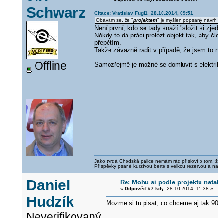
Schwarz
Citace: Vratislav Fugl1 28.10.2014, 09:51
Obávám se, že "
projektem
" je myšlen popsaný návrh p
Není první, kdo se tady snaží "složit si zje
Někdy to dá práci prolézt objekt tak, aby č
přepětím.
Takže závazně radit v případě, že jsem to nev
Offline
Samozřejmě je možné se domluvit s elektrik
Jako tvrdá Chodská palice nemám rád přísloví o tom, ž
Příspěvky psané kurzívou berte s velkou rezervou a na
Daniel
Re: Mohu si podle projektu nata
«
Odpověď #7 kdy:
28.10.2014, 11:38 »
Hudzík
Mozme si tu pisat, co chceme aj tak 90%
Neverifikovaný