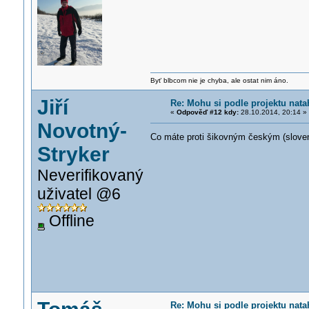
Byť blbcom nie je chyba, ale ostat nim áno.
Jiří
Re: Mohu si podle projektu nata
«
Odpověď #12 kdy:
28.10.2014, 20:14 »
Novotný-
Co máte proti šikovným českým (slo
Stryker
Neverifikovaný
uživatel @6
Offline
Re: Mohu si podle projektu nata