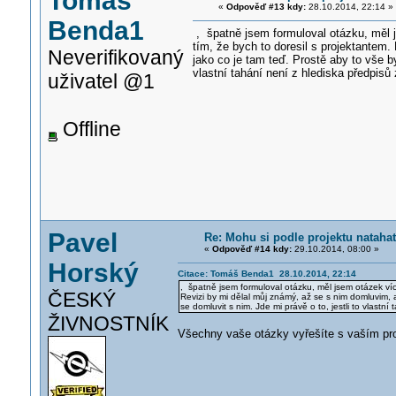
Tomáš
«
Odpověď #13 kdy:
28.10.2014, 22:14 »
Benda1
, špatně jsem formuloval otázku, měl j
tím, že bych to doresil s projektantem.
Neverifikovaný
jako co je tam teď. Prostě aby to vše by
vlastní tahání není z hlediska předpisů
uživatel @1
Offline
Pavel
Re: Mohu si podle projektu nataha
«
Odpověď #14 kdy:
29.10.2014, 08:00 »
Horský
Citace: Tomáš Benda1 28.10.2014, 22:14
, špatně jsem formuloval otázku, měl jsem otázek víc,
ČESKÝ
Revizi by mi dělal můj známý, až se s nim domluvim, al
se domluvit s nim. Jde mi právě o to, jestli to vlastn
ŽIVNOSTNÍK
Všechny vaše otázky vyřešíte s vaším pro