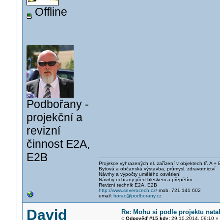
Offline
Podbořany -
projekční a
revizní
činnost E2A,
E2B
Projekce vyhrazených el. zařízení v objektech tř. A + 
Bytová a občanská výstavba, průmysl, zdravotnictví
Návrhy a výpočty umělého osvětlení
Návrhy ochrany před bleskem a přepětím
Revizní technik E2A, E2B
http://www.severocech.cz/
mob. 721 141 602
email:
horac@podborany.cz
David
Re: Mohu si podle projektu nata
«
Odpověď #15 kdy:
29.10.2014, 09:10 »