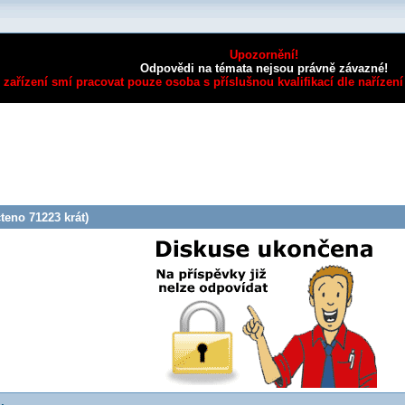
Upozornění!
Odpovědi na témata nejsou právně závazné!
 zařízení smí pracovat pouze osoba s příslušnou kvalifikací dle nařízení
eno 71223 krát)