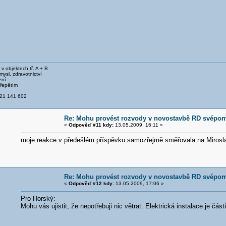
v objektech tř. A + B
ysl, zdravotnictví
ení
řepětím
21 141 602
Re: Mohu provést rozvody v novostavbě RD svépo
«
Odpověď #11 kdy:
13.05.2009, 16:11 »
moje reakce v předešlém příspěvku samozřejmě směřovala na Mirosl
Re: Mohu provést rozvody v novostavbě RD svépo
«
Odpověď #12 kdy:
13.05.2009, 17:06 »
Pro Horský:
Mohu vás ujistit, že nepotřebuji nic větrat. Elektrická instalace je čá