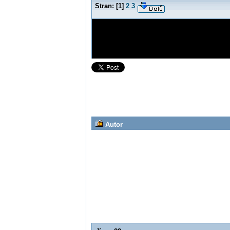
Stran:
[
1
]
2
3
Autor