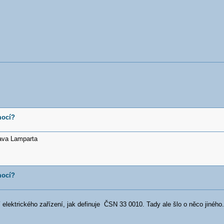
mocí?
ava Lamparta
mocí?
stí elektrického zařízení, jak definuje ČSN 33 0010. Tady ale šlo o něco jinéh