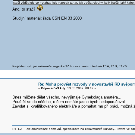
stačí vědět kde co netahat, kde naopak tahat, jak udělat okruhy, kolik jističů, jaký kabel,
Ano, to stačí
Studijní materiál: řada ČSN EN 33 2000
Projektant (strojní zařízení/energetika/TZ budov), revizní technik E1A, E1B, E1-C2
Re: Mohu provést rozvody v novostavbě RD svépo
«
Odpověď #3 kdy:
13.05.2009, 08:42 »
Dnes můžete dělat všecho, nevyjímaje Gynekolaga amatéra....
Pouštět se do něčeho, o čem nemáte jasno bych nedoporučoval.
..
Zavolat si kvalifikovanéh
o elektrikáře a pomáhat mu při práci, možná
RT -EZ - elektroinstala
ce domovní, specializace na zdravotnické rozvody... revize ve zdra