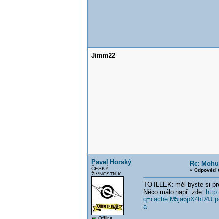
Jimm22
Pavel Horský
Re: Mohu
ČESKÝ
«
Odpověď #
ŽIVNOSTNÍK
TO ILLEK: měl byste si pro
Něco málo např. zde:
http
q=cache:M5ja6pX4bD4J:p
a
Offline