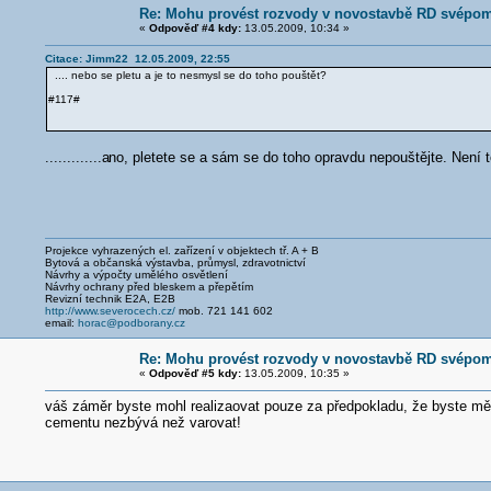
Re: Mohu provést rozvody v novostavbě RD svépo
«
Odpověď #4 kdy:
13.05.2009, 10:34 »
Citace: Jimm22 12.05.2009, 22:55
.... nebo se pletu a je to nesmysl se do toho pouštět?
#117#
.............a
no, pletete se a sám se do toho opravdu nepouštějte. Není to
Projekce vyhrazených el. zařízení v objektech tř. A + B
Bytová a občanská výstavba, průmysl, zdravotnictví
Návrhy a výpočty umělého osvětlení
Návrhy ochrany před bleskem a přepětím
Revizní technik E2A, E2B
http://www.severocech.cz/
mob. 721 141 602
email:
horac@podborany.cz
Re: Mohu provést rozvody v novostavbě RD svépo
«
Odpověď #5 kdy:
13.05.2009, 10:35 »
váš záměr byste mohl realizaovat pouze za předpokladu, že byste měl 
cementu nezbývá než varovat!