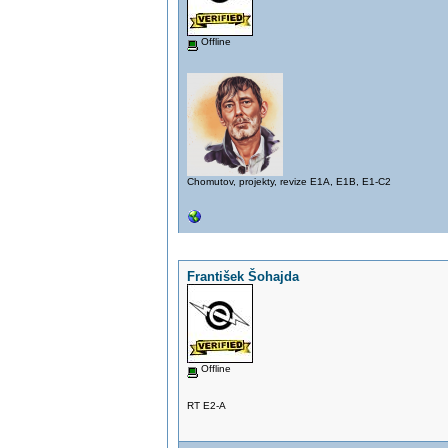
Offline
Chomutov, projekty, revize E1A, E1B, E1-C2
František Šohajda
Offline
RT E2-A