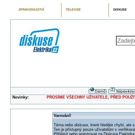
ZPRAVODAJSTVÍ
TELEVIZE
DISKUSE
Novinky:
PROSÍME VŠECHNY UŽIVATELE, PŘED POUŽITÍM 
Varování!
Téma nebo diskuse, které hledáte chybí, ale s
Ten je přístupný pouze uživatelům s verifikov
Přihlásit nebo registrovat na Diskuse Elektri