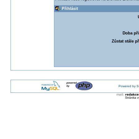
Přihlásit
Doba při
Zůstat stále p
Powered by S
Stránka v