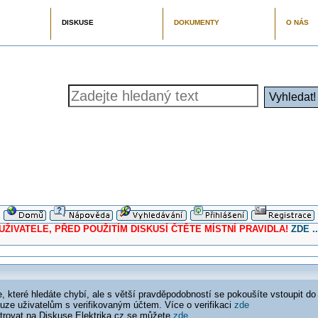
DISKUSE
DOKUMENTY
O NÁS
ELE, PŘED POUŽITÍM DISKUSÍ ČTĚTE MÍSTNÍ PRAVIDLA!
ZDE ..
 které hledáte chybí, ale s větší pravděpodobností se pokoušíte vstoupit do
ouze uživatelům s verifikovaným účtem. Více o verifikaci
zde
istrovat na Diskuse Elektrika.cz se můžete
zde