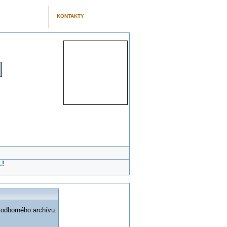
KONTAKTY
.!
 odborného archívu.