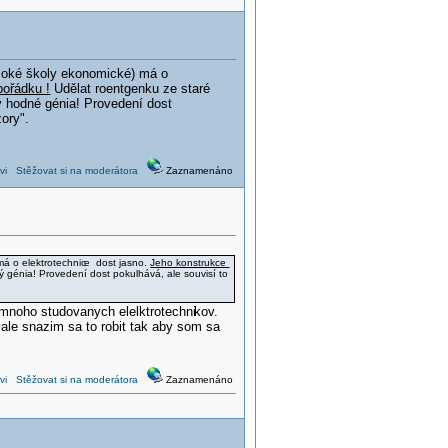
vysoké školy ekonomické) má o
pořádku !
Udělat roentgenku ze staré
y hodné génia! Provedení dost
ory".
vi
Stěžovat si na moderátora
Zaznamenáno
má o elektrotechnic
e dost jasno.
Jeho konstrukce
 génia! Provedení dost pokulhává, ale souvisí to
 mnoho studovanych elelktrotechni
kov.
le snazim sa to robit tak aby som sa
vi
Stěžovat si na moderátora
Zaznamenáno