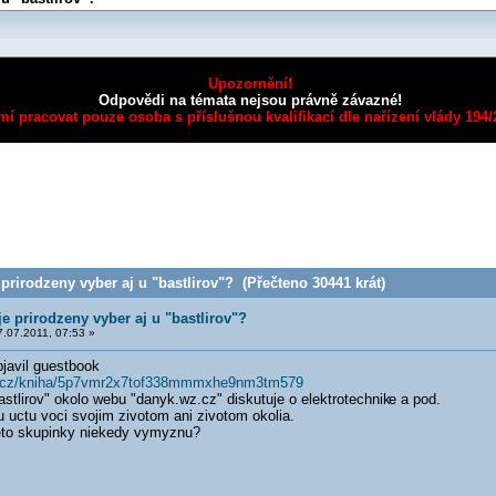
Upozornění!
Odpovědi na témata nejsou právně závazné!
mí pracovat pouze osoba s příslušnou kvalifikací dle nařízení vlády 194
rirodzeny vyber aj u "bastlirov"? (Přečteno 30441 krát)
e prirodzeny vyber aj u "bastlirov"?
.07.2011, 07:53 »
javil guestbook
rd.cz/kniha/5p7vmr2x7tof338mmmxhe9nm3tm579
stlirov" okolo webu "danyk.wz.cz" diskutuje o elektrotechnik
e a pod.
u uctu voci svojim zivotom ani zivotom okolia.
tieto skupinky niekedy vymyznu?