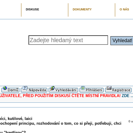
DISKUSE
DOKUMENTY
O NÁS
ELE, PŘED POUŽITÍM DISKUSÍ ČTĚTE MÍSTNÍ PRAVIDLA!
ZDE ..
ci, kutilové, laici
0 u
pochopení principu, rozhodování o tom, co si přeji, potřebuji, chci
u "bastlirov"?