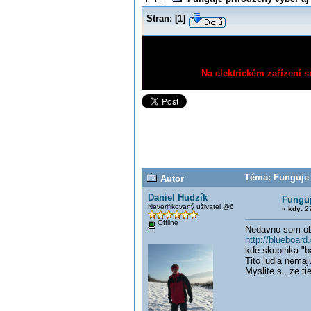
Stran:
[
1
]
Na elektrickém zařízení s
Téma: Funguje p
Autor
Daniel Hudzík
Funguj
Neverifikovaný uživatel @6
«
kdy:
27
Offline
Nedavno som ob
http://blueboa
kde skupinka "ba
Tito ludia nemaj
Myslite si, ze 