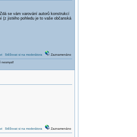
Zdá se vám varování autorů konstrukcí
 (z jistého pohledu je to vaše občanská
vi
Stěžovat si na moderátora
Zaznamenáno
í nesmysl!
vi
Stěžovat si na moderátora
Zaznamenáno