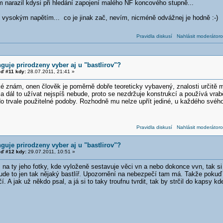
m narazil kdysi při hledání zapojení malého NF koncového stupně...
s vysokým napětím... co je jinak zač, nevím, nicméně odvážnej je hodně :-)
Pravidla diskusí
Nahlásit moderátoro
guje prirodzeny vyber aj u "bastlirov"?
ď #11 kdy:
28.07.2011, 21:41 »
é znám, onen člověk je poměrně dobře teoreticky vybavený, znalosti určitě m
 dál to užívat nejspíš nebude, proto se nezdržuje konstrukcí a používá vrab
do trvale použitelné podoby. Rozhodně mu nelze upřít jediné, u každého svéh
Pravidla diskusí
Nahlásit moderátoro
guje prirodzeny vyber aj u "bastlirov"?
ď #12 kdy:
29.07.2011, 10:51 »
a ty jeho fotky, kde vyloženě sestavuje věci vn a nebo dokonce vvn, tak si 
bude to jen tak nějaký bastlíř. Upozornění na nebezpečí tam má. Takže pokuď
í. A jak už někdo psal, a já si to taky troufnu tvrdit, tak by strčil do kapsy 