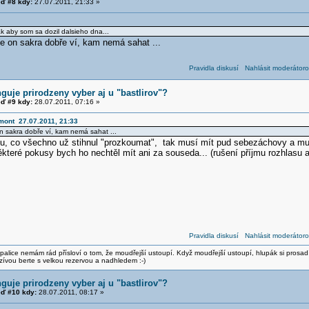
ď #8 kdy:
27.07.2011, 21:33 »
ak aby som sa dozil dalsieho dna...
ale on sakra dobře ví, kam nemá sahat ...
Pravidla diskusí
Nahlásit moderátoro
guje prirodzeny vyber aj u "bastlirov"?
ď #9 kdy:
28.07.2011, 07:16 »
mont 27.07.2011, 21:33
on sakra dobře ví, kam nemá sahat ...
, co všechno už stihnul "prozkoumat", tak musí mít pud sebezáchovy a mus
teré pokusy bych ho nechtěl mít ani za souseda... (rušení příjmu rozhlasu a 
Pravidla diskusí
Nahlásit moderátoro
alice nemám rád přísloví o tom, že moudřejší ustoupí. Když moudřejší ustoupí, hlupák si prosad
zívou berte s velkou rezervou a nadhledem :-)
guje prirodzeny vyber aj u "bastlirov"?
ď #10 kdy:
28.07.2011, 08:17 »