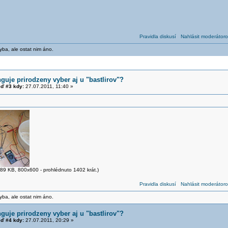
Pravidla diskusí
Nahlásit moderátoro
yba, ale ostat nim áno.
guje prirodzeny vyber aj u "bastlirov"?
ď #3 kdy:
27.07.2011, 11:40 »
89 KB, 800x600 - prohlédnuto 1402 krát.)
Pravidla diskusí
Nahlásit moderátoro
yba, ale ostat nim áno.
guje prirodzeny vyber aj u "bastlirov"?
ď #4 kdy:
27.07.2011, 20:29 »