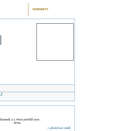
KONTAKTY
.!
živatelů a 1 Host prohlíží toto
téma.
« předchozí
další