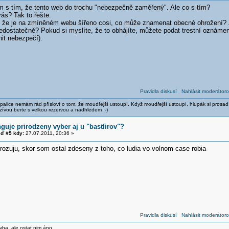
m s tím, že tento web do trochu "nebezpečně zaměřený". Ale co s tím?
ás? Tak to řešte.
, že je na zmíněném webu šířeno cosi, co může znamenat obecné ohrožení? 
edostatečně? Pokud si myslíte, že to obhájíte, můžete podat trestní oznámení
it nebezpečí).
Pravidla diskusí
Nahlásit moderátoro
alice nemám rád přísloví o tom, že moudřejší ustoupí. Když moudřejší ustoupí, hlupák si prosad
zívou berte s velkou rezervou a nadhledem :-)
guje prirodzeny vyber aj u "bastlirov"?
ď #5 kdy:
27.07.2011, 20:36 »
ozuju, skor som ostal zdeseny z toho, co ludia vo volnom case robia
Pravidla diskusí
Nahlásit moderátoro
yba, ale ostat nim áno.