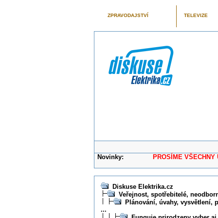
ZPRAVODAJSTVÍ
TELEVIZE
Novinky:
PROSÍME VŠECHNY UŽIVAT
Diskuse Elektrika.cz
Veřejnost, spotřebitelé, neodborní
Plánování, úvahy, vysvětlení, 
...
Funguje prirodzeny vyber aj 