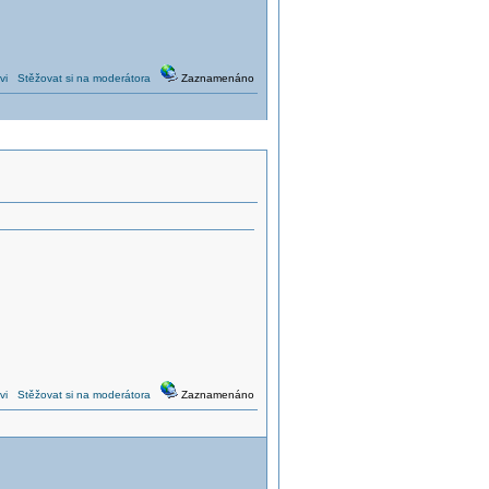
vi
Stěžovat si na moderátora
Zaznamenáno
vi
Stěžovat si na moderátora
Zaznamenáno