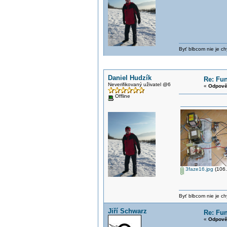
Byť blbcom nie je ch
Daniel Hudzík
Re: Fun
Neverifikovaný uživatel @6
«
Odpově
Offline
3faze16.jpg
(106.
Byť blbcom nie je ch
Jiří Schwarz
Re: Fun
«
Odpově