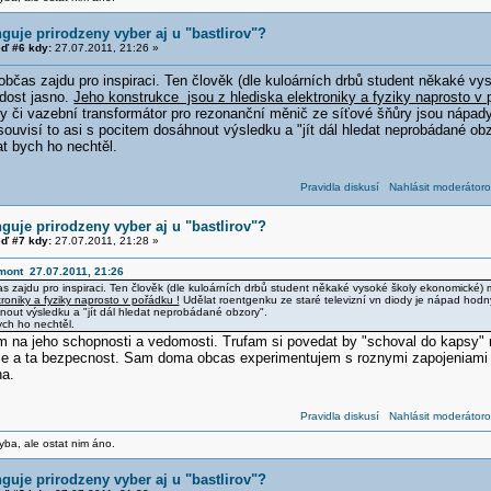
guje prirodzeny vyber aj u "bastlirov"?
ď #6 kdy:
27.07.2011, 21:26 »
 občas zajdu pro inspiraci. Ten člověk (dle kuloárních drbů student někaké 
dost jasno.
Jeho konstrukce jsou z hlediska elektroniky a fyziky naprosto v 
dy či vazební transformátor pro rezonanční měnič ze síťové šňůry jsou nápad
ouvisí to asi s pocitem dosáhnout výsledku a "jít dál hledat neprobádané obz
 bych ho nechtěl.
Pravidla diskusí
Nahlásit moderátoro
guje prirodzeny vyber aj u "bastlirov"?
ď #7 kdy:
27.07.2011, 21:28 »
mont 27.07.2011, 21:26
as zajdu pro inspiraci. Ten člověk (dle kuloárních drbů student někaké vysoké školy ekonomické) 
troniky a fyziky naprosto v pořádku !
Udělat roentgenku ze staré televizní vn diody je nápad hodný
nout výsledku a "jít dál hledat neprobádané obzory".
ch ho nechtěl.
m na jeho schopnosti a vedomosti. Trufam si povedat by "schoval do kapsy"
ie a ta bezpecnost. Sam doma obcas experimentujem s roznymi zapojeniami a
na.
Pravidla diskusí
Nahlásit moderátoro
yba, ale ostat nim áno.
guje prirodzeny vyber aj u "bastlirov"?