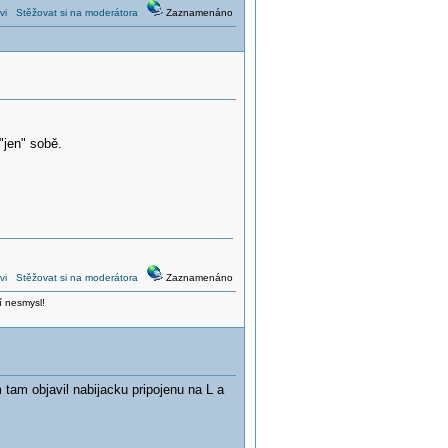
vi
Stěžovat si na moderátora
Zaznamenáno
"jen" sobě.
vi
Stěžovat si na moderátora
Zaznamenáno
í nesmysl!
 tam objavil nabijacku pripojenu na L a