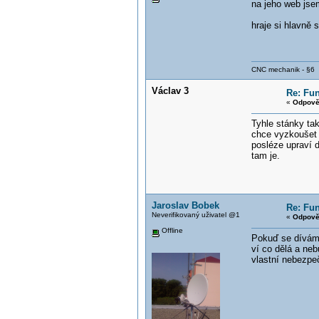
na jeho web jse
hraje si hlavně 
CNC mechanik - §6
Václav 3
Re: Fun
«
Odpově
Tyhle stánky tak
chce vyzkoušet a
posléze upraví 
tam je.
Jaroslav Bobek
Re: Fun
Neverifikovaný uživatel @1
«
Odpově
Offline
Pokuď se dívám n
ví co dělá a ne
vlastní nebezpeč