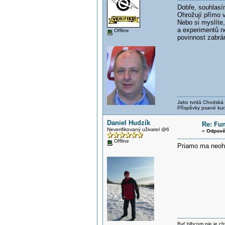
Dobře, souhlasí
Ohrožují přímo v
Nebo si myslíte
a experimentů n
Offline
povinnost zabrán
Jako tvrdá Chodská p
Příspěvky psané kur
Daniel Hudzík
Re: Fun
Neverifikovaný uživatel @6
«
Odpově
Offline
Priamo ma neohr
Byť blbcom nie je ch