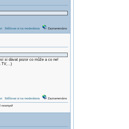
vi
Stěžovat si na moderátora
Zaznamenáno
í si dávat pozor co může a co ne!
TV,...)
vi
Stěžovat si na moderátora
Zaznamenáno
í nesmysl!