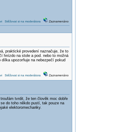
vi
Stěžovat si na moderátora
Zaznamenáno
á, praktické provedení naznačuje, že to
čí hnízdo na stole a pod. nebo to možná
o dílka upozorňuje na nebezpečí pokud
vi
Stěžovat si na moderátora
Zaznamenáno
troufám tvrdit, že ten člověk moc dobře
 se do toho někdo pustí, tak pouze na
kdejaké elektoromechan
iky.