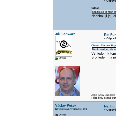
«
Odpově
Citace
snazim sa to robit t
Neobhajuji jej, 
Jiří Schwarz
Re: Fun
«
Odpově
Citace: Zdenek Raj
Neobhajuji jej, ale 
Vzhledem k tomu
S ohledem na něk
Offline
Jako tvrdá Chodská p
Příspěvky psané kur
Václav Pešek
Re: Fun
Neverifikovaný uživatel @1
«
Odpově
Offline