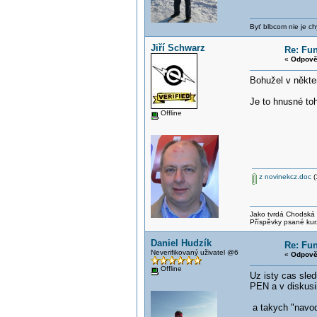
Byť blbcom nie je ch
Jiří Schwarz
Re: Fun
«
Odpově
Bohužel v někte
Je to hnusné toh
Offline
z novinekcz.doc
(
Jako tvrdá Chodská p
Příspěvky psané kur
Daniel Hudzík
Re: Fun
Neverifikovaný uživatel @6
«
Odpově
Offline
Uz isty cas sled
PEN a v diskusi
a takych "navod