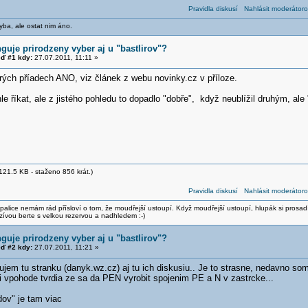
Pravidla diskusí
Nahlásit moderátoro
yba, ale ostat nim áno.
guje prirodzeny vyber aj u "bastlirov"?
ď #1 kdy:
27.07.2011, 11:11 »
rých příadech ANO, viz článek z webu novinky.cz v příloze.
le říkat, ale z jistého pohledu to dopadlo "dobře", když neublížil druhým, ale 
121.5 KB - staženo 856 krát.)
Pravidla diskusí
Nahlásit moderátoro
alice nemám rád přísloví o tom, že moudřejší ustoupí. Když moudřejší ustoupí, hlupák si prosad
zívou berte s velkou rezervou a nadhledem :-)
guje prirodzeny vyber aj u "bastlirov"?
ď #2 kdy:
27.07.2011, 11:21 »
ujem tu stranku (danyk.wz.cz) aj tu ich diskusiu.. Je to strasne, nedavno som
i vpohode tvrdia ze sa da PEN vyrobit spojenim PE a N v zastrcke...
ov" je tam viac