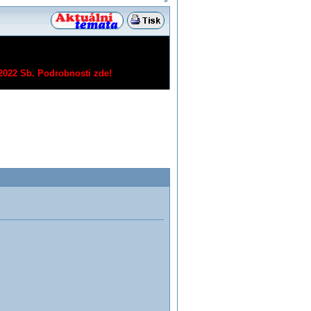
»
/2022 Sb.
Podrobnosti zde!