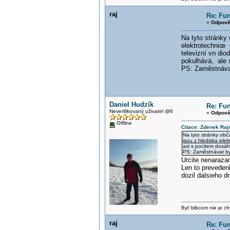
raj
Re: Fun
«
Odpově
Na tyto stránky
elektrotechnic
e 
televizní vn dio
pokulhává, ale s
PS: Zaměstnávat
Daniel Hudzík
Re: Fun
Neverifikovaný uživatel @6
«
Odpově
Offline
Citace: Zdenek Raj
Na tyto stránky obč
jsou z hlediska elek
asi s pocitem dosáh
PS: Zaměstnávat by
Urcite nenaraza
Len to preveden
dozil dalsieho d
Byť blbcom nie je ch
raj
Re: Fun