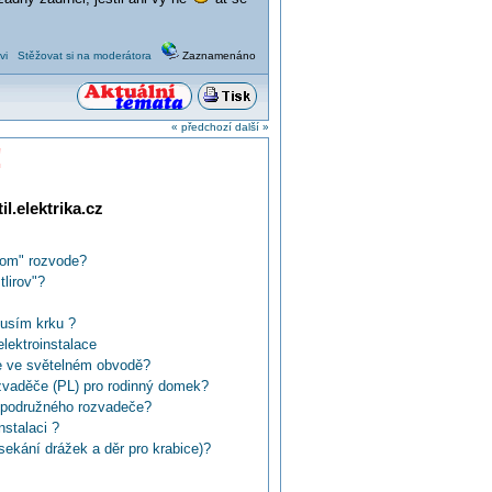
vi
Stěžovat si na moderátora
Zaznamenáno
« předchozí
další »
!
l.elektrika.cz
nom" rozvode?
tlirov"?
husím krku ?
ektroinstalace
e ve světelném obvodě?
ozvaděče (PL) pro rodinný domek?
í podružného rozvadeče?
nstalaci ?
 (sekání drážek a děr pro krabice)?
z Brna pro kutila, který nechce