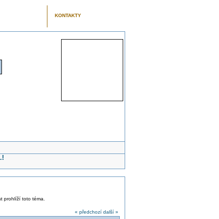
KONTAKTY
.!
t prohlíží toto téma.
« předchozí
další »