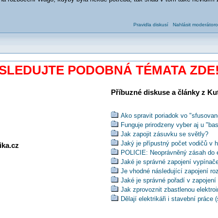
Pravidla diskusí
Nahlásit moderátoro
SLEDUJTE PODOBNÁ TÉMATA ZDE
Příbuzné diskuse a články z Kuti
Ako spravit poriadok vo "sfusova
Funguje prirodzeny vyber aj u "bas
Jak zapojit zásuvku se světly?
Jaký je přípustný počet vodičů v 
ika.cz
POLICIE: Neoprávněný zásah do el
Jaké je správné zapojení vypínač
Je vhodné následující zapojení r
Jaké je správné pořadí v zapojen
Jak zprovoznit zbastlenou elektroi
Dělají elektrikáři i stavební práce
Najde se vstřícný revizní technik 
elektrikáře?