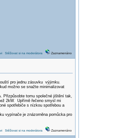
vi
Stěžovat si na moderátora
Zaznamenáno
pouští pro jednu zásuvku výjimku.
pokud možno se snažte minimalizovat
 Přizpůsobte tomu společné jištění tak,
 než 2kW. Upřímě řečeno smysl mi
né spotřebiče s nízkou spotřebou a
ojku vypínače je znázorněna pomůcka pro
vi
Stěžovat si na moderátora
Zaznamenáno