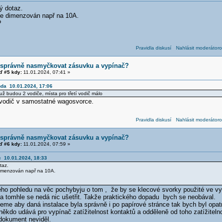
ý dotaz.
e dimenzován např na 10A.
?
Pravidla diskusí
Nahlásit moderátoro
 správně nasmyčkovat zásuvku a vypínač?
 #5 kdy:
11.01.2024, 07:41 »
nda 10.01.2024, 17:06
už budou 2 vodiče, místa pro třetí vodič málo
 vodič v samostatné wagosvorce.
Pravidla diskusí
Nahlásit moderátoro
 správně nasmyčkovat zásuvku a vypínač?
 #6 kdy:
11.01.2024, 07:59 »
c 10.01.2024, 18:33
taz.
imenzován např na 10A.
kého pohledu na věc pochybyju o tom , že by se klecové svorky použité ve vy
 Na tomhle se nedá nic ušetřit. Takže praktického dopadu bych se neobával.
me aby daná instalace byla správně i po papírové stránce tak bych byl opatrn
někdo udává pro vypínač zatížitelnost kontaktů a odděleně od toho zatížitelno
dokument neviděl.