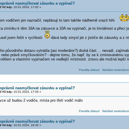
 správně nasmyčkovat zásuvku a vypínač?
 #2 kdy:
10.01.2024, 17:02 »
em vodičem jen naznačil, neplánuji to tam takhle nádherně vrazit hihi
 zmínku k těm 16A na zásuvce a 10A na vypínači, je to triviálnost a přeci j
sel jsem řešit v rychlosti
dává tedy smysl jet z jističe do zásuvky a z
o původního dotazu vytratila (asi moderátor?) druhá část ... nevadí, zajímalo m
nebo právě smyčkováním? - dejme tomu, že např. by se k zminovanému vypí
větlem a vlastním vypínačem ve vedlejší místnosti. znovu ale možná lepší 
Pravidla diskusí
Nahlásit moderátoro
 správně nasmyčkovat zásuvku a vypínač?
 #3 kdy:
10.01.2024, 17:06 »
ce už budou 2 vodiče, místa pro třetí vodič málo
Pravidla diskusí
Nahlásit moderátoro
 správně nasmyčkovat zásuvku a vypínač?
 #4 kdy:
10.01.2024, 18:33 »