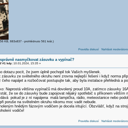
56 KB, 683x837 - prohlédnuto 561 krát.)
Pravidla diskusí
Nahlásit moderátoro
 správně nasmyčkovat zásuvku a vypínač?
 #1 kdy:
10.01.2024, 15:35 »
dotazu pocit, že jsem úplně pochopil tok Vašich myšlenek.
 zásuvku ze světelného okruhu není zrovna nejlepší řešení i když norma při
z čeho napájet a rozbočovat postupujte tak, aby byla instalace přehledná a 
sko: Naprostá většina vypínačů má dovolený proud 10A, zatímco zásuvky 16A.
stát, že se do zásuvky bude zapojovat nějaký spotřebič s příkonem větším
dává pokud je z ní napájena malá lampička, rádio, meteostanice nebo podob
 při poruše na světelném okruhu nikomu moc vadit nebude.
holeným hnědým fázovým vodičem je docela iritující. Obzvlášť, když na str
oholení vodiče!
Pravidla diskusí
Nahlásit moderátoro