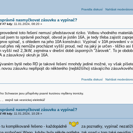
Pravidla diskusí
Nahlásit moderátoro
 správně nasmyčkovat zásuvku a vypínač?
 #7 kdy:
11.01.2024, 08:20 »
provedené toto řešení nemusí představovat riziko. Volbou vhodného materiá
d jsem to správně pochopil, obvod je jistěn 16A, je tedy třeba zajistit zapo
eprve spínač, s ohledem na jeho 10A konstrukci. Vypínač v 10A provedení v o
d přes něj nemůže procházet vyšší proud, než na jaký je určen - těžko asi b
on vyšší než 2,3kW, zejména v dnešní době úsporných "žárovek". To je obdobn
A a zásuvkový okruh je 16A.
ývaném bytě nebo RD je takové řešení mnohdy jediné možné, vy však píšete 
 novou zásuvku nepřipojit do některého (nejbližšího) stávajícího zásuvkovéh
Pravidla diskusí
Nahlásit moderátoro
iřího Schwarze jsou příspěvky psané kurzivou myšleny ironicky.
.. , stejně tak vesnickej elektrikář
 správně nasmyčkovat zásuvku a vypínač?
 #8 kdy:
11.01.2024, 10:28 »
o tu komplikovaně řešeno - každopádně
za poznatky, vypínač nezatíž
na rozbočení Wago, kdyby byla někde potřeba, tak snad v tom také nevidím žá