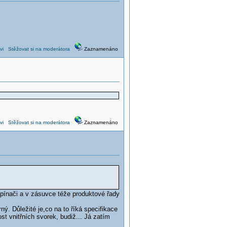
vi
Stěžovat si na moderátora
Zaznamenáno
vi
Stěžovat si na moderátora
Zaznamenáno
pínači a v zásuvce téže produktové řady
ý. Důležité je,co na to říká specifikace
st vnitřních svorek, budiž... Já zatím