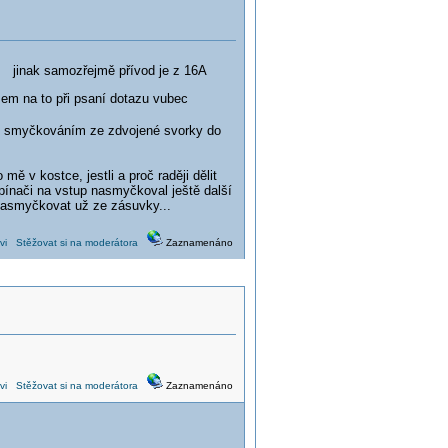
jinak samozřejmě přívod je z 16A
sem na to při psaní dotazu vubec
 ní smyčkováním ze zdvojené svorky do
ě v kostce, jestli a proč raději dělit
nači na vstup nasmyčkoval ještě další
nasmyčkovat už ze zásuvky...
vi
Stěžovat si na moderátora
Zaznamenáno
vi
Stěžovat si na moderátora
Zaznamenáno