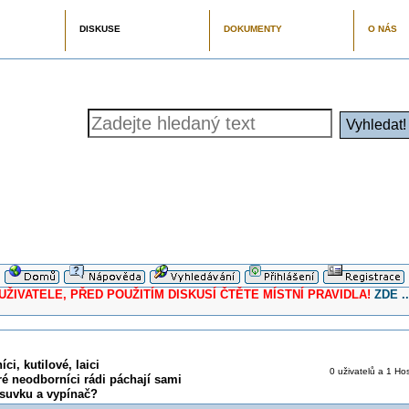
DISKUSE
DOKUMENTY
O NÁS
ELE, PŘED POUŽITÍM DISKUSÍ ČTĚTE MÍSTNÍ PRAVIDLA!
ZDE ..
ci, kutilové, laici
0 uživatelů a 1 Hos
ré neodborníci rádi páchají sami
suvku a vypínač?