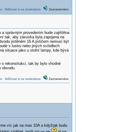
vi
Stěžovat si na moderátora
Zaznamenáno
lu a správným provedením bude zajištěna
jení tak, aby zásuvka byla zapojena na
bvodu jistěném 16 A jističem nemusí být
ude v lustru nebo jiných svítidlech
á situace jako u stolní lampy, kde bývá
o rekonstrukci, tak by bylo vhodné
o obvodu.
vi
Stěžovat si na moderátora
Zaznamenáno
íme víc jak na max 10A a kdyžtak budu
dný zádrhel, jestli ani vy ne
at se