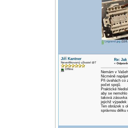
Legrand.jpg
(116.
Jiří Kantner
Re: Jak
Neverifikovaný uživatel @7
«
Odpověď
Offline
Nemám v Vašeho 
Nicméně napájet
Při úvahách co 
počet spojů.
Praktické hledi
aby se nemohlo 
taková zásuvka 
jejichž výpadek
Ten obrázek s o
správnou délku 