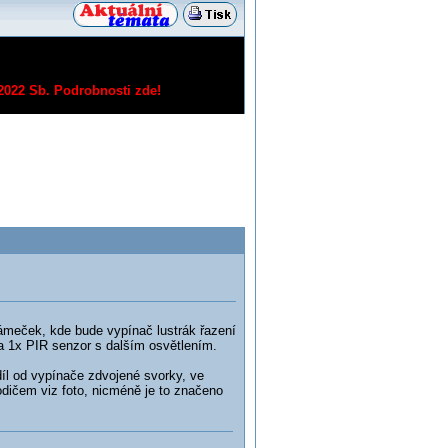
/2022 Sb.
Podrobnosti zde!
rámeček, kde bude vypínač lustrák řazení
a 1x PIR senzor s dalším osvětlením.
l od vypínače zdvojené svorky, ve
odičem viz foto, nicméně je to značeno