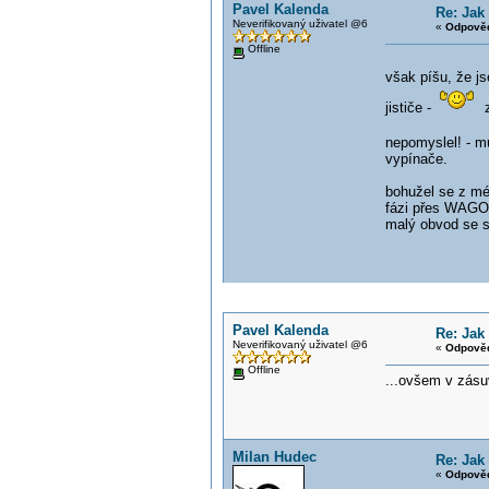
Pavel Kalenda
Re: Jak
Neverifikovaný uživatel @6
«
Odpověď
Offline
však píšu, že js
jističe -
za
nepomyslel! - mu
vypínače.
bohužel se z méh
fázi přes WAGO 
malý obvod se s
Pavel Kalenda
Re: Jak
Neverifikovaný uživatel @6
«
Odpověď
Offline
...ovšem v zásuv
Milan Hudec
Re: Jak
«
Odpověď