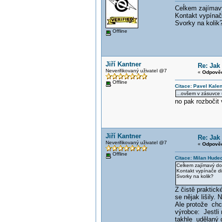
Ceĺkem zajímav
Kontakt vypínač
Svorky na kolik
Offline
Jiří Kantner
Re: Jak
Neverifikovaný uživatel @7
«
Odpověď
Offline
Citace: Pavel Kale
...ovšem v zásuvce 
no pak rozbočit
Jiří Kantner
Re: Jak
Neverifikovaný uživatel @7
«
Odpověď
Offline
Citace: Milan Hude
Ceĺkem zajímavý do
Kontakt vypínače d
Svorky na kolik?
Z čistě praktic
se nějak lišily.
Ale protože chce
výrobce: Jestli 
takhle udělaný 