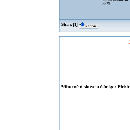
daří!
Stran:
[
1
]
Příbuzné diskuse a články z Elektr