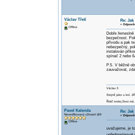
Václav Třetí
Re: Jak
«
Odpověď
Offline
Dobře řemeslně 
bezpečnost. Poku
přívodu a pak t
nebezpečný, poku
instalován přík
spínač 2 nebo 6
P.S. V běžně ob
zauvažovat, zda
Václav 3
Stejně jako u kol. J
Řidič tvrdej život má.
Pavel Kalenda
Re: Jak
Neverifikovaný uživatel @6
«
Odpověď
Offline
uvažujeme, je t
upřednostnovat 