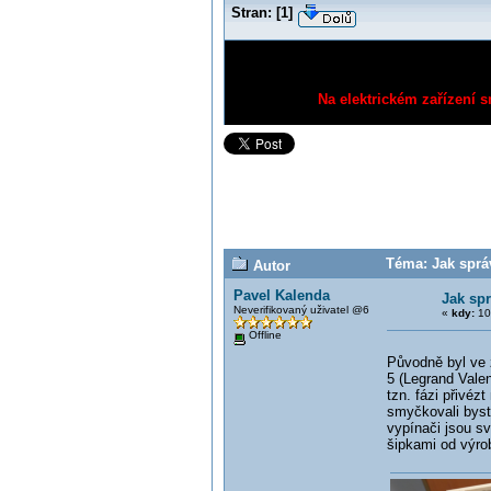
Stran:
[
1
]
Na elektrickém zařízení s
Téma: Jak sprá
Autor
Pavel Kalenda
Jak sp
Neverifikovaný uživatel @6
«
kdy:
10
Offline
Původně byl ve z
5 (Legrand Vale
tzn. fázi přivé
smyčkovali byst
vypínači jsou s
šipkami od výro