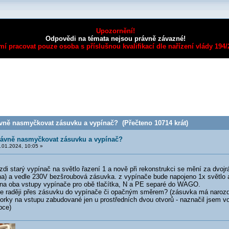
Upozornění!
Odpovědi na témata nejsou právně závazné!
mí pracovat pouze osoba s příslušnou kvalifikací dle nařízení vlády 194
vně nasmyčkovat zásuvku a vypínač? (Přečteno 10714 krát)
rávně nasmyčkovat zásuvku a vypínač?
.01.2024, 10:05 »
di starý vypínač na světlo řazení 1 a nově při rekonstrukci se mění za dvoj
na) a vedle 230V bezšroubová zásuvka. z vypínače bude napojeno 1x světlo 
zt na oba vstupy vypínače pro obě tlačítka, N a PE separé do WAGO.
e raději přes zásuvku do vypínače či opačným směrem? (zásuvka má narozdí
vorky na vstupu zabudované jen u prostředních dvou otvorů - naznačil jsem v
bce)