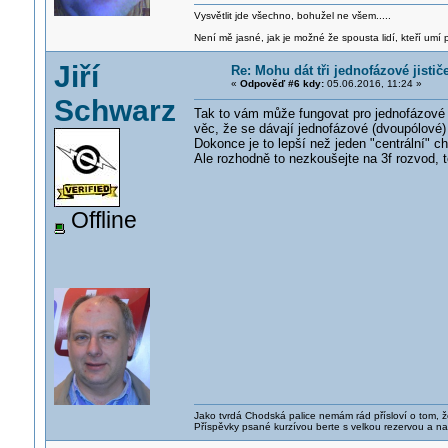
Vysvětlit jde všechno, bohužel ne všem.....
Není mě jasné, jak je možné že spousta lidí, kteří umí p
Jiří
Re: Mohu dát tři jednofázové jistič
«
Odpověď #6 kdy:
05.06.2016, 11:24 »
Schwarz
Tak to vám může fungovat pro jednofázové o
věc, že se dávají jednofázové (dvoupólové)
Dokonce je to lepší než jeden "centrální" ch
Ale rozhodně to nezkoušejte na 3f rozvod, t
Offline
Jako tvrdá Chodská palice nemám rád přísloví o tom, ž
Příspěvky psané kurzívou berte s velkou rezervou a na