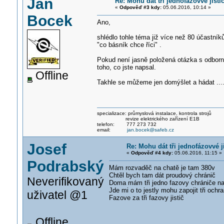
Jan
Re: Mohu dát tři jednofázovvé jistič
«
Odpověď #3 kdy:
05.06.2016, 10:14 »
Bocek
Ano,
shlédlo tohle téma již více než 80 účastníků
"co básník chce říci" .
Pokud není jasně položená otázka s odborn
toho, co jste napsal.
Offline
Takhle se můžeme jen domýšlet a hádat ....
specializace: průmyslová instalace, kontrola strojů
revize elektrického zařízení E1B
telefon: 777 273 732
email:
jan.bocek@safeb.cz
Josef
Re: Mohu dát tři jednofázovvé ji
«
Odpověď #4 kdy:
05.06.2016, 11:15 »
Podrabský
Mám rozvaděč na chatě je tam 380v
Chtěl bych tam dát proudový chránič
Neverifikovaný
Doma mám tři jedno fazovy chrániče na
Jde mi o to jestly mohu zapojit tři ochr
uživatel @1
Fazove za tři fazovy jistič
Offline