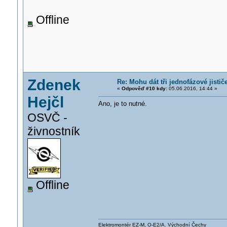
Offline
Zdenek
Re: Mohu dát tři jednofázové jistič
«
Odpověď #10 kdy:
05.06.2016, 14:44 »
Hejčl
Ano, je to nutné.
OSVČ -
živnostník
Offline
Elektromontér EZ-M, O-E2/A. Východní Čechy