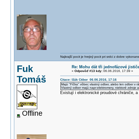
Najkrajší pocit je hrejivý pocit pri srdci z dobre vykonan
Fuk
Re: Mohu dát tři jednofázové jistič
«
Odpověď #13 kdy:
06.06.2016, 17:39 »
Tomáš
Citace: Ižák Ctibor 06.06.2016, 17:16
Majú "Fíčka" vôbec vlastný odber, alebo len odber v r
Vlastný odber majú napr:elektromery, niektoré zdroje 
Existují i elektronické proudové chrániče, a 
Offline