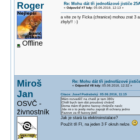
Roger
Re: Mohu dát tři jednofázové jističe 25A
«
Odpověď #7 kdy:
05.06.2016, 12:13 »
a vite ze ty Ficka (chranice) mohou zrat 
zbyly!! :-)
Offline
Miroš
Re: Mohu dát tři jednofázové jistič
«
Odpověď #8 kdy:
05.06.2016, 12:32 »
Jan
Citace: Josef Podrabský 05.06.2016, 11:15
Mám rozvaděč na chatě je tam 380v
OSVČ -
Chtěl bych tam dát proudový chránič
Doma mám tři jedno fazovy chrániče navíc
Jde mi o to jestly mohu zapojit tři ochrany jedno
živnostník
Fazove za tři fazovy jistič
Jak je stará ta elektroinstala
ce?
Použít tři FI, na jeden 3 F okruh nelze.