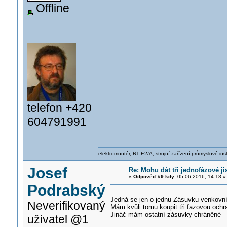
Offline
telefon +420
604791991
elektromontér, RT E2/A, strojní zařízení,průmyslové ins
Josef
Re: Mohu dát tři jednofázové jis
«
Odpověď #9 kdy:
05.06.2016, 14:18 »
Podrabský
Jedná se jen o jednu Zásuvku venkovn
Neverifikovaný
Mám kvůli tomu koupit tři fazovou oc
Jináč mám ostatní zásuvky chráněné
uživatel @1