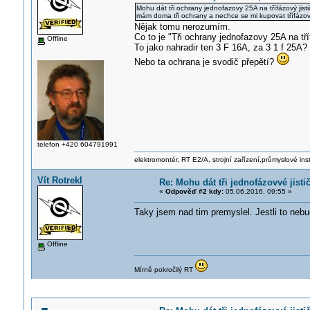
Mohu dát tři ochrany jednofazovy 25A na třífázový jist
mám doma tři ochrany a nechce se mi kupovat třífázo
Nějak tomu nerozumím.
Co to je "Tři ochrany jednofazovy 25A na tří
Offline
To jako nahradir ten 3 F 16A, za 3 1 f 25A?
Nebo ta ochrana je svodič přepětí?
telefon +420 604791991
elektromontér, RT E2/A, strojní zařízení,průmyslové ins
Vít Rotrekl
Re: Mohu dát tři jednofázovvé jistič
«
Odpověď #2 kdy:
05.06.2016, 09:55 »
Taky jsem nad tim premyslel. Jestli to nebu
Offline
Mírně pokročilý RT