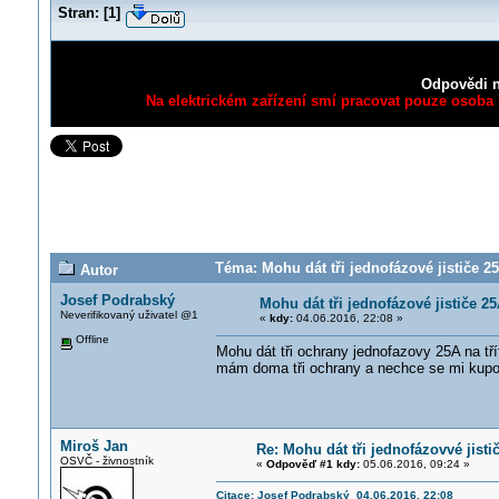
Stran:
[
1
]
Odpovědi n
Na elektrickém zařízení smí pracovat pouze osoba s
Téma: Mohu dát tři jednofázové jističe 25
Autor
Josef Podrabský
Mohu dát tři jednofázové jističe 25
Neverifikovaný uživatel @1
«
kdy:
04.06.2016, 22:08 »
Offline
Mohu dát tři ochrany jednofazovy 25A na tří
mám doma tři ochrany a nechce se mi kupo
Miroš Jan
Re: Mohu dát tři jednofázovvé jistič
OSVČ - živnostník
«
Odpověď #1 kdy:
05.06.2016, 09:24 »
Citace: Josef Podrabský 04.06.2016, 22:08