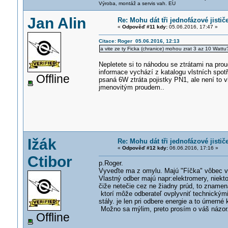
Výroba, montáž a servis vah. EU
Jan Alin
Re: Mohu dát tři jednofázové jistič
«
Odpověď #11 kdy:
05.06.2016, 17:47 »
Citace: Roger 05.06.2016, 12:13
a vite ze ty Ficka (chranice) mohou zrat 3 az 10 Watt
Nepletete si to náhodou se ztrátami na pr
informace vychází z katalogu vlstních spot
Offline
psaná 6W ztráta pojistky PN1, ale není to vl
jmenovitým proudem..
Ižák
Re: Mohu dát tři jednofázové jistič
«
Odpověď #12 kdy:
06.06.2016, 17:16 »
Ctibor
p.Roger.
Vyveďte ma z omylu. Majú "Fíčka" vôbec vl
Vlastný odber majú napr:elektromery, niekto
čiže netečie cez ne žiadny prúd, to znamená,
ktorí môže odberateľ ovplyvniť technickým
stály. je len pri odbere energie a to úmerné
Možno sa mýlim, preto prosím o váš názor
Offline