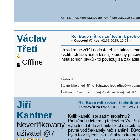
RT -EZ - elektroinstala
ce domovní, specializace na zdra
Václav
Re: Bude mít revizní technik prob
«
Odpověď #3 kdy:
02.07.2025, 10:52 »
Třetí
Já vidím největší nedostatek instalace licn
kvalitních lisovacích kleští, zkušený prac
instalačních prvků - to považuji za základní
Offline
Václav 3
Stejně jako u kol. Jiřího Schwarze jsou příspěvky psané
Řidič tvrdej život má... , stejně tak vesnickej elektrikář
Jiří
Re: Bude mít revizní technik p
«
Odpověď #4 kdy:
02.07.2025, 12:17 »
Kantner
Kolik kabelů jste zatím protáhnul?
Problém budete mít především Vy. Prot
Neverifikovaný
výhodné dát do zdi několik chrániček ab
pevné vodiče/kabely než slaněné. Důvo
uživatel @7
bych to v bytech jako nějaký extra pr
dostatečnou rezervu a světelné okruhy