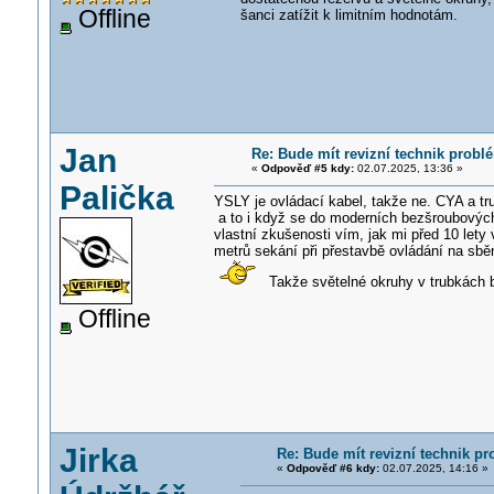
Offline
šanci zatížit k limitním hodnotám.
Jan
Re: Bude mít revizní technik prob
«
Odpověď #5 kdy:
02.07.2025, 13:36 »
Palička
YSLY je ovládací kabel, takže ne. CYA a tr
a to i když se do moderních bezšroubových p
vlastní zkušenosti vím, jak mi před 10 lety
metrů sekání při přestavbě ovládání na sbě
Takže světelné okruhy v trubkách b
Offline
Jirka
Re: Bude mít revizní technik p
«
Odpověď #6 kdy:
02.07.2025, 14:16 »