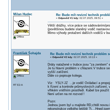
Milan Hudec
Re: Bude mít revizní technik prob
«
Odpověď #1 kdy:
02.07.2025, 09:51 »
Větší drážky, více práce se sádrováním/pro
(povětšinou budete slaněný vodič nastavova
Mimo výhody protažení dalších vodičů v bud
Offline
František Šohajda
Re: Bude mít revizní technik problém 
«
Odpověď #2 kdy:
02.07.2025, 10:13 »
Dráty natažené v trubce jsou "za zenitem" e
Je tu hlavní problém v chlazení.V trubce se
vyšší zatížení.
Dále co popisuje kolega.
Offline
Viz: YSLY-JZ ...je vodič Ovládací a propoj
RT E2-A
k řízení a kontrole průmyslových zařízení, 
vlhkém vnitřním prostředí. Kabel lze použí
Není určen na nn rozvod !
Pozn:
Jednou jsem byl u majitele RD,chtěl novou 
rekonstrukce velkého letiště ?)....Hned jse