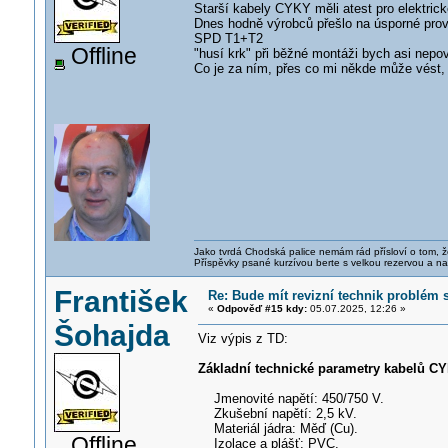
Starší kabely CYKY měli atest pro elektric
Dnes hodně výrobců přešlo na úsporné prov
SPD T1+T2
Offline
"husí krk" při běžné montáži bych asi nepov
Co je za ním, přes co mi někde může vést, 
Jako tvrdá Chodská palice nemám rád přísloví o tom, ž
Příspěvky psané kurzívou berte s velkou rezervou a na
František
Re: Bude mít revizní technik problém
«
Odpověď #15 kdy:
05.07.2025, 12:26 »
Šohajda
Viz výpis z TD:
Základní technické parametry kabelů CY
Jmenovité napětí: 450/750 V.
Zkušební napětí: 2,5 kV.
Materiál jádra: Měď (Cu).
Offline
Izolace a plášť: PVC.