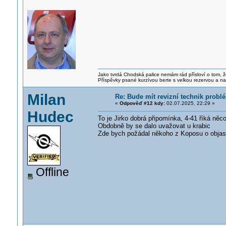
Jako tvrdá Chodská palice nemám rád přísloví o tom, ž
Příspěvky psané kurzívou berte s velkou rezervou a na
Milan
Re: Bude mít revizní technik prob
«
Odpověď #12 kdy:
02.07.2025, 22:29 »
Hudec
To je Jirko dobrá připomínka, 4-41 říká něco
Obdobně by se dalo uvažovat u krabic
Zde bych požádal někoho z Koposu o objas
Offline