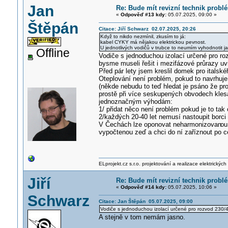
Jan
Re: Bude mít revizní technik prob
«
Odpověď #13 kdy:
05.07.2025, 09:00 »
Štěpán
Citace: Jiří Schwarz 02.07.2025, 20:26
Když to nikdo nezmínil, zkusím to já:
kabel CYKY má nějakou elektrickou pevnost.
U jednotlivých vodičů v trubce to neumím vyhodnotit j
Offline
Vodiče s jednoduchou izolací určené pro ro
bysme museli řešit i mezifázové průrazy uvn
Před pár lety jsem kreslil domek pro italsk
Oteplování není problém, pokud to navrhuj
(někde nebudu to teď hledat je psáno že pr
prostě při více seskupených obvodech klesá
jednoznačným výhodám:
1/ přidat něco není problém pokud je to ta
2/každých 20-40 let nemusí nastoupit borci
V Čechách lze oponovat neharmonizovan
ou
vypočtenou zeď a chci do ní zaříznout po cel
ELprojekt.cz s.r.o. projektování a realizace elektrických
Jiří
Re: Bude mít revizní technik prob
«
Odpověď #14 kdy:
05.07.2025, 10:06 »
Schwarz
Citace: Jan Štěpán 05.07.2025, 09:00
Vodiče s jednoduchou izolací určené pro rozvod 230/4
A stejně v tom nemám jasno.