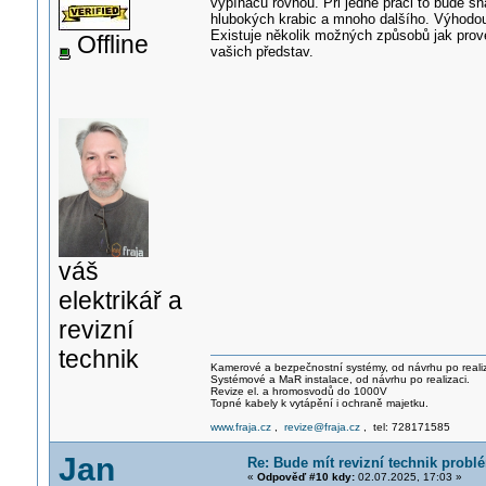
vypínačů rovnou. Při jedné práci to bude s
hlubokých krabic a mnoho dalšího. Výhodou
Existuje několik možných způsobů jak prové
Offline
vašich představ.
váš
elektrikář a
revizní
technik
Kamerové a bezpečnostní systémy, od návrhu po realiz
Systémové a MaR instalace, od návrhu po realizaci.
Revize el. a hromosvodů do 1000V
Topné kabely k vytápění i ochraně majetku.
www.fraja.cz
,
revize@fraja.cz
, tel: 728171585
Jan
Re: Bude mít revizní technik prob
«
Odpověď #10 kdy:
02.07.2025, 17:03 »