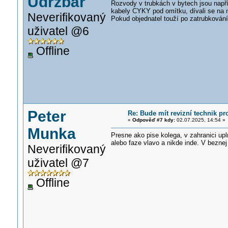
Údržbář
Rozvody v trubkách v bytech jsou napří
kabely CYKY pod omítku, dívali se na ní
Neverifikovaný
Pokud objednatel touží po zatrubkován
uživatel @6
Offline
Peter
Re: Bude mít revizní technik p
«
Odpověď #7 kdy:
02.07.2025, 14:54 »
Munka
Presne ako pise kolega, v zahranici u
alebo faze vlavo a nikde inde. V beznej
Neverifikovaný
uživatel @7
Offline