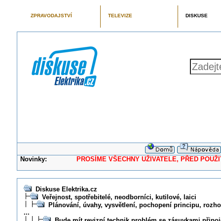
ZPRAVODAJSTVÍ
TELEVIZE
DISKUSE
Novinky:
PROSÍME VŠECHNY UŽIVATELE, PŘED POUŽITÍM 
Diskuse Elektrika.cz
Veřejnost, spotřebitelé, neodborníci, kutilové, laici
Plánování, úvahy, vysvětlení, pochopení principu, rozhod
...
Bude mít revizní technik problém se zásuvkami připo