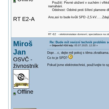
Použití: Pevné uložení v suchém i vlhkém
namáhání.
Odolnost: Odolné proti šíření plamene d
Ano,asi to bude kvůli SPD -2,5 kV......Zda
RT E2-A
RT -EZ - elektroinstala
ce domovní, specializace na zdra
Miroš
Re: Bude mít revizní technik problém 
«
Odpověď #16 kdy:
05.07.2025, 12:30 »
Jan
Dopr....c, dejte mě pokoj s těma zkratkama
Co to je SPD?
OSVČ -
živnostník
Pokud jsme elektrotechnic
i, používejte to 
Offline