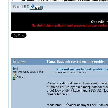
Stran:
[
1
]
2
Odpovědi n
Na elektrickém zařízení smí pracovat pouze osoba s
Téma: Bude mít revizní technik problém 
Autor
feri
Bude mít revizní technik problém 
Neverifikovaný uživatel @2
«
kdy:
02.07.2025, 06:18 »
Offline
Plánuji stavbu rodinného domu a řeším elekt
přímo do zdi. Já bych ale raději natahal h
vícežilový ohebný kabel typu YSLY-JZ. Neo
revizní technik?
Moderátor: - Původní nesmysl zněl: "Stavba