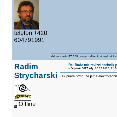
telefon +420
604791991
elektromontér, RT E2/A, strojní zařízení,průmyslové ins
Radim
Re: Bude mít revizní technik
«
Odpověď #17 kdy:
05.07.2025, 12:3
Strycharski
Tak právě proto, že jsme elektrotechn
Offline