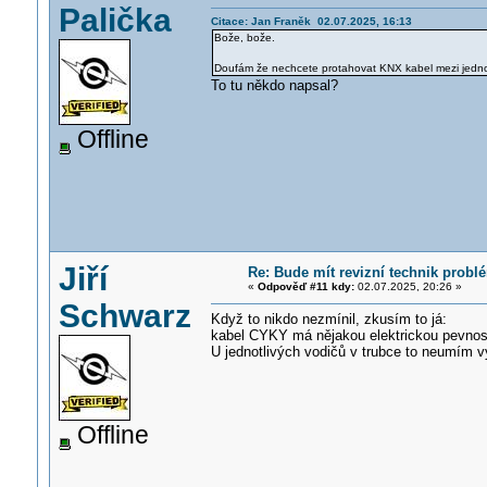
Palička
Citace: Jan Franěk 02.07.2025, 16:13
Bože, bože.
Doufám že nechcete protahovat KNX kabel mezi jedno
To tu někdo napsal?
Offline
Jiří
Re: Bude mít revizní technik prob
«
Odpověď #11 kdy:
02.07.2025, 20:26 »
Schwarz
Když to nikdo nezmínil, zkusím to já:
kabel CYKY má nějakou elektrickou pevnos
U jednotlivých vodičů v trubce to neumím v
Offline