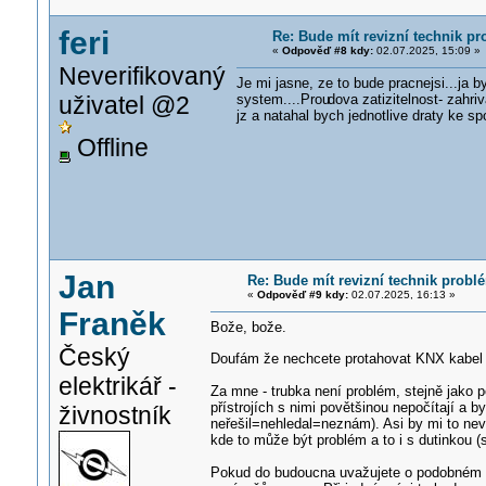
feri
Re: Bude mít revizní technik p
«
Odpověď #8 kdy:
02.07.2025, 15:09 »
Neverifikovaný
Je mi jasne, ze to bude pracnejsi...ja 
uživatel @2
system....Prou
dova zatizitelnost- zahr
jz a natahal bych jednotlive draty ke 
Offline
Jan
Re: Bude mít revizní technik prob
«
Odpověď #9 kdy:
02.07.2025, 16:13 »
Franěk
Bože, bože.
Český
Doufám že nechcete protahovat KNX kabel 
elektrikář -
Za mne - trubka není problém, stejně jako 
přístrojích s nimi povětšinou nepočítají a 
živnostník
neřešil=nehledal=neznám). Asi by mi to ne
kde to může být problém a to i s dutinkou (s
Pokud do budoucna uvažujete o podobném ře