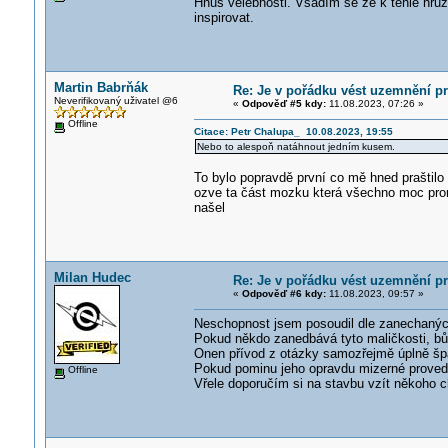
Hnus velebnosti. Vsadím se že k téhle hrůz
inspirovat.
Martin Babrňák
Re: Je v pořádku vést uzemnění p
Neverifikovaný uživatel @6
«
Odpověď #5 kdy:
11.08.2023, 07:26 »
Offline
Citace: Petr Chalupa_ 10.08.2023, 19:55
Nebo to alespoň natáhnout jedním kusem.
To bylo popravdě první co mě hned praštilo
ozve ta část mozku která všechno moc prome
našel
Milan Hudec
Re: Je v pořádku vést uzemnění p
«
Odpověď #6 kdy:
11.08.2023, 09:57 »
Neschopnost jsem posoudil dle zanechaných 
Pokud někdo zanedbává tyto maličkosti, bůhv
Onen přívod z otázky samozřejmě úplně šp
Pokud pominu jeho opravdu mizerné proveden
Offline
Vřele doporučím si na stavbu vzít někoho c