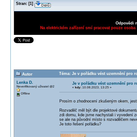
Stran:
[
1
]
Odpovědi n
Na elektrickém zařízení smí pracovat pouze osoba s
Téma: Je v pořádku vést uzemnění pro r
Autor
Lenka D.
Je v pořádku vést uzemnění pro 
Neverifikovaný uživatel @2
«
kdy:
10.08.2023, 13:25 »
Offline
Prosím o zhodnocení zkušeným okem, jestli
Rozvaděč měl být dle projektové dokument
zdi domu, kde jsme nachystali i vyvedení z
se ale na původní místo s rozvaděčem neveš
Je toto řešení pořádku?