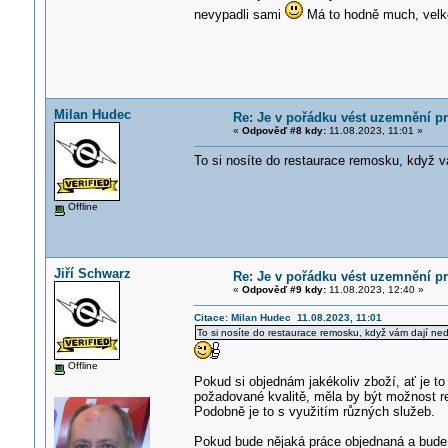
nevypadli sami
Má to hodně much, velko
Milan Hudec
Re: Je v pořádku vést uzemnění p
«
Odpověď #8 kdy:
11.08.2023, 11:01 »
To si nosíte do restaurace remosku, když
Offline
Jiří Schwarz
Re: Je v pořádku vést uzemnění p
«
Odpověď #9 kdy:
11.08.2023, 12:40 »
Citace: Milan Hudec 11.08.2023, 11:01
To si nosíte do restaurace remosku, když vám dají 
Offline
Pokud si objednám jakékoliv zboží, ať je to
požadované kvalitě, měla by být možnost re
Podobně je to s využitím různých služeb.
Pokud bude nějaká práce objednaná a bude n