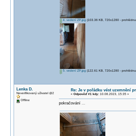
4. vedení ZP.jpg
(103.36 KB, 720x1280 - prohlédnut
5. vedení ZP.jpg
(122.61 KB, 720x1280 - prohlédnut
Lenka D.
Re: Je v pořádku vést uzemnění p
Neverifikovaný uživatel @2
«
Odpověď #1 kdy:
10.08.2023, 15:35 »
Offline
pokračování ...