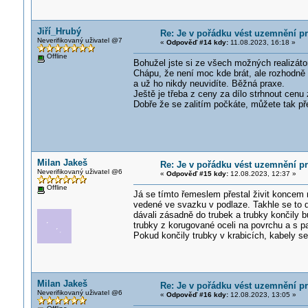
Jiří_Hrubý
Re: Je v pořádku vést uzemnění p
Neverifikovaný uživatel @7
«
Odpověď #14 kdy:
11.08.2023, 16:18 »
Offline
Bohužel jste si ze všech možných realizátor
Chápu, že není moc kde brát, ale rozhodně 
a už ho nikdy neuvidíte. Běžná praxe.
Ještě je třeba z ceny za dílo strhnout cenu
Dobře že se zalitím počkáte, můžete tak 
Milan Jakeš
Re: Je v pořádku vést uzemnění p
Neverifikovaný uživatel @6
«
Odpověď #15 kdy:
12.08.2023, 12:37 »
Offline
Já se tímto řemeslem přestal živit koncem 
vedené ve svazku v podlaze. Takhle se to 
dávali zásadně do trubek a trubky končily b
trubky z korugované oceli na povrchu a s pa
Pokud končily trubky v krabicích, kabely se
Milan Jakeš
Re: Je v pořádku vést uzemnění p
Neverifikovaný uživatel @6
«
Odpověď #16 kdy:
12.08.2023, 13:05 »