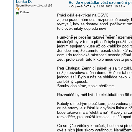
Lenka D.
Re: Je v pořádku vést uzemnění p
Neverifikovaný uživatel @2
«
Odpověď #7 kdy:
11.08.2023, 10:39 »
Offline
Práci dělá elektrikář na OSVČ.
Z jeho práce mám dost rozporuplné pocity, 
vymyslí, kdy se dostaví apod. pečlivost ro
to člověk nikdy dopředu neví.
Funkčně je prosím takové řešení uzemně
ideálnější by v tomto případě bylo použití 
jedním spojem v kuse až do krabičky pod r
Jen doplním, že zemnící pásek elektrikář n
domu do technické místnosti nevede přímá r
zeď, proto zvolil tuto krkolomnou cestu po o
Petr Chalupa: Zemnící pásek je zalit v zákl
než je obvodová stěna domu. Řešení táhnou
jednodušší. Bylo u nás na obhlídce několik e
asi běžný způsob.
Šrouby doplníme, spoje přetřeme.
Rozvaděč by měl být dle elektrikáře na 96 mo
Kabely s modrým proužkem, jsou vedená pro
druhé strany je z části kuchyňská linka a p
bude taková malá "elektrárna". Kabely si zas
rozvaděče, pro snažší instalaci jističů apod
Co se týče většiny krabiček, budem si před
dvě z nich jdou skoro vytáhnout. Nemůžeme t