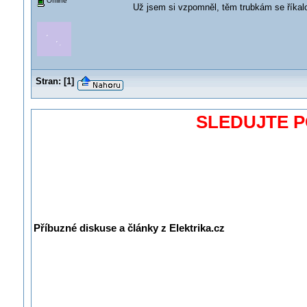
Offline
Už jsem si vzpomněl, těm trubkám se říkal
Stran:
[
1
]
SLEDUJTE 
Příbuzné diskuse a články z Elektrika.cz