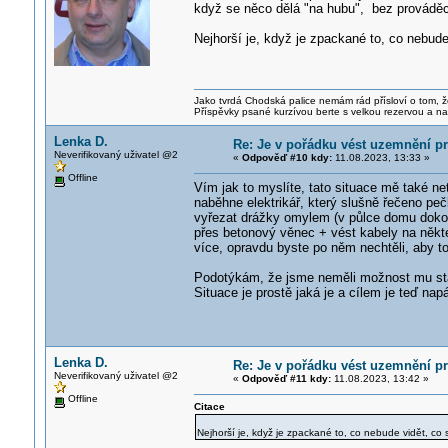
když se něco dělá "na hubu", bez prováděcí
Nejhorší je, když je zpackané to, co nebud
Jako tvrdá Chodská palice nemám rád přísloví o tom, ž
Příspěvky psané kurzívou berte s velkou rezervou a na
Lenka D.
Re: Je v pořádku vést uzemnění p
Neverifikovaný uživatel @2
«
Odpověď #10 kdy:
11.08.2023, 13:33 »
Offline
Vím jak to myslíte, tato situace mě také ne
naběhne elektrikář, který slušně řečeno pe
vyřezat drážky omylem (v půlce domu dokon
přes betonový věnec + vést kabely na někte
více, opravdu byste po něm nechtěli, aby to
Podotýkám, že jsme neměli možnost mu stát
Situace je prostě jaká je a cílem je teď na
Lenka D.
Re: Je v pořádku vést uzemnění p
Neverifikovaný uživatel @2
«
Odpověď #11 kdy:
11.08.2023, 13:42 »
Offline
Citace
Nejhorší je, když je zpackané to, co nebude vidět, co