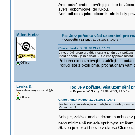
Ano, právě proto si ověřuji jestli je to vůb
svěří "odborníkovi" do rukou.
Není odborník jako odborník, ale kde ty prav
Milan Hudec
Re: Je v pořádku vést uzemnění pro r
«
Odpověď #12 kdy:
11.08.2023, 14:47 »
Citace: Lenka D. 11.08.2023, 13:42
Ano, právě proto si ověřuji jestli je to vůbec v pořádk
Není odborník jako odborník, ale kde ty pravé hledat..
Proboha nic nezalévejte a udělejte si pořád
Offline
Pokud jste z okolí brna, pročmuchám vám t
Lenka D.
Re: Je v pořádku vést uzemnění p
Neverifikovaný uživatel @2
«
Odpověď #13 kdy:
11.08.2023, 14:57 »
Offline
Citace: Milan Hudec 11.08.2023, 14:47
Proboha nic nezalévejte a udělejte si pořádný zemnění
Odkud jste?
Nebojte, zalévat nechci dokud to nebude v p
nebo minimálně navede správným směrem
Stavba je v okolí Litovle v okrese Olomouc.