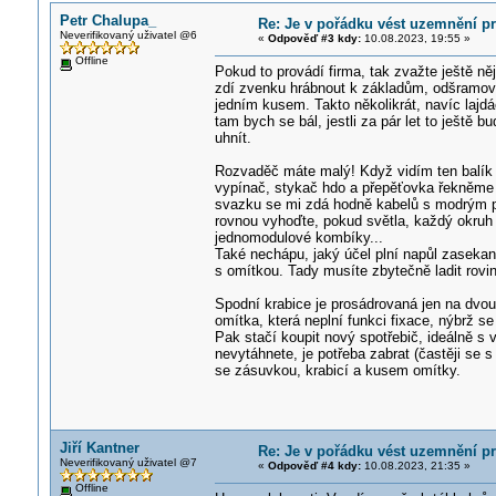
Petr Chalupa_
Re: Je v pořádku vést uzemnění p
Neverifikovaný uživatel @6
«
Odpověď #3 kdy:
10.08.2023, 19:55 »
Offline
Pokud to provádí firma, tak zvažte ještě ně
zdí zvenku hrábnout k základům, odšramova
jedním kusem. Takto několikrát, navíc lajdá
tam bych se bál, jestli za pár let to ještě 
uhnít.
Rozvaděč máte malý! Když vidím ten balík k
vypínač, stykač hdo a přepěťovka řekněme 
svazku se mi zdá hodně kabelů s modrým pr
rovnou vyhoďte, pokud světla, každý okruh 
jednomodulové kombíky...
Také nechápu, jaký účel plní napůl zasekan
s omítkou. Tady musíte zbytečně ladit rovin
Spodní krabice je prosádrovaná jen na dvou
omítka, která neplní funkci fixace, nýbrž se 
Pak stačí koupit nový spotřebič, ideálně s v
nevytáhnete, je potřeba zabrat (častěji se s n
se zásuvkou, krabicí a kusem omítky.
Jiří Kantner
Re: Je v pořádku vést uzemnění p
Neverifikovaný uživatel @7
«
Odpověď #4 kdy:
10.08.2023, 21:35 »
Offline