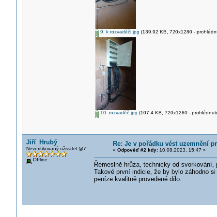
9. k rozvaděči.jpg
(139.92 KB, 720x1280 - prohlédnu
10. rozvaděč.jpg
(107.4 KB, 720x1280 - prohlédnuto
Jiří_Hrubý
Re: Je v pořádku vést uzemnění p
Neverifikovaný uživatel @7
«
Odpověď #2 kdy:
10.08.2023, 15:47 »
Offline
Řemeslně hrůza, technicky od svorkování, p
Takové první indicie, že by bylo záhodno s
peníze kvalitně provedené dílo.