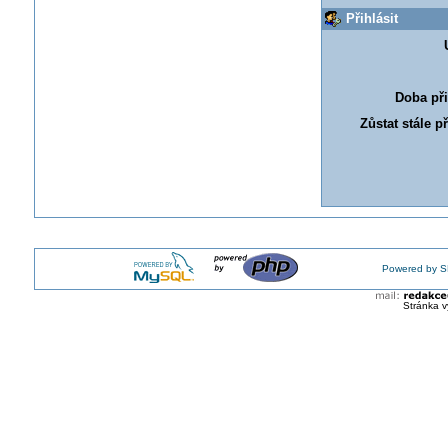
Přihlásit
Doba při
Zůstat stále p
Powered by S
Stránka v