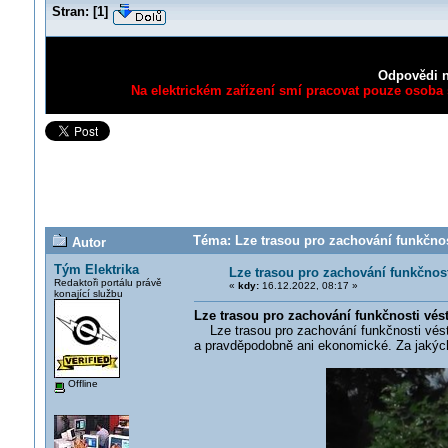
Stran:
[
1
]
Odpovědi n
Na elektrickém zařízení smí pracovat pouze osoba s
Téma: Lze trasou pro zachování funkčnost
Autor
Tým Elektrika
Lze trasou pro zachování funkčnost
Redaktoři portálu právě
«
kdy:
16.12.2022, 08:17 »
konající službu
Lze trasou pro zachování funkčnosti vést
Lze trasou pro zachování funkčnosti vést 
a pravděpodobně ani ekonomické. Za jakýc
Offline