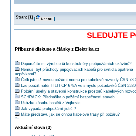
Stran:
[
1
]
SLEDUJTE 
Příbuzné diskuse a články z Elektrika.cz
Doporučíte mi výrobce či konstruktéry protipožárních uzávěrů?
Nemusí být průchody připojovacích kabelů pro svítidla opatřena
ucpávkami?
Četli jste již novou požární normu pro kabelové rozvody ČSN 73
Lze použít nátěr HILTI CP 679A ve smyslu požadavků ČSN 3320
Požární úseky a stavební konstrukce prostorů kabelových rozvod
SCHRACK: Přednáška o požární bezpečnosti staveb
Ukázka zásahu hasičů z Vojkovic
Jak vypadá protipožární jistič ?
Máte představu jak se ohnou kabelové trasy při požáru?
Novinky v protipožárních systémech KOPOS 2014
OBO: FireBox T krabice se zachováním funkčnosti
Aktuální slova (3)
Jak musí být omezeno nebezpečí šíření požáru a jeho následky?