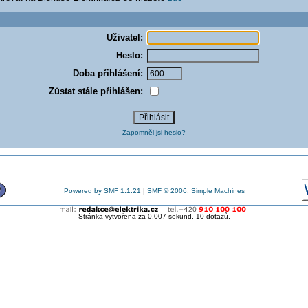
Uživatel:
Heslo:
Doba přihlášení:
Zůstat stále přihlášen:
Zapomněl jsi heslo?
Powered by SMF 1.1.21
|
SMF © 2006, Simple Machines
Stránka vytvořena za 0.007 sekund, 10 dotazů.