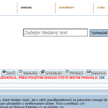
DISKUSE
DOKUMENTY
O NÁS
ELE, PŘED POUŽITÍM DISKUSÍ ČTĚTE MÍSTNÍ PRAVIDLA!
ZDE ..
 které hledáte chybí, ale s větší pravděpodobností se pokoušíte vstoupit do
ouze uživatelům s verifikovaným účtem. Více o verifikaci
zde
istrovat na Diskuse Elektrika.cz se můžete
zde