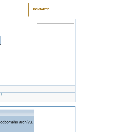
KONTAKTY
.!
 odborného archívu.