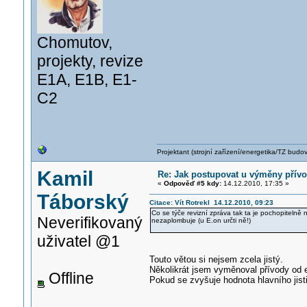
Chomutov,
projekty, revize
E1A, E1B, E1-
C2
Projektant (strojní zařízení/energetika/TZ budo
Kamil
Re: Jak postupovat u výměny přív
«
Odpověď #5 kdy:
14.12.2010, 17:35 »
Táborský
Citace: Vít Rotrekl 14.12.2010, 09:23
Co se týče revizní zpráva tak ta je pochopitelně
Neverifikovaný
nezaplombuje (u E.on určti ně!)
uživatel @1
Touto větou si nejsem zcela jistý.
Několikrát jsem vyměnoval přívody od e
Offline
Pokud se zvyšuje hodnota hlavního jist