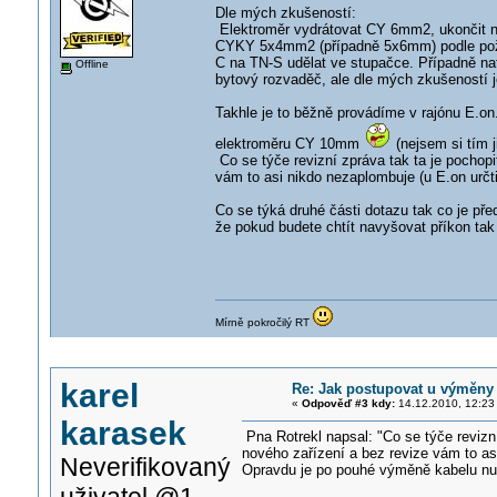
Dle mých zkušeností:
Elektroměr vydrátovat CY 6mm2, ukončit na
CYKY 5x4mm2 (případně 5x6mm) podle požad
C na TN-S udělat ve stupačce. Případně natá
Offline
bytový rozvaděč, ale dle mých zkušeností j
Takhle je to běžně provádíme v rajónu E.o
elektroměru CY 10mm
(nejsem si tím ji
Co se týče revizní zpráva tak ta je pochopi
vám to asi nikdo nezaplombuje (u E.on určti
Co se týká druhé části dotazu tak co je př
že pokud budete chtít navyšovat příkon ta
Mírně pokročilý RT
karel
Re: Jak postupovat u výměny
«
Odpověď #3 kdy:
14.12.2010, 12:23
karasek
Pna Rotrekl napsal: "Co se týče revizní
nového zařízení a bez revize vám to as
Neverifikovaný
Opravdu je po pouhé výměně kabelu nut