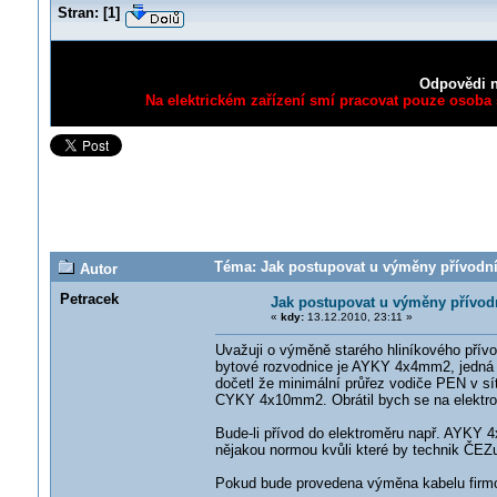
Stran:
[
1
]
Odpovědi n
Na elektrickém zařízení smí pracovat pouze osoba s
Téma: Jak postupovat u výměny přívodní
Autor
Petracek
Jak postupovat u výměny přívod
«
kdy:
13.12.2010, 23:11 »
Uvažuji o výměně starého hliníkového přív
bytové rozvodnice je AYKY 4x4mm2, jedná s
dočetl že minimální průřez vodiče PEN v s
CYKY 4x10mm2. Obrátil bych se na elektro 
Bude-li přívod do elektroměru např. AYKY
nějakou normou kvůli které by technik ČEZ
Pokud bude provedena výměna kabelu firmou