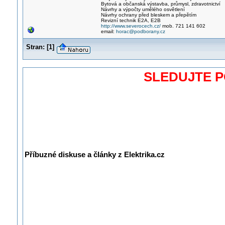
Bytová a občanská výstavba, průmysl, zdravotnictví
Návrhy a výpočty umělého osvětlení
Návrhy ochrany před bleskem a přepětím
Revizní technik E2A, E2B
http://www.severocech.cz/
mob. 721 141 602
email:
horac@podborany.cz
Stran:
[
1
]
SLEDUJTE 
Příbuzné diskuse a články z Elektrika.cz