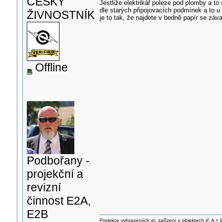
ČESKÝ
Jestliže elektrikář poleze pod plomby a to
dle starých připojovacích podmínek a to u
ŽIVNOSTNÍK
je to tak, že najdete v bedně papír se záv
Offline
Podbořany -
projekční a
revizní
činnost E2A,
E2B
Projekce vyhrazených el. zařízení v objektech tř. A + 