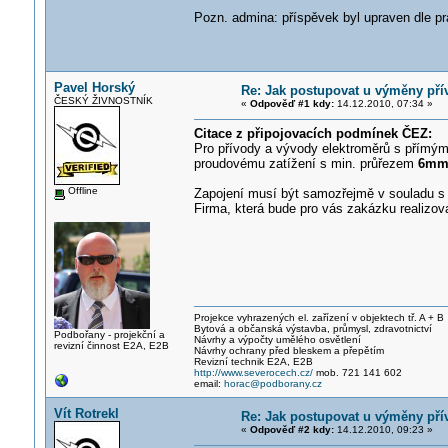
Pozn. admina: příspěvek byl upraven dle pra
Pavel Horský
Re: Jak postupovat u výměny pří
ČESKÝ ŽIVNOSTNÍK
«
Odpověď #1 kdy:
14.12.2010, 07:34 »
Citace z připojovacích podmínek ČEZ:
Pro přívody a vývody elektroměrů s přímým
proudovému zatížení s min. průřezem
6mm
Offline
Zapojení musí být samozřejmě v souladu s
Firma, která bude pro vás zakázku realizova
Projekce vyhrazených el. zařízení v objektech tř. A + B
Bytová a občanská výstavba, průmysl, zdravotnictví
Podbořany - projekční a
Návrhy a výpočty umělého osvětlení
revizní činnost E2A, E2B
Návrhy ochrany před bleskem a přepětím
Revizní technik E2A, E2B
http://www.severocech.cz/
mob. 721 141 602
email:
horac@podborany.cz
Vít Rotrekl
Re: Jak postupovat u výměny pří
«
Odpověď #2 kdy:
14.12.2010, 09:23 »