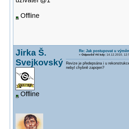
uživatel @1
Offline
Jirka Š.
Re: Jak postupovat u výměn
«
Odpověď #4 kdy:
14.12.2010, 12:
Svejkovský
Revize je předepsána i u rekonstrukc
nebyl chybně zapojen?
Offline