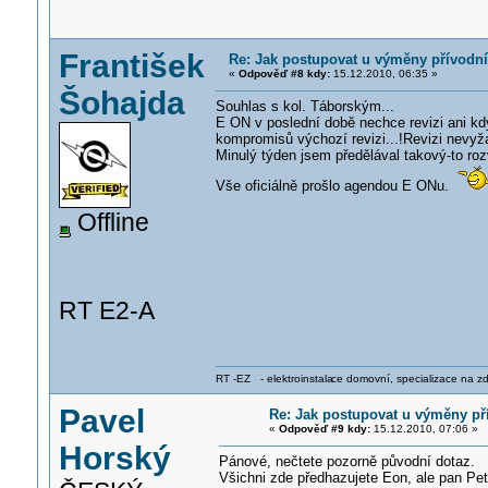
František
Re: Jak postupovat u výměny přívodn
«
Odpověď #8 kdy:
15.12.2010, 06:35 »
Šohajda
Souhlas s kol. Táborským...
E ON v poslední době nechce revizi ani kd
kompromisů výchozí revizi...!Revizi nevyž
Minulý týden jsem předělával takový-to roz
Vše oficiálně prošlo agendou E ONu.
Offline
RT E2-A
RT -EZ - elektroinstala
ce domovní, specializace na zdra
Pavel
Re: Jak postupovat u výměny př
«
Odpověď #9 kdy:
15.12.2010, 07:06 »
Horský
Pánové, nečtete pozorně původní dotaz.
Všichni zde předhazujete Eon, ale pan P