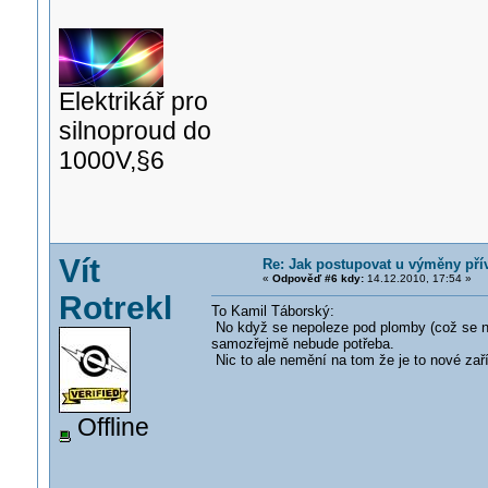
Elektrikář pro
silnoproud do
1000V,§6
Vít
Re: Jak postupovat u výměny pří
«
Odpověď #6 kdy:
14.12.2010, 17:54 »
Rotrekl
To Kamil Táborský:
No když se nepoleze pod plomby (což se ně
samozřejmě nebude potřeba.
Nic to ale nemění na tom že je to nové zaří
Offline