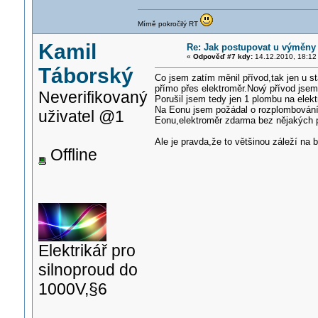
Mírně pokročilý RT
Kamil
Re: Jak postupovat u výměny
«
Odpověď #7 kdy:
14.12.2010, 18:12
Táborský
Co jsem zatím měnil přívod,tak jen u s
přímo přes elektroměr.Nov
ý přívod jsem
Neverifikovaný
Porušil jsem tedy jen 1 plombu na elek
Na Eonu jsem požádal o rozplombování,
uživatel @1
Eonu,elektroměr zdarma bez nějakých 
Ale je pravda,že to většinou záleží na 
Offline
Elektrikář pro
silnoproud do
1000V,§6