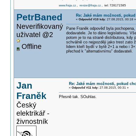
www.fraja.cz
,
revize@fraja.cz
, tel: 728171585
PetrBaned
Re: Jaké mám možnosti, pokud 
«
Odpověď #10 kdy:
27.08.2015, 00:18 »
Neverifikovaný
Pane Franěk odpověď byla pochopena, je
uživatel @2
dodavatele. Je to dáno legislativou. Vše
potom je to na straně distributora, kdy 
schválně co nejpozději jako trest zato 
Offline
lidem kteří bydlí v bytě 2+1 a nebo i 3+
přechod k "alternativnímu" dodavateli.
Jan
Re: Jaké mám možnosti, pokud chci
«
Odpověď #11 kdy:
27.08.2015, 00:31 »
Franěk
Přesně tak. SOuhlas.
Český
elektrikář -
živnostník