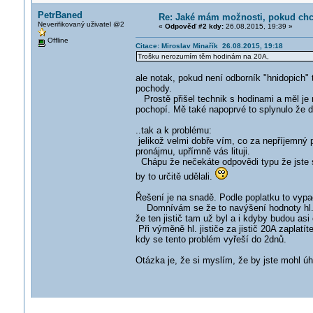
PetrBaned
Re: Jaké mám možnosti, pokud chci
Neverifikovaný uživatel @2
«
Odpověď #2 kdy:
26.08.2015, 19:39 »
Offline
Citace: Miroslav Minařík 26.08.2015, 19:18
Trošku nerozumím těm hodinám na 20A,
ale notak, pokud není odborník "hnidopich" 
pochody.
Prostě přišel technik s hodinami a měl je n
pochopí. Mě také napoprvé to splynulo že d
..tak a k problému:
jelikož velmi dobře vím, co za nepříjemný 
pronájmu, upřímně vás lituji.
Chápu že nečekáte odpovědi typu že jste si
by to určitě udělali.
Řešení je na snadě. Podle poplatku to vypadá
Domnívám se že to navýšení hodnoty hl. jis
že ten jistič tam už byl a i kdyby budou as
Při výměně hl. jističe za jistič 20A zaplatí
kdy se tento problém vyřeší do 2dnů.
Otázka je, že si myslím, že by jste mohl úh