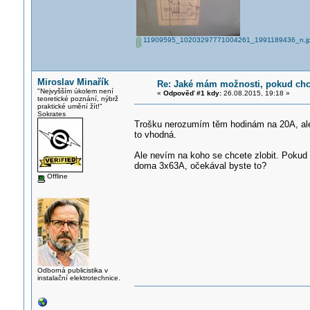
11909595_10203297771004261_1991189436_n.j
Miroslav Minařík
Re: Jaké mám možnosti, pokud chci
"Nejvyšším úkolem není
«
Odpověď #1 kdy:
26.08.2015, 19:18 »
teoretické poznání, nýbrž
praktické umění žít!"
Sokrates
Trošku nerozumím těm hodinám na 20A, ale j
to vhodná.
Ale nevím na koho se chcete zlobit. Pokud
doma 3x63A, očekával byste to?
Offline
Odborná publicistika v
instalační elektrotechnice.