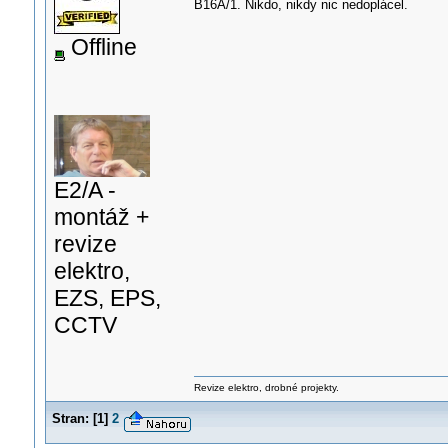
B16A/1. Nikdo, nikdy nic nedoplácel.
Offline
E2/A -
montáž +
revize
elektro,
EZS, EPS,
CCTV
Revize elektro, drobné projekty.
Stran:
[
1
]
2