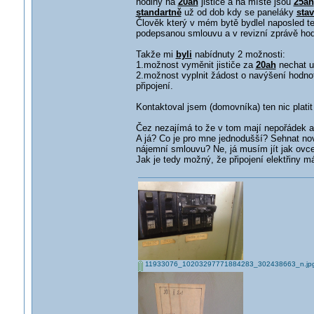
hodiny na
20ah
jističe a na místě jsou
25ah
standartně
už od dob kdy se paneláky
stav
Člověk který v mém bytě bydlel naposled t
podepsanou smlouvu a v revizní zprávě hod
Takže mi
byli
nabídnuty 2 možnosti:
1.možnost vyměnit jističe za
20ah
nechat ud
2.možnost vyplnit žádost o navýšení hodnoty
připojení.
Kontaktoval jsem (domovníka) ten nic platit
Čez nezajímá to že v tom mají nepořádek a 
A já? Co je pro mne jednodušší? Sehnat nov
nájemní smlouvu? Ne, já musím jít jak ovce 
Jak je tedy možný, že připojení elektřiny m
11933076_10203297771884283_302438663_n.jp