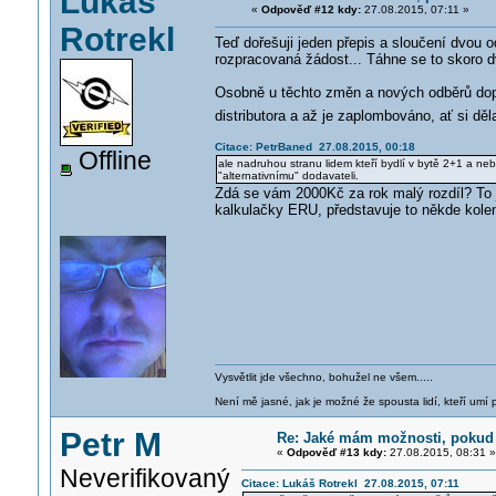
Lukáš
«
Odpověď #12 kdy:
27.08.2015, 07:11 »
Rotrekl
Teď dořešuji jeden přepis a sloučení dvou od
rozpracovaná žádost... Táhne se to skoro dv
Osobně u těchto změn a nových odběrů dopo
distributora a až je zaplombováno, ať si děla
Citace: PetrBaned 27.08.2015, 00:18
Offline
ale nadruhou stranu lidem kteří bydlí v bytě 2+1 a neb
"alternativnímu" dodavateli.
Zdá se vám 2000Kč za rok malý rozdíl? To 
kalkulačky ERU, představuje to někde kol
Vysvětlit jde všechno, bohužel ne všem.....
Není mě jasné, jak je možné že spousta lidí, kteří umí p
Petr M
Re: Jaké mám možnosti, pokud 
«
Odpověď #13 kdy:
27.08.2015, 08:31 »
Neverifikovaný
Citace: Lukáš Rotrekl 27.08.2015, 07:11