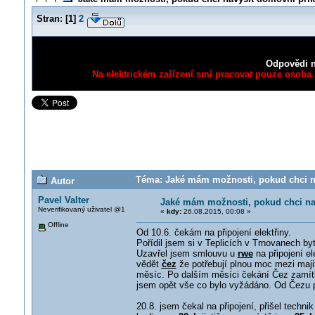
Stran:
[
1
]
2
Odpovědi n
Na elektrickém zařízení smí pracovat pouze osoba s
Téma: Jaké mám možnosti, pokud chci na
Autor
Pavel Valter
Jaké mám možnosti, pokud chci na
Neverifikovaný uživatel @1
«
kdy:
26.08.2015, 00:08 »
Offline
Od 10.6. čekám na připojení elektřiny.
Pořídil jsem si v Teplicích v Trnovanech by
Uzavřel jsem smlouvu u
rwe
na připojení e
vědět
čez
že potřebují plnou moc mezi maji
měsíc. Po dalším měsíci čekání Čez zamítl 
jsem opět vše co bylo vyžádáno. Od Čezu př
20.8. jsem čekal na připojení, přišel techn