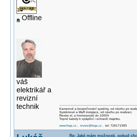
Offline
váš
elektrikář a
revizní
technik
Kamerové a bezpečnostní systémy, od návrhu po realiz
Systémové a MaR instalace, od návrhu po realizaci.
Revize el. a hromosvodů do 1000V
Topné kabely k vytápění i ochraně majetku.
www.fraja.cz
,
revize@fraja.cz
, tel: 728171585
Re: Jaké mám možnosti, pokud chci