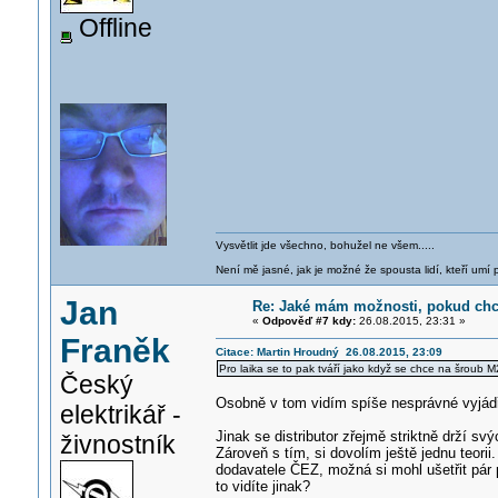
Offline
Vysvětlit jde všechno, bohužel ne všem.....
Není mě jasné, jak je možné že spousta lidí, kteří umí p
Jan
Re: Jaké mám možnosti, pokud chci
«
Odpověď #7 kdy:
26.08.2015, 23:31 »
Franěk
Citace: Martin Hroudný 26.08.2015, 23:09
Pro laika se to pak tváří jako když se chce na šroub 
Český
Osobně v tom vidím spíše nesprávné vyjádře
elektrikář -
Jinak se distributor zřejmě striktně drží s
živnostník
Zároveň s tím, si dovolím ještě jednu teorii
dodavatele ČEZ, možná si mohl ušetřit pár 
to vidíte jinak?