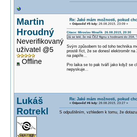
Martin
Re: Jaké mám možnosti, pokud chci
«
Odpověď #5 kdy:
26.08.2015, 23:09 »
Hroudný
Citace: Miroslav Minařík 26.08.2015, 20:30
Já se lekl, že má ČEZ flignu s hodinami do 20A. T
Neverifikovaný
Svým způsobem to od toho technika měře
uživatel @5
prostě říct, že se donesl elektroměr na 
na papíře...
Offline
Pro laika se to pak tváří jako když se
nepyskuje...
Lukáš
Re: Jaké mám možnosti, pokud chci
«
Odpověď #6 kdy:
26.08.2015, 23:27 »
Rotrekl
S odpuštěním, vzhledem k tomu, že dotazujíc