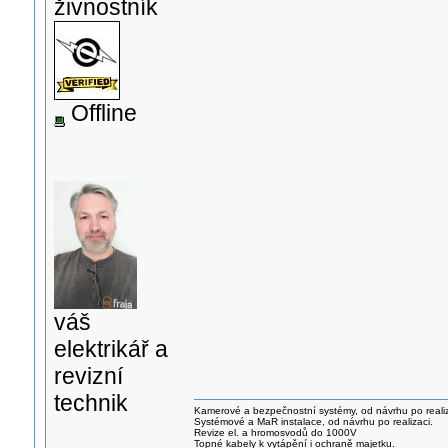
živnostník
Offline
váš
elektrikář a
revizní
technik
Kamerové a bezpečnostní systémy, od návrhu po realiz
Systémové a MaR instalace, od návrhu po realizaci.
Revize el. a hromosvodů do 1000V
Topné kabely k vytápění i ochraně majetku.