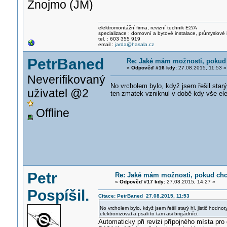
Znojmo (JM)
elektromontážn
í firma, revizní technik E2/A
specializace : domovní a bytové instalace, průmyslové 
tel. : 603 355 919
email :
jarda@hasala.cz
PetrBaned
Re: Jaké mám možnosti, pokud 
«
Odpověď #16 kdy:
27.08.2015, 11:53 »
Neverifikovaný
No vrcholem bylo, když jsem řešil starý
uživatel @2
ten zmatek vzniknul v době kdy vše ele
Offline
Petr
Re: Jaké mám možnosti, pokud chci
«
Odpověď #17 kdy:
27.08.2015, 14:27 »
Pospíšil.
Citace: PetrBaned 27.08.2015, 11:53
No vrcholem bylo, když jsem řešil starý hl. jistič hodn
elektronizoval
i a psali to tam asi brigádníci.
Automaticky při revizi přípojného místa pro