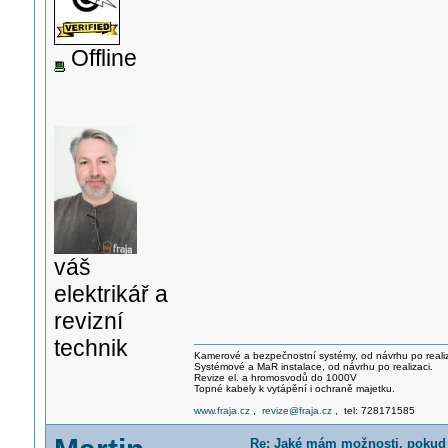
Offline
váš
elektrikář a
revizní
technik
Kamerové a bezpečnostní systémy, od návrhu po realiz
Systémové a MaR instalace, od návrhu po realizaci.
Revize el. a hromosvodů do 1000V
Topné kabely k vytápění i ochraně majetku.
www.fraja.cz
,
revize@fraja.cz
, tel: 728171585
Re: Jaké mám možnosti, pokud 