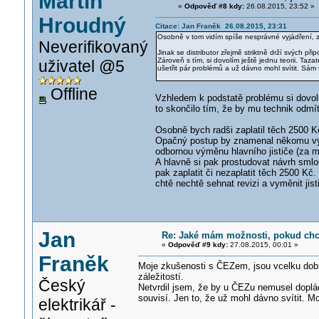
Martin
«
Odpověď #8 kdy:
26.08.2015, 23:52 »
Hroudný
Citace: Jan Franěk 26.08.2015, 23:31
Osobně v tom vidím spíše nesprávné vyjádření, ze
Neverifikovaný
Jinak se distributor zřejmě striktně drží svých př
Zároveň s tím, si dovolím ještě jednu teorii. Taz
uživatel @5
ušetřit pár problémů a už dávno mohl svítit. Sám v
Offline
Vzhledem k podstatě problému si dovoluj
to skončilo tím, že by mu technik odmí
Osobně bych radši zaplatil těch 2500 K
Opačný postup by znamenal někomu vycá
odbornou výměnu hlavního jističe (za 
A hlavně si pak prostudovat návrh smlou
pak zaplatit či nezaplatit těch 2500 Kč.
chtě nechtě sehnat revizi a vyměnit jisti
Jan
Re: Jaké mám možnosti, pokud chci
«
Odpověď #9 kdy:
27.08.2015, 00:01 »
Franěk
Moje zkušenosti s ČEZem, jsou vcelku dobr
záležitostí.
Český
Netvrdil jsem, že by u ČEZu nemusel doplá
souvisí. Jen to, že už mohl dávno svítit. M
elektrikář -