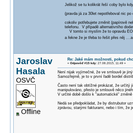
Jelikož se tu kolikrát řeší coby bylo kd
(pravda já za 30let nepotřeboval nic po
cokoliv potřebujete změnit (papírově 
telefonu. V případě alternativního doda
V tomto si myslím že to opravdu EON b
a řekne že je třeba to řešit přes něj ..
Jaroslav
Re: Jaké mám možnosti, pokud chci
«
Odpověď #15 kdy:
27.08.2015, 11:49 »
Hasala
Není nijak vyjímečné, že ve smlouvě je jiný 
Samozřejmě, je to v první řadě bordel distri
OSVČ
Často není tak obtížné prokázat, že určitý jis
manipulováno, přesto je smlouvě něco jinéh
V určité době došlo k "automatické" změně 
Nedá se předpokládat, že by distrubutor uzn
zprávou, starými fakturami, nebo i tím, že j
Offline