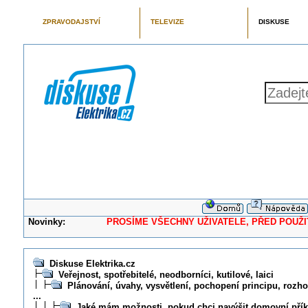
ZPRAVODAJSTVÍ
TELEVIZE
DISKUSE
Novinky:
PROSÍME VŠECHNY UŽIVATELE, PŘED POUŽITÍM 
Diskuse Elektrika.cz
Veřejnost, spotřebitelé, neodborníci, kutilové, laici
Plánování, úvahy, vysvětlení, pochopení principu, rozhod
...
Jaké mám možnosti, pokud chci navýšit domovní přík