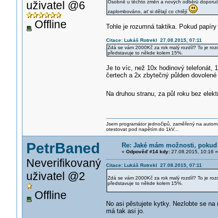
uživatel @6
Osobně u těchto změn a nových odběrů doporučuji
zaplombováno, ať si dělají co chtějí
Offline
Tohle je rozumná taktika. Pokud papíry l
Citace: Lukáš Rotrekl 27.08.2015, 07:11
Zdá se vám 2000Kč za rok malý rozdíl? To je ro
představuje to někde kolem 15%.
Je to víc, než 10x hodinový telefonát,
čertech a 2x zbytečný půlden dovolené 
Na druhou stranu, za půl roku bez elektri
Jsem programátor jednočipů, zaměřený na automati
otestovat pod napětím do 1kV...
PetrBaned
Re: Jaké mám možnosti, pokud 
«
Odpověď #14 kdy:
27.08.2015, 10:16 »
Neverifikovaný
Citace: Lukáš Rotrekl 27.08.2015, 07:11
uživatel @2
Zdá se vám 2000Kč za rok malý rozdíl? To je ro
představuje to někde kolem 15%.
Offline
No asi pěstujete kytky. Nezlobte se na 
má tak asi jo.