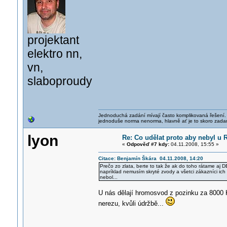
projektant
elektro nn,
vn,
slaboproudy
Jednoduchá zadání mívají často komplikovaná řešení. J
jednoduše norma nenorma, hlavně ať je to skoro zada
lyon
Re: Co udělat proto aby nebyl u
«
Odpověď #7 kdy:
04.11.2008, 15:55 »
Citace: Benjamín Škára 04.11.2008, 14:20
Prečo zo zlata, berte to tak že ak do toho rátame aj 
napríklad nemusím skryté zvody a všetci zákazníci ic
nebol...
U nás dělají hromosvod z pozinku za 8000 
nerezu, kvůli údržbě...