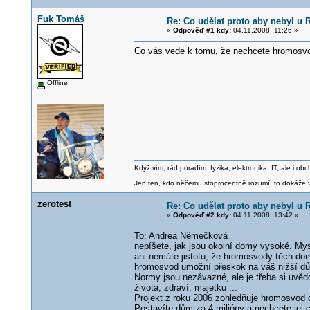
Fuk Tomáš
Re: Co udělat proto aby nebyl u
«
Odpověď #1 kdy:
04.11.2008, 11:26 »
Co vás vede k tomu, že nechcete hromosv
Offline
Když vím, rád poradím: fyzika, elektronika, IT, ale i 
Jen ten, kdo něčemu stoprocentně rozumí, to dokáže vy
zerotest
Re: Co udělat proto aby nebyl u
«
Odpověď #2 kdy:
04.11.2008, 13:42 »
To: Andrea Němečková
nepíšete, jak jsou okolní domy vysoké. M
ani nemáte jistotu, že hromosvody těch dom
hromosvod umožní přeskok na váš nižší d
Normy jsou nezávazné, ale je třeba si uvěd
života, zdraví, majetku ...
Projekt z roku 2006 zohledňuje hromosvod d
Postavíte dům za 4 milióny a nechcete jej 