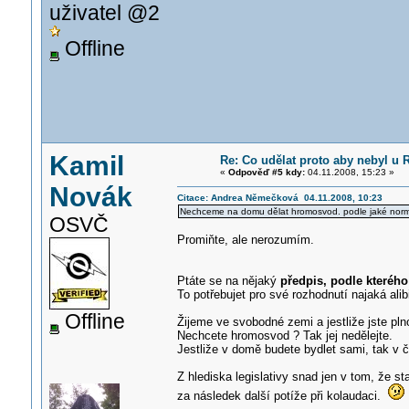
uživatel @2
Offline
Kamil
Re: Co udělat proto aby nebyl u
«
Odpověď #5 kdy:
04.11.2008, 15:23 »
Novák
Citace: Andrea Němečková 04.11.2008, 10:23
Nechceme na domu dělat hromosvod. podle jaké normy b
OSVČ
Promiňte, ale nerozumím.
Ptáte se na nějaký
předpis, podle kteréh
To potřebujet pro své rozhodnutí najaká alib
Offline
Žijeme ve svobodné zemi a jestliže jste pln
Nechcete hromosvod ? Tak jej nedělejte.
Jestliže v domě budete bydlet sami, tak v 
Z hlediska legislativy snad jen v tom, že st
za následek další potíže při kolaudaci.