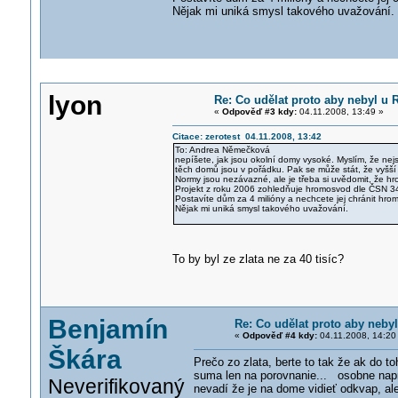
Nějak mi uniká smysl takového uvažování.
lyon
Re: Co udělat proto aby nebyl u
«
Odpověď #3 kdy:
04.11.2008, 13:49 »
Citace: zerotest 04.11.2008, 13:42
To: Andrea Němečková
nepíšete, jak jsou okolní domy vysoké. Myslím, že ne
těch domů jsou v pořádku. Pak se může stát, že vyšší
Normy jsou nezávazné, ale je třeba si uvědomit, že hro
Projekt z roku 2006 zohledňuje hromosvod dle ČSN 34 
Postavíte dům za 4 milióny a nechcete jej chránit hro
Nějak mi uniká smysl takového uvažování.
To by byl ze zlata ne za 40 tisíc?
Benjamín
Re: Co udělat proto aby neb
«
Odpověď #4 kdy:
04.11.2008, 14:20
Škára
Prečo zo zlata, berte to tak že ak do t
suma len na porovnanie... osobne napr
Neverifikovaný
nevadí že je na dome vidieť odkvap, al