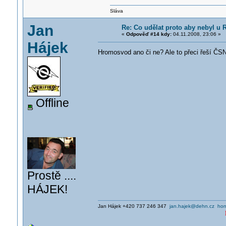
Sláva
Jan
Re: Co udělat proto aby nebyl u
«
Odpověď #14 kdy:
04.11.2008, 23:06 »
Hájek
Hromosvod ano či ne? Ale to přeci řeší ČSN 
Offline
Prostě ....
HÁJEK!
Jan Hájek +420 737 246 347
jan.hajek@dehn.cz
hon