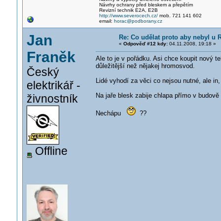
Návrhy ochrany před bleskem a přepětím
Revizní technik E2A, E2B
http://www.severocech.cz/
mob. 721 141 602
email:
horac@podborany.cz
Jan
Re: Co udělat proto aby nebyl u
«
Odpověď #12 kdy:
04.11.2008, 19:18 »
Franěk
Ale to je v pořádku. Asi chce koupit nový t
důležitější než nějakej hromosvod.
Český
Lidé vyhodí za věci co nejsou nutné, ale i
elektrikář -
Na jaře blesk zabije chlapa přímo v budov
živnostník
Nechápu
??
Offline