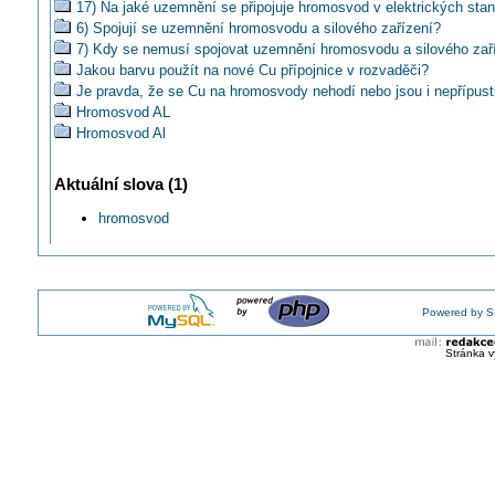
17) Na jaké uzemnění se připojuje hromosvod v elektrických stan
6) Spojují se uzemnění hromosvodu a silového zařízení?
7) Kdy se nemusí spojovat uzemnění hromosvodu a silového zař
Jakou barvu použít na nové Cu přípojnice v rozvaděči?
Je pravda, že se Cu na hromosvody nehodí nebo jsou i nepřípus
Hromosvod AL
Hromosvod Al
Ako vypočítať a koľko by mala byť celkova hodnota bleskozvodu
Podle jaké ČSN revidovat hromosvod v 8/2007 ?
Aktuální slova (1)
Mám chtít nový hromosvod dle staré nebo nové normy?
Jak udělat snadno hromosvod?
hromosvod
Anténí stožárek a určení ochranného pásma hromosvodu ...
Jaký typ hromosvodu použít pro plechovou střechu?
Čo je najlepšie pri zemnení bleskozvodu? Zemniaca tyč, pásovin
drôt?
Powered by S
Spojit kovovou konstrukci stropu se svodem hromosvodu?
Co se svody hromosvodu uchycenými na okapové rouře?
Stránka v
Povedá sa hromozvod, nie je vhodnajsi bleskozvod?
Jaká je vzdálenost dle ČSN mezi podpěrami u hromosvodu na pl
střeše?
Jaké má být správné provedení pro celoplechovou střechu?
Lze spojovat drát AlMgSI svorkami FeZn?
Jak daleko musí být umístěn bazén od hromosvodu?
Jaký proud svodem hromosvodu je ještě normální?