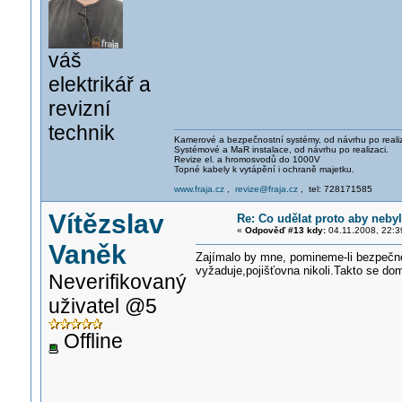
váš
elektrikář a
revizní
technik
Kamerové a bezpečnostní systémy, od návrhu po realiz
Systémové a MaR instalace, od návrhu po realizaci.
Revize el. a hromosvodů do 1000V
Topné kabely k vytápění i ochraně majetku.
www.fraja.cz
,
revize@fraja.cz
, tel: 728171585
Vítězslav
Re: Co udělat proto aby neb
«
Odpověď #13 kdy:
04.11.2008, 22:3
Vaněk
Zajímalo by mne, pomineme-li bezpečn
vyžaduje,pojišťovna nikoli.Takto se do
Neverifikovaný
uživatel @5
Offline