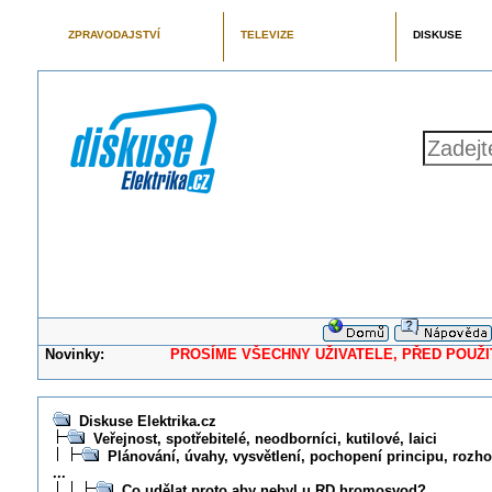
ZPRAVODAJSTVÍ
TELEVIZE
DISKUSE
Novinky:
PROSÍME VŠECHNY UŽIVATELE, PŘED POUŽITÍM 
Diskuse Elektrika.cz
Veřejnost, spotřebitelé, neodborníci, kutilové, laici
Plánování, úvahy, vysvětlení, pochopení principu, rozhod
...
Co udělat proto aby nebyl u RD hromosvod?