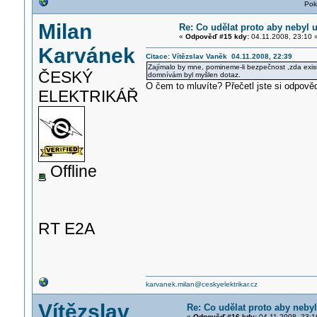
Pok
Milan
Re: Co udělat proto aby nebyl
«
Odpověď #15 kdy:
04.11.2008, 23:10 
Karvánek
Citace: Vítězslav Vaněk 04.11.2008, 22:39
Zajímalo by mne, pomineme-li bezpečnost ,zda exi
ČESKÝ
domnívám byl myšlen dotaz.
O čem to mluvíte? Přečetl jste si odpov
ELEKTRIKÁŘ
Offline
RT E2A
karvanek.milan@ceskyelektrikar.cz
Vítězslav
Re: Co udělat proto aby neb
«
Odpověď #16 kdy:
04.11.2008, 23:1