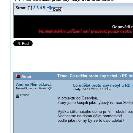
Stran:
[
1
]
2
3
4
5
Odpovědi n
Na elektrickém zařízení smí pracovat pouze osoba s
Téma: Co udělat proto aby nebyl u RD h
Autor
Andrea Němečková
Co udělat proto aby nebyl u RD
Neverifikovaný uživatel @1
«
kdy:
04.11.2008, 10:23 »
Offline
V projektu od Gservisu,
který jsme koupili jako typový (v roce 2006
Výška štítu našeho domu je 7m - okolní bar
Nechceme na domu dělat hromosvod.
podle jaké normy by se to dalo udělat?