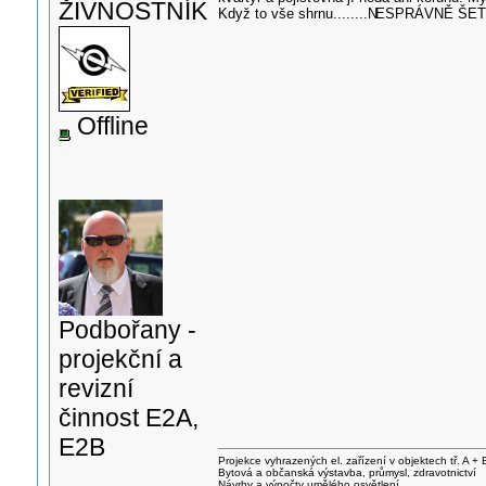
ŽIVNOSTNÍK
Když to vše shrnu........N
ESPRÁVNĚ ŠET
Offline
Podbořany -
projekční a
revizní
činnost E2A,
E2B
Projekce vyhrazených el. zařízení v objektech tř. A + 
Bytová a občanská výstavba, průmysl, zdravotnictví
Návrhy a výpočty umělého osvětlení