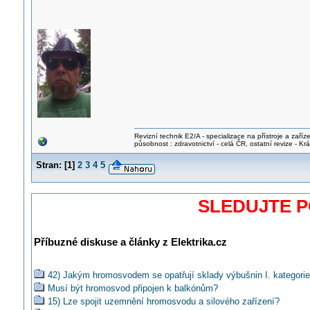
Revizní technik E2/A - specializace na přístroje a zaříze
působnost : zdravotnictví - celá ČR, ostatní revize - K
Stran:
[
1
]
2
3
4
5
SLEDUJTE 
Příbuzné diskuse a články z Elektrika.cz
42) Jakým hromosvodem se opatřují sklady výbušnin I. kategori
Musí být hromosvod připojen k balkónům?
15) Lze spojit uzemnění hromosvodu a silového zařízení?