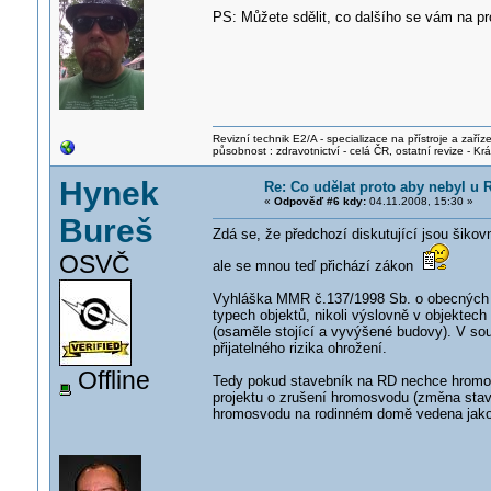
PS: Můžete sdělit, co dalšího se vám na pr
Revizní technik E2/A - specializace na přístroje a zaříze
působnost : zdravotnictví - celá ČR, ostatní revize - K
Hynek
Re: Co udělat proto aby nebyl u
«
Odpověď #6 kdy:
04.11.2008, 15:30 »
Bureš
Zdá se, že předchozí diskutující jsou šikov
OSVČ
ale se mnou teď přichází zákon
Vyhláška MMR č.137/1998 Sb. o obecných p
typech objektů, nikoli výslovně v objektec
(osaměle stojící a vyvýšené budovy). V so
přijatelného rizika ohrožení.
Offline
Tedy pokud stavebník na RD nechce hromosv
projektu o zrušení hromosvodu (změna stav
hromosvodu na rodinném domě vedena jako 