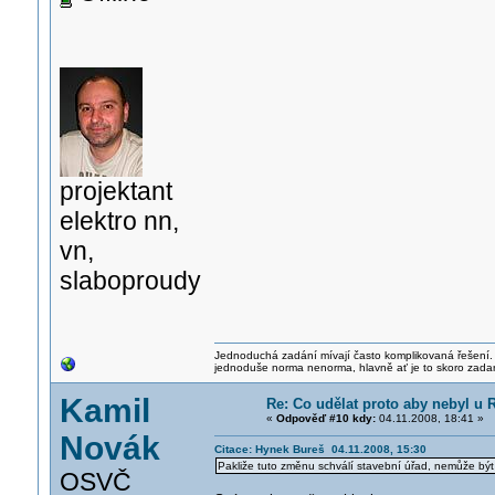
projektant
elektro nn,
vn,
slaboproudy
Jednoduchá zadání mívají často komplikovaná řešení. J
jednoduše norma nenorma, hlavně ať je to skoro zada
Kamil
Re: Co udělat proto aby nebyl u
«
Odpověď #10 kdy:
04.11.2008, 18:41 »
Novák
Citace: Hynek Bureš 04.11.2008, 15:30
Pakliže tuto změnu schválí stavební úřad, nemůže b
OSVČ