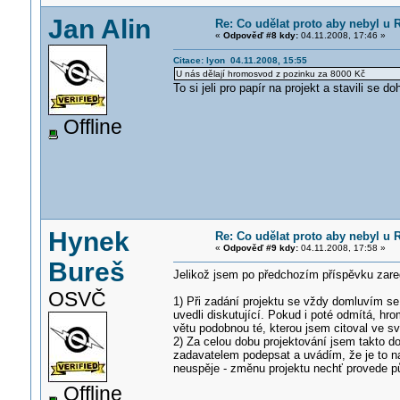
Jan Alin
Re: Co udělat proto aby nebyl u
«
Odpověď #8 kdy:
04.11.2008, 17:46 »
Citace: lyon 04.11.2008, 15:55
U nás dělají hromosvod z pozinku za 8000 Kč
To si jeli pro papír na projekt a stavili se 
Offline
Hynek
Re: Co udělat proto aby nebyl u
«
Odpověď #9 kdy:
04.11.2008, 17:58 »
Bureš
Jelikož jsem po předchozím příspěvku zareg
OSVČ
1) Při zadání projektu se vždy domluvím 
uvedli diskutující. Pokud i poté odmítá, h
větu podobnou té, kterou jsem citoval ve 
2) Za celou dobu projektování jsem takto 
zadavatelem podepsat a uvádím, že je to na
neuspěje - změnu projektu nechť provede pů
Offline