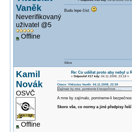
Vaněk
Budu lepe číst.
Neverifikovaný
uživatel @5
Offline
Sláva
Kamil
Re: Co udělat proto aby nebyl u
«
Odpověď #17 kdy:
04.11.2008, 23:19 »
Novák
Citace: Vítězslav Vaněk 04.11.2008, 22:39
Zajímalo by mne, pomineme-li bezpečnost , ....
OSVČ
A mne by zajímalo, pomineme-li bezpečnost
Skoro vše, co normy a jiné předpisy řeší 
Offline