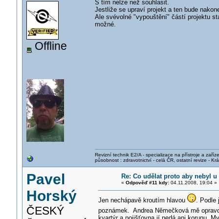
S tím nelze než souhlasit.
Jestliže se upraví projekt a ten bude nakon
Ale svévolné "vypouštění" částí projektu 
možné.
Offline
Revizní technik E2/A - specializace na přístroje a zaříze
působnost : zdravotnictví - celá ČR, ostatní revize - K
Pavel
Re: Co udělat proto aby nebyl
«
Odpověď #11 kdy:
04.11.2008, 19:04 »
Horský
Jen nechápavě kroutím hlavou
. Podle
ČESKÝ
poznámek. Andrea Němečková mě oprav
kvartýr a pojišťovna jí nedá ani korunu. M