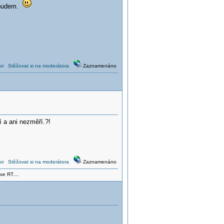
nebudem.
vi
Stěžovat si na moderátora
Zaznamenáno
í a ani nezměří.?!
vi
Stěžovat si na moderátora
Zaznamenáno
xe RT....