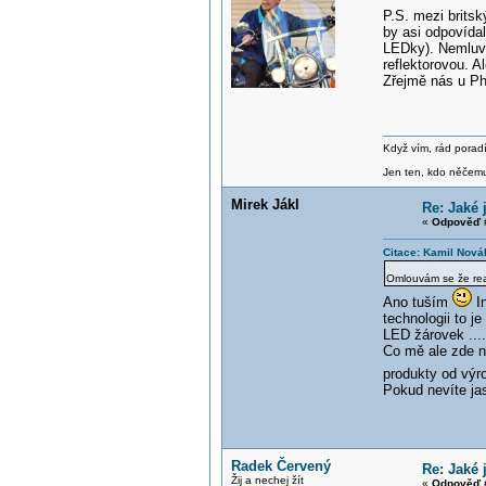
P.S. mezi brits
by asi odpovída
LEDky). Nemluvě
reflektorovou. A
Zřejmě nás u Phi
Když vím, rád poradí
Jen ten, kdo něčemu 
Mirek Jákl
Re: Jaké 
«
Odpověď #
Citace: Kamil Nová
Omlouvám se že reag
Ano tuším
In
technologii to j
LED žárovek ....
Co mě ale zde na
produkty od výro
Pokud nevíte ja
Radek Červený
Re: Jaké 
Žij a nechej žít
«
Odpověď #