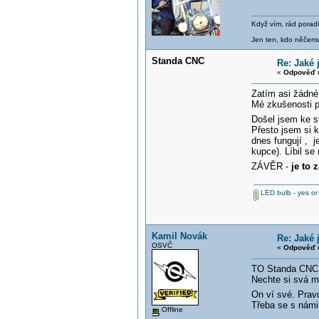
Když vím, rád poradí
Jen ten, kdo něčemu 
Standa CNC
Re: Jaké 
«
Odpověď #
Zatím asi žádné 
Mé zkušenosti p
Došel jsem ke 
Přesto jsem si 
dnes fungují , j
kupce). Líbil se
ZÁVĚR -
je to 
LED bulb - yes or
Kamil Novák
Re: Jaké 
OSVČ
«
Odpověď #
TO Standa CNC 
Nechte si svá m
On ví své. Pra
Třeba se s námi 
Offline