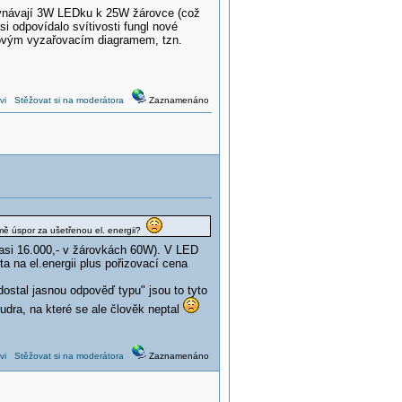
rovnávají 3W LEDku k 25W žárovce (což
 odpovídalo svítivosti fungl nové
rovým vyzařovacím diagramem, tzn.
vi
Stěžovat si na moderátora
Zaznamenáno
mě úspor za ušetřenou el. energii?
 asi 16.000,- v žárovkách 60W). V LED
ta na el.energii plus pořizovací cena
dostal jasnou odpověď typu" jsou to tyto
udra, na které se ale člověk neptal
vi
Stěžovat si na moderátora
Zaznamenáno