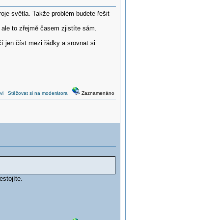
oje světla. Takže problém budete řešit
ale to zřejmě časem zjistíte sám.
 jen číst mezi řádky a srovnat si
vi
Stěžovat si na moderátora
Zaznamenáno
stojíte.