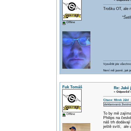
Trošku OT, ale 
"Šetři
Offline
Vysvětlit jde všechn
Není mě jasné, jak je
Fuk Tomáš
Re: Jaké 
«
Odpověď #
Citace: Mirek Jákl
deklarovaná životno
To by mě zajíma
Offline
Philips na česk
náš trh dodávají
ještě svítí, ale 