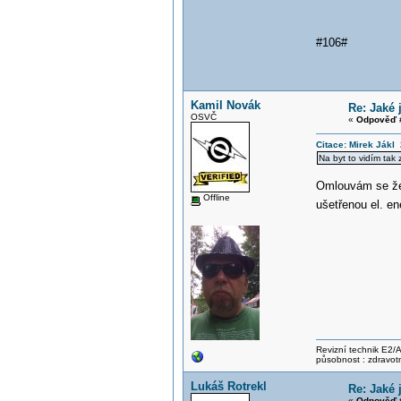
#106#
Kamil Novák
Re: Jaké 
OSVČ
«
Odpověď #
Citace: Mirek Jákl
Na byt to vidím tak
Omlouvám se že 
Offline
ušetřenou el. e
Revizní technik E2/A 
působnost : zdravotn
Lukáš Rotrekl
Re: Jaké 
«
Odpověď #