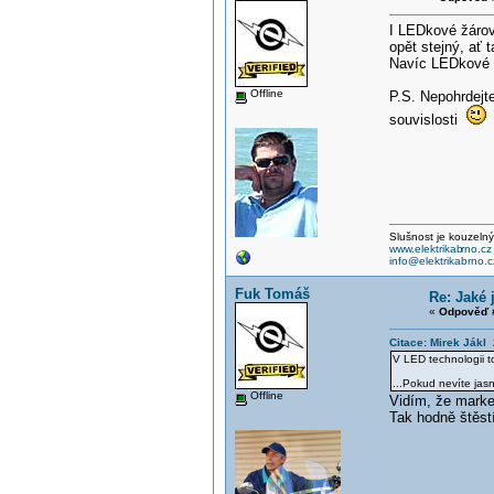
I LEDkové žárovk
opět stejný, ať 
Navíc LEDkové ž
Offline
P.S. Nepohrdejt
souvislosti
Slušnost je kouzelný
www.elektrikab
rno.cz
info@elektrikabrno.c
Fuk Tomáš
Re: Jaké 
«
Odpověď #
Citace: Mirek Jákl
V LED technologii t
...Pokud nevíte jas
Offline
Vidím, že market
Tak hodně štěstí