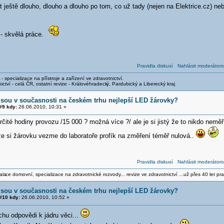
t ještě dlouho, dlouho a dlouho po tom, co už tady (nejen na Elektrice.cz) 
- skvělá práce.
Pravidla diskusí
Nahlásit moderátoro
- specializace na přístroje a zařízení ve zdravotnictví.
ictví - celá ČR, ostatní revize - Královéhradeck
ý, Pardubický a Liberecký kraj
jsou v současnosti na českém trhu nejlepší LED žárovky?
9 kdy:
26.06.2010, 10:31 »
čité hodiny provozu /15 000 ? možná více ?/ ale je si jistý že to nikdo neměř
 že si žárovku vezme do laboratoře profík na změření téměř nulová..
Pravidla diskusí
Nahlásit moderátoro
ala
ce domovní, specializace na zdravotnické rozvody... revize ve zdravotnictví ...už přes 40 let pra
jsou v současnosti na českém trhu nejlepší LED žárovky?
#10 kdy:
26.06.2010, 10:52 »
hu odpovědi k jádru věci...