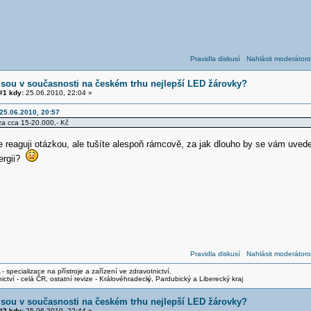
Pravidla diskusí
Nahlásit moderátoro
jsou v současnosti na českém trhu nejlepší LED žárovky?
1 kdy:
25.06.2010, 22:04 »
 25.06.2010, 20:57
 za cca 15-20.000,- Kč
reaguji otázkou, ale tušíte alespoň rámcově, za jak dlouho by se vám uvede
nergii?
Pravidla diskusí
Nahlásit moderátoro
- specializace na přístroje a zařízení ve zdravotnictví.
ictví - celá ČR, ostatní revize - Královéhradeck
ý, Pardubický a Liberecký kraj
jsou v současnosti na českém trhu nejlepší LED žárovky?
2 kdy:
25.06.2010, 22:44 »