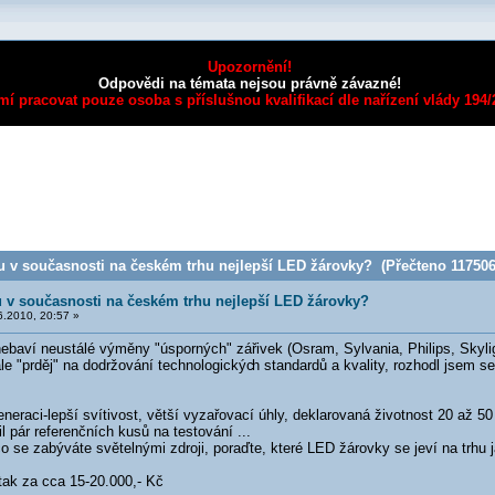
Upozornění!
Odpovědi na témata nejsou právně závazné!
mí pracovat pouze osoba s příslušnou kvalifikací dle nařízení vlády 194
u v současnosti na českém trhu nejlepší LED žárovky? (Přečteno 117506 
u v současnosti na českém trhu nejlepší LED žárovky?
.2010, 20:57 »
baví neustálé výměny "úsporných" zářivek (Osram, Sylvania, Philips, Skylight
le "prděj" na dodržování technologickýc
h standardů a kvality, rozhodl jsem s
eneraci-lepší svítivost, větší vyzařovací úhly, deklarovaná životnost 20 až 50
 pár referenčních kusů na testování ...
co se zabýváte světelnými zdroji, poraďte, které LED žárovky se jeví na trhu
tak za cca 15-20.000,- Kč