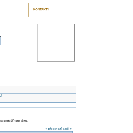
KONTAKTY
.!
st prohlíží toto téma.
« předchozí
další »