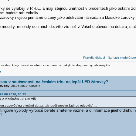
y se vyrábějí v P.R.C. a mají stejnou úmrtnost v procentech jako ostatní zdr
tam budete mít cokoliv.
árovky nejsou primárně určeny jako adekvátní náhrada za klasické žárovky, 
e moudry, mnohdy se z nich dozvíte víc než z Vašeho původního dotazu, stačí
Pravidla diskusí
Nahlásit moderátoro
 nástroj, který otevřel mnohem více dveří než jakýkoliv doposud vynalezený klíč.
z
jsou v současnosti na českém trhu nejlepší LED žárovky?
6 kdy:
26.06.2010, 08:35 »
 26.06.2010, 00:35
o je v průměru 10-12x míň...
nou odpověď na primární dotaz, tak raději prosím žádnou odpověď.....
ingové výplody výrobců berete smrtelně vážně, a o informace jiného druhu ne
!