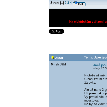
Stran:
[
1
]
2
3
4
Na elektrickém zařízení s
Téma: Jaké jso
Autor
Mirek Jákl
Jaké jso
«
kdy:
25.06
Protože už mě ne
Číňani zatím stá
žárovky.
Ale už na tu 2.g
Už jsem nakoupil
Vy profíci zde, 
investovat.
Na byt to vidím 