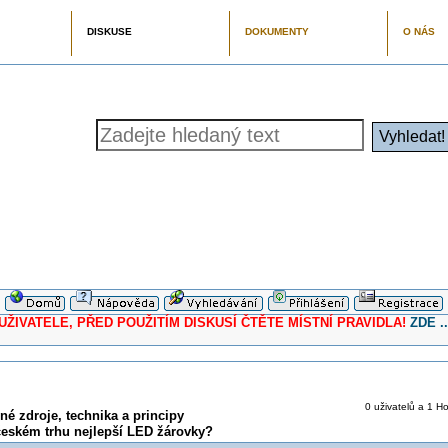
DISKUSE
DOKUMENTY
O NÁS
ELE, PŘED POUŽITÍM DISKUSÍ ČTĚTE MÍSTNÍ PRAVIDLA!
ZDE ..
0 uživatelů a 1 Ho
é zdroje, technika a principy
českém trhu nejlepší LED žárovky?