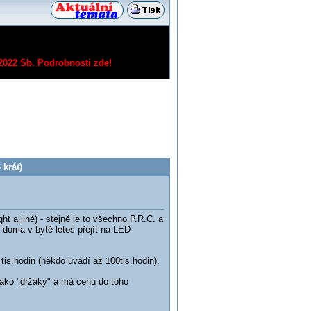
/2022 Sb.
Podrobnosti zde!
krát)
 a jiné) - stejně je to všechno P.R.C. a
e doma v bytě letos přejít na LED
 tis.hodin (někdo uvádí až 100tis.hodin).
 jako "držáky" a má cenu do toho