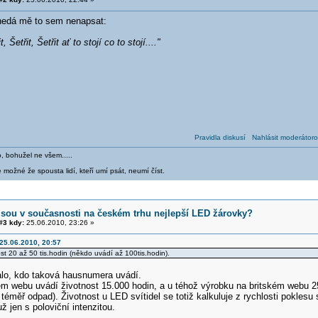
nedá mě to sem nenapsat:
t, Šetřit, Šetřit ať to stojí co to stojí...."
Pravidla diskusí
Nahlásit moderátoro
o, bohužel ne všem.....
 možné že spousta lidí, kteří umí psát, neumí číst.
jsou v současnosti na českém trhu nejlepší LED žárovky?
3 kdy:
25.06.2010, 23:26 »
 25.06.2010, 20:57
st 20 až 50 tis.hodin (někdo uvádí až 100tis.hodin).
lo, kdo taková hausnumera uvádí.
ém webu uvádí životnost 15.000 hodin, a u téhož výrobku na britském webu 
 téměř odpad). Životnost u LED svítidel se totiž kalkuluje z rychlosti poklesu s
už jen s poloviční intenzitou.