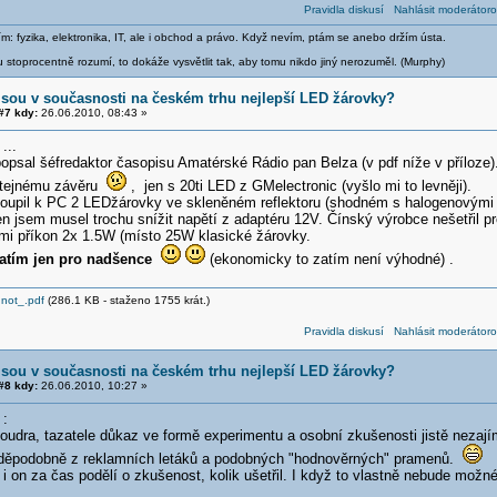
Pravidla diskusí
Nahlásit moderátoro
m: fyzika, elektronika, IT, ale i obchod a právo. Když nevím, ptám se anebo držím ústa.
stoprocentně rozumí, to dokáže vysvětlit tak, aby tomu nikdo jiný nerozuměl. (Murphy)
jsou v současnosti na českém trhu nejlepší LED žárovky?
7 kdy:
26.06.2010, 08:43 »
...
opsal šéfredaktor časopisu Amatérské Rádio pan Belza (v pdf níže v příloze)
stejnému závěru
, jen s 20ti LED z GMelectronic (vyšlo mi to levněji).
koupil k PC 2 LEDžárovky ve skleněném reflektoru (shodném s halogenovými 
en jsem musel trochu snížit napětí z adaptéru 12V. Čínský výrobce nešetřil pr
 mi příkon 2x 1.5W (místo 25W klasické žárovky.
zatím jen pro nadšence
(ekonomicky to zatím není výhodné) .
 not_.pdf
(286.1 KB - staženo 1755 krát.)
Pravidla diskusí
Nahlásit moderátoro
jsou v současnosti na českém trhu nejlepší LED žárovky?
8 kdy:
26.06.2010, 10:27 »
:
oudra, tazatele důkaz ve formě experimentu a osobní zkušenosti jistě nezají
vděpodobně z reklamních letáků a podobných "hodnověrných" pramenů.
i on za čas podělí o zkušenost, kolik ušetřil. I když to vlastně nebude možn