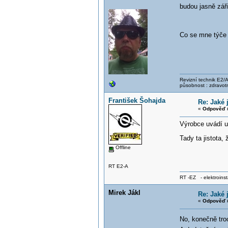
budou jasně záři
Co se mne týče 
Revizní technik E2/A 
působnost : zdravotn
František Šohajda
Re: Jaké 
«
Odpověď #
Výrobce uvádí ur
Tady ta jistota,
Offline
RT E2-A
RT -EZ - elektroinst
Mirek Jákl
Re: Jaké 
«
Odpověď 
No, konečně troc