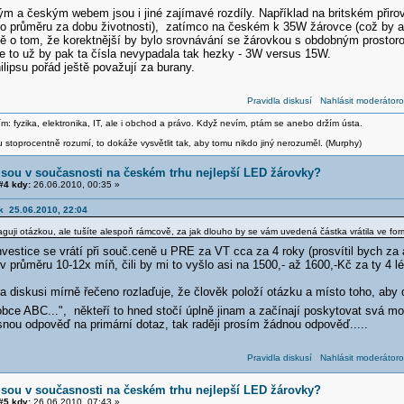
kým a českým webem jsou i jiné zajímavé rozdíly. Například na britském při
lo průměru za dobu životnosti), zatímco na českém k 35W žárovce (což by asi
 o tom, že korektnější by bylo srovnávání se žárovkou s obdobným prosto
le to už by pak ta čísla nevypadala tak hezky - 3W versus 15W.
lipsu pořád ještě považují za burany.
Pravidla diskusí
Nahlásit moderátoro
m: fyzika, elektronika, IT, ale i obchod a právo. Když nevím, ptám se anebo držím ústa.
stoprocentně rozumí, to dokáže vysvětlit tak, aby tomu nikdo jiný nerozuměl. (Murphy)
jsou v současnosti na českém trhu nejlepší LED žárovky?
4 kdy:
26.06.2010, 00:35 »
k 25.06.2010, 22:04
uji otázkou, ale tušíte alespoň rámcově, za jak dlouho by se vám uvedená částka vrátila ve for
vestice se vrátí při souč.ceně u PRE za VT cca za 4 roky (prosvítil bych za
e v průměru 10-12x míň, čili by mi to vyšlo asi na 1500,- až 1600,-Kč za ty 4 lé
 diskusi mírně řečeno rozlaďuje, že člověk položí otázku a místo toho, aby 
bce ABC...", někteří to hned stočí úplně jinam a začínají poskytovat svá mo
snou odpověď na primární dotaz, tak raději prosím žádnou odpověď.....
Pravidla diskusí
Nahlásit moderátoro
jsou v současnosti na českém trhu nejlepší LED žárovky?
5 kdy:
26.06.2010, 07:43 »