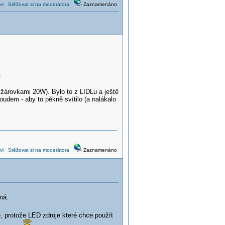
vi
Stěžovat si na moderátora
Zaznamenáno
.
žárovkami 20W). Bylo to z LIDLu a ještě
oudem - aby to pěkně svítilo (a nalákalo
vi
Stěžovat si na moderátora
Zaznamenáno
má.
é, protože LED zdroje které chce použít