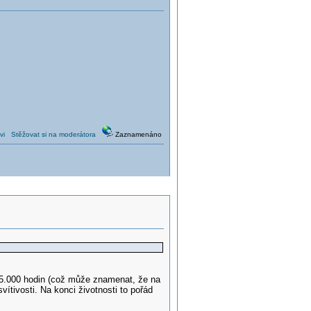
vi
Stěžovat si na moderátora
Zaznamenáno
25.000 hodin (což může znamenat, že na
vítivosti. Na konci životnosti to pořád