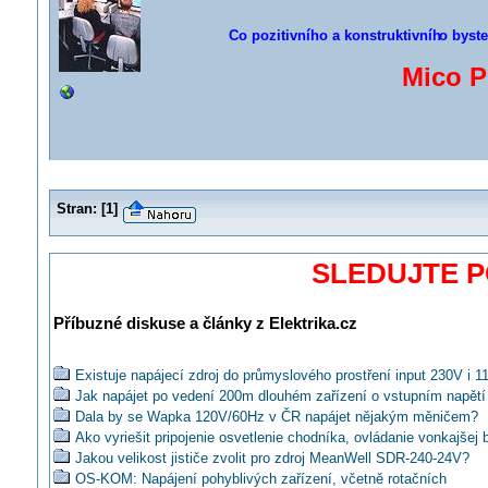
Co pozitivního a konstruktivníh
o byste
Mico P
Stran:
[
1
]
SLEDUJTE 
Příbuzné diskuse a články z Elektrika.cz
Existuje napájecí zdroj do průmyslového prostření input 230V i 1
Jak napájet po vedení 200m dlouhém zařízení o vstupním napět
Dala by se Wapka 120V/60Hz v ČR napájet nějakým měničem?
Ako vyriešit pripojenie osvetlenie chodníka, ovládanie vonkajšej 
Jakou velikost jističe zvolit pro zdroj MeanWell SDR-240-24V?
OS-KOM: Napájení pohyblivých zařízení, včetně rotačních