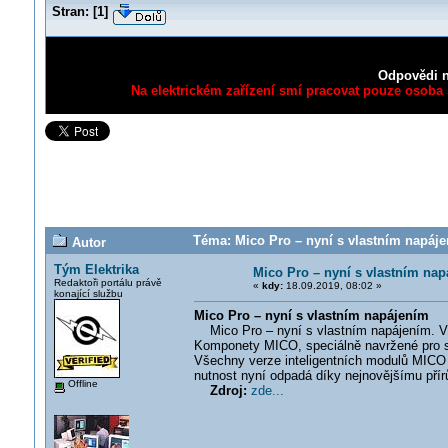
Stran:
[
1
]
Odpovědi n
Na elektrickém zařízení smí pracovat pouze osoba s
Téma: Mico Pro – nyní s vlastním napáje
Autor
Tým Elektrika
Mico Pro – nyní s vlastním na
Redaktoři portálu právě
«
kdy:
18.09.2019, 08:02 »
konající službu
Mico Pro – nyní s vlastním napájením
Mico Pro – nyní s vlastním napájením. V a
Komponety MICO, speciálně navržené pro sle
Všechny verze inteligentních modulů MICO 
nutnost nyní odpadá díky nejnovějšímu přírů
Offline
Zdroj:
zde...