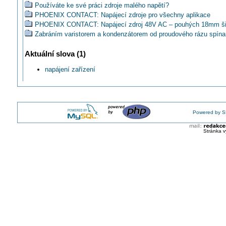
Používáte ke své práci zdroje malého napětí?
PHOENIX CONTACT: Napájecí zdroje pro všechny aplikace
PHOENIX CONTACT: Napájecí zdroj 48V AC – pouhých 18mm ši
Zabráním varistorem a kondenzátorem od proudového rázu spín
zdroje?
Jaký zdroj pro paralelní nebo sériové zapojení LED?
Aktuální slova (1)
Co je správně, řízení a napájení VZT jako klasické MaR, nebo str
zařízení?
napájení zařízení
Jak vyřešit bezkontaktní připojení napájení rotující části?
Je možné napájet osvětlení a řídící obvody stroje ze stejného tra
Mohu poskodit pristroj adapterem s vyssim proudem?
Jak vyresit prepojeni mezi dvemi AC vstupy pro PC?
Powered by S
Jak rozdělit napájení rozvaděčů?
Už jste někdy slyšeli o napájení osvětlení ze schwitche po UTP?
Stránka v
Je vhodnější trafo 230/12V pro pohon pro dvoukřídlá vrata umístit
pohonu?
Doporučuje ČSN velikost napětí pro napájení zahradního osvětle
Jak automaticky prepinat mezi ruznymi zdroji pro topnou spiralu?
Myslíte si, že se problémy s instalacemi týkají jen ČR?
Je možné připojit rozvaděč ze dvou míst, dvěma různými kabel
Jak zařídit aby se vypnuté LED pásky při přerušení napájení sa
nerozsvítily?
Hodí sa hobby generátor na zálohu plynového kotla a chladničky
Jak zjistit/eliminovat mozne prepeti/podpeti u kondenzacniho kot