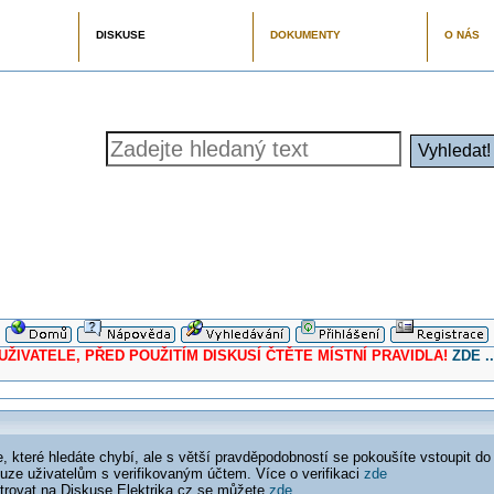
DISKUSE
DOKUMENTY
O NÁS
ELE, PŘED POUŽITÍM DISKUSÍ ČTĚTE MÍSTNÍ PRAVIDLA!
ZDE ..
 které hledáte chybí, ale s větší pravděpodobností se pokoušíte vstoupit do
ouze uživatelům s verifikovaným účtem. Více o verifikaci
zde
istrovat na Diskuse Elektrika.cz se můžete
zde