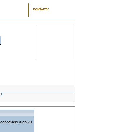
KONTAKTY
.!
 odborného archívu.