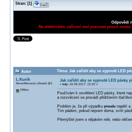
Stran:
[
1
]
Odpovědi n
Na elektrickém zařízení smí pracovat pouze osoba s
Téma: Jak zařídit aby se vypnuté LED pás
Autor
L.Kuník
Jak zařídit aby se vypnuté LED pásky p
Neverifikovaný uživatel @1
«
kdy:
20.09.2017, 15:35 »
Offline
Používám k osvětlení LED pásky, které na
a rozsvěcení se provádí přidržením tlačítk
Problém je, že při výpadku
proudu
napětí a 
Tím pádem, pokud nejsem doma, svítí pásk
Přemýšlel jsem o nějakém relé, nebo něčem