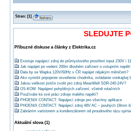
Stran:
[
1
]
SLEDUJTE 
Příbuzné diskuse a články z Elektrika.cz
Existuje napájecí zdroj do průmyslového prostření input 230V i 1
Jak napájet po vedení 200m dlouhém zařízení o vstupním napět
Dala by se Wapka 120V/60Hz v ČR napájet nějakým měničem?
Ako vyriešit pripojenie osvetlenie chodníka, ovládanie vonkajšej 
Jakou velikost jističe zvolit pro zdroj MeanWell SDR-240-24V?
OS-KOM: Napájení pohyblivých zařízení, včetně rotačních
Používáte ke své práci zdroje malého napětí?
PHOENIX CONTACT: Napájecí zdroje pro všechny aplikace
PHOENIX CONTACT: Napájecí zdroj 48V AC – pouhých 18mm ši
Zabráním varistorem a kondenzátorem od proudového rázu spín
zdroje?
Jaký zdroj pro paralelní nebo sériové zapojení LED?
Aktuální slova (1)
Co je správně, řízení a napájení VZT jako klasické MaR, nebo str
zařízení?