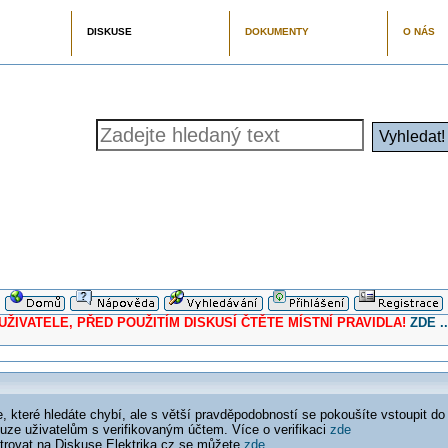
DISKUSE
DOKUMENTY
O NÁS
ELE, PŘED POUŽITÍM DISKUSÍ ČTĚTE MÍSTNÍ PRAVIDLA!
ZDE ..
 které hledáte chybí, ale s větší pravděpodobností se pokoušíte vstoupit do
ouze uživatelům s verifikovaným účtem. Více o verifikaci
zde
istrovat na Diskuse Elektrika.cz se můžete
zde