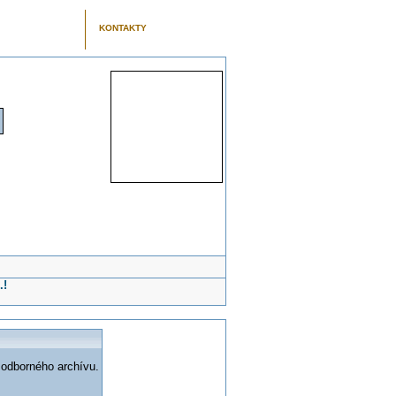
KONTAKTY
.!
 odborného archívu.