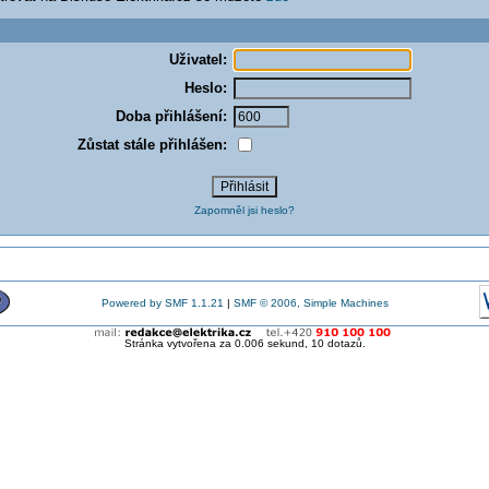
Uživatel:
Heslo:
Doba přihlášení:
Zůstat stále přihlášen:
Zapomněl jsi heslo?
Powered by SMF 1.1.21
|
SMF © 2006, Simple Machines
Stránka vytvořena za 0.006 sekund, 10 dotazů.