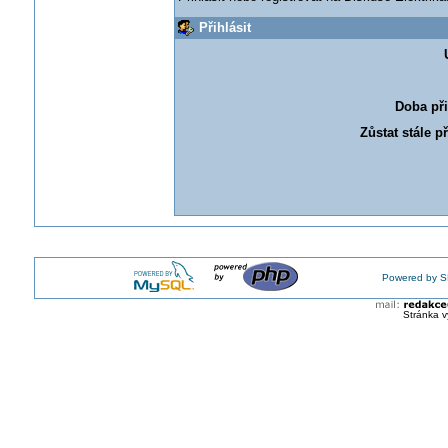
Přihlásit
Doba při
Zůstat stále p
Powered by S
Stránka v