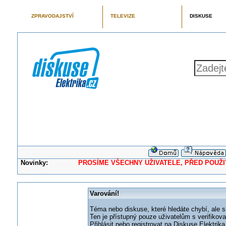
ZPRAVODAJSTVÍ
TELEVIZE
DISKUSE
Novinky:
PROSÍME VŠECHNY UŽIVATELE, PŘED POUŽITÍM 
Varování!
Téma nebo diskuse, které hledáte chybí, ale s
Ten je přístupný pouze uživatelům s verifikov
Přihlásit nebo registrovat na Diskuse Elektri