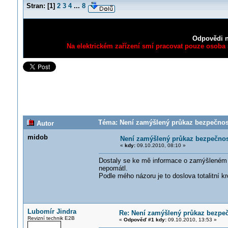
Stran:
[
1
]
2
3
4
...
8
Odpovědi n
Na elektrickém zařízení smí pracovat pouze osoba s
Téma: Není zamýšlený průkaz bezpečnosti 
Autor
midob
Není zamýšlený průkaz bezpečnosti
«
kdy:
09.10.2010, 08:10 »
Dostaly se ke mě informace o zamýšleném p
nepomátl.
Podle mého názoru je to doslova totalitní 
Lubomír Jindra
Re: Není zamýšlený průkaz bezpečn
Revizní technik E2B
«
Odpověď #1 kdy:
09.10.2010, 13:53 »