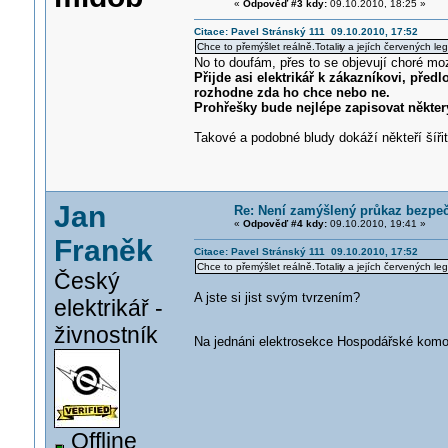
«
Odpověď #3 kdy:
09.10.2010, 18:25 »
Citace: Pavel Stránský 111 09.10.2010, 17:52
Chce to přemýšlet reálně.Totalit
y a jejích červených le
No to doufám, přes to se objevují choré mo
Přijde asi elektrikář k zákazníkovi, před
rozhodne zda ho chce nebo ne.
Prohřešky bude nejlépe zapisovat někter
Takové a podobné bludy dokáží někteří šíři
Jan
Re: Není zamýšlený průkaz bezpečn
«
Odpověď #4 kdy:
09.10.2010, 19:41 »
Franěk
Citace: Pavel Stránský 111 09.10.2010, 17:52
Chce to přemýšlet reálně.Totalit
y a jejích červených le
Český
A jste si jist svým tvrzením?
elektrikář -
živnostník
Na jednáni elektrosekce Hospodářské kom
Offline