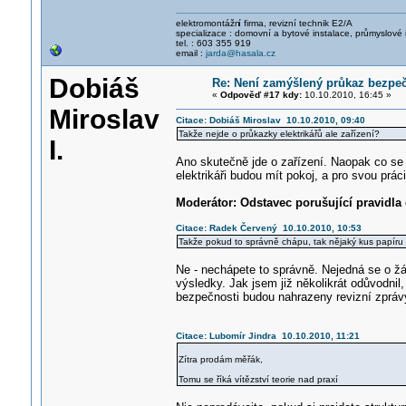
elektromontážn
í firma, revizní technik E2/A
specializace : domovní a bytové instalace, průmyslové 
tel. : 603 355 919
email :
jarda@hasala.cz
Dobiáš
Re: Není zamýšlený průkaz bezpečn
«
Odpověď #17 kdy:
10.10.2010, 16:45 »
Miroslav
Citace: Dobiáš Miroslav 10.10.2010, 09:40
Takže nejde o průkazky elektrikářů ale zařízení?
I.
Ano skutečně jde o zařízení. Naopak co se t
elektrikáři budou mít pokoj, a pro svou prá
Moderátor: Odstavec porušující pravidla
Citace: Radek Červený 10.10.2010, 10:53
Takže pokud to správně chápu, tak nějaký kus papíru s
Ne - nechápete to správně. Nejedná se o žá
výsledky. Jak jsem již několikrát odůvodni
bezpečnosti budou nahrazeny revizní zprávy
Citace: Lubomír Jindra 10.10.2010, 11:21
Zítra prodám měřák,
Tomu se říká vítězství teorie nad praxí