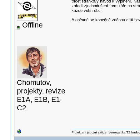
třicetistránko
vý návod k vyplnění. Kaž
zařadí zjednodušení formuláře na str
každé větší obci.
A občané se konečně začnou cítit be
Offline
Chomutov,
projekty, revize
E1A, E1B, E1-
C2
Projektant (strojní zařízení/energetika/TZ budo