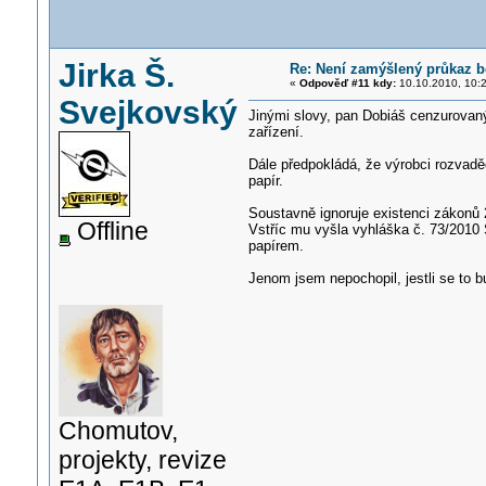
Jirka Š.
Re: Není zamýšlený průkaz be
«
Odpověď #11 kdy:
10.10.2010, 10:2
Svejkovský
Jinými slovy, pan Dobiáš cenzurovan
zařízení.
Dále předpokládá, že výrobci rozvadě
papír.
Soustavně ignoruje existenci zákonů 
Offline
Vstříc mu vyšla vyhláška č. 73/2010 S
papírem.
Jenom jsem nepochopil, jestli se to b
Chomutov,
projekty, revize