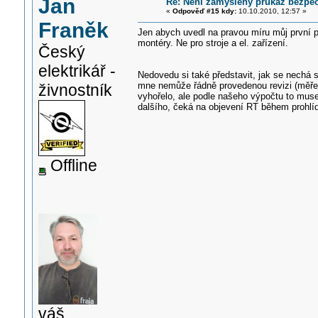
Jan
Re: Není zamýšlený průkaz bezpečn
«
Odpověď #15 kdy:
10.10.2010, 12:57 »
Franěk
Jen abych uvedl na pravou míru můj první p
montéry. Ne pro stroje a el. zařízení.
Český
elektrikář -
Nedovedu si také představit, jak se nechá spo
mne nemůže řádně provedenou revizi (měření)
živnostník
vyhořelo, ale podle našeho výpočtu to mus
dalšího, čeká na objevení RT během prohlíd
Offline
váš