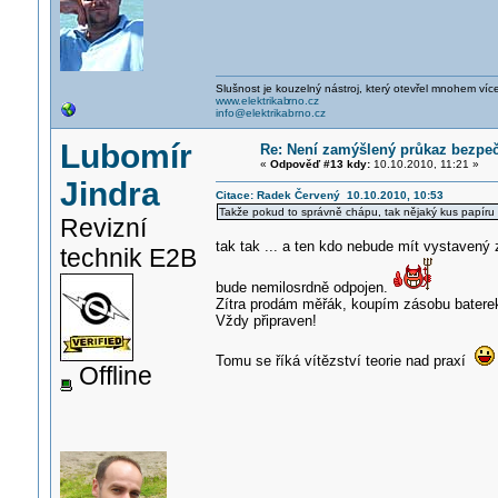
Slušnost je kouzelný nástroj, který otevřel mnohem víc
www.elektrikab
rno.cz
info@elektrikabrno.cz
Lubomír
Re: Není zamýšlený průkaz bezpečn
«
Odpověď #13 kdy:
10.10.2010, 11:21 »
Jindra
Citace: Radek Červený 10.10.2010, 10:53
Takže pokud to správně chápu, tak nějaký kus papíru s
Revizní
tak tak ... a ten kdo nebude mít vystavený
technik E2B
bude nemilosrdně odpojen.
Zítra prodám měřák, koupím zásobu batere
Vždy připraven!
Tomu se říká vítězství teorie nad praxí
Offline