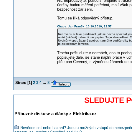
Nic neprodávejte, pokud si projdete struktu
údržby budou měření potřebná, mají však p
bezpečnost zařízení.
Tomu se říká odpovědný přístup.
Citace: Jan Franěk 10.10.2010, 12:57
Nedovedu si také představit, jak se nechá spočítat jestl
revizi (měření) nahradit cár papíru. To je zhovadilost.
Uvolněný spoj, špatný spoj ochranného vodiče díky ba
to asi nechám řemesla.
Trochu poštudujte v normách, ono to pochop
popisujete dále, se stane náplní práce v ú
píše pan Červený, s výměnou žárovek se op
Stran:
[
1
]
2
3
4
...
8
SLEDUJTE 
Příbuzné diskuse a články z Elektrika.cz
Nevědomost nebo hazard? Jsou u možných vstupů do nebezpeč