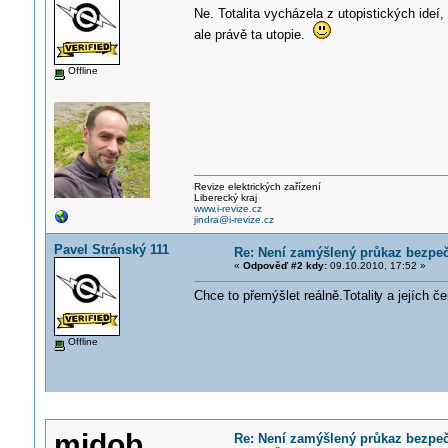
Ne. Totalita vycházela z utopistických ideí,
ale právě ta utopie.
Offline
Revize elektrických zařízení
Liberecký kraj
www.i-revize.cz
jindra@i-revize.cz
Pavel Stránský 111
Re: Není zamýšlený průkaz bezpečn
«
Odpověď #2 kdy:
09.10.2010, 17:52 »
Chce to přemýšlet reálně.Totalit
y a jejích č
Offline
midob
Re: Není zamýšlený průkaz bezpečn