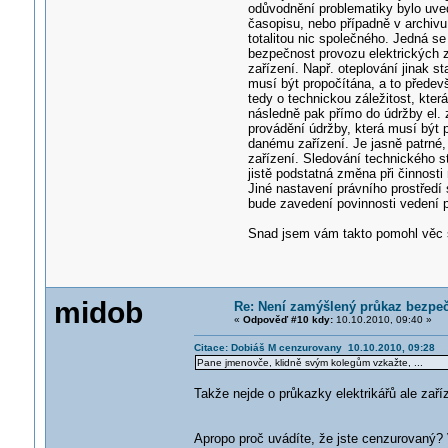
odůvodnění problematiky bylo uv
časopisu, nebo případně v archivu 
totalitou nic společného. Jedná s
bezpečnost provozu elektrických 
zařízení. Např. oteplování jinak 
musí být propočítána, a to předevš
tedy o technickou záležitost, kte
následně pak přímo do údržby el. 
provádění údržby, která musí být p
danému zařízení. Je jasně patrné,
zařízení. Sledování technického s
jistě podstatná změna při činnosti 
Jiné nastavení právního prostředí
bude zavedení povinnosti vedení 
Snad jsem vám takto pomohl věc 
midob
Re: Není zamýšlený průkaz bezpečn
«
Odpověď #10 kdy:
10.10.2010, 09:40 »
Citace: Dobiáš M cenzurovany 10.10.2010, 09:28
Pane jmenovče, klidně svým kolegům vzkažte, ...
Takže nejde o průkazky elektrikářů ale zaří
Apropo proč uvádíte, že jste cenzurovaný?