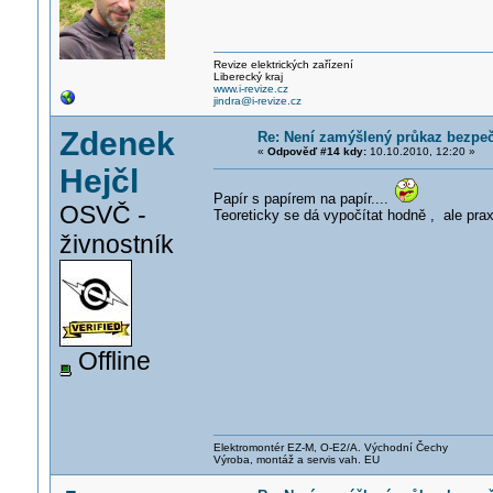
Revize elektrických zařízení
Liberecký kraj
www.i-revize.cz
jindra@i-revize.cz
Zdenek
Re: Není zamýšlený průkaz bezpečn
«
Odpověď #14 kdy:
10.10.2010, 12:20 »
Hejčl
Papír s papírem na papír....
OSVČ -
Teoreticky se dá vypočítat hodně , ale prax
živnostník
Offline
Elektromontér EZ-M, O-E2/A. Východní Čechy
Výroba, montáž a servis vah. EU