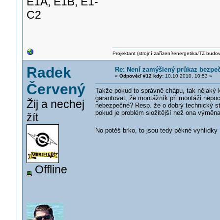
E1A, E1B, E1-
C2
Projektant (strojní zařízení/energetika/TZ budo
Radek
Re: Není zamýšlený průkaz bezpečn
«
Odpověď #12 kdy:
10.10.2010, 10:53 »
Červený
Takže pokud to správně chápu, tak nějaký k
garantovat, že montážník při montáži nepoc
Žij a nechej
nebezpečné? Resp. že o dobrý technický sta
pokud je problém složitější než ona výměna 
žít
No potěš brko, to jsou tedy pěkné vyhlídk
Offline