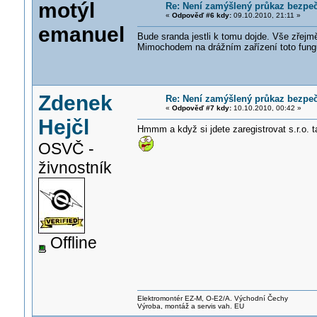
motýl
Re: Není zamýšlený průkaz bezpečn
«
Odpověď #6 kdy:
09.10.2010, 21:11 »
emanuel
Bude sranda jestli k tomu dojde. Vše zřejm
Mimochodem na drážním zařízení toto fungu
Zdenek
Re: Není zamýšlený průkaz bezpečn
«
Odpověď #7 kdy:
10.10.2010, 00:42 »
Hejčl
Hmmm a když si jdete zaregistrovat s.r.o. ta
OSVČ -
živnostník
Offline
Elektromontér EZ-M, O-E2/A. Východní Čechy
Výroba, montáž a servis vah. EU