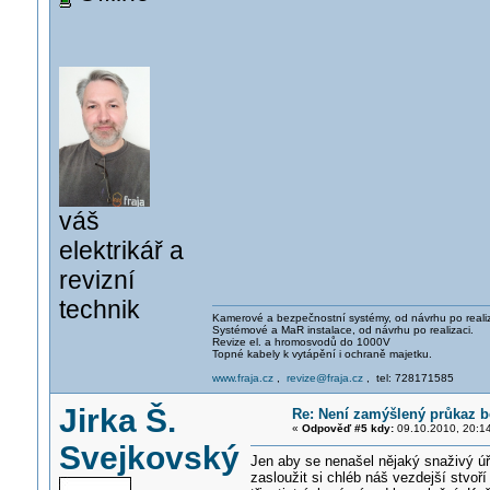
váš
elektrikář a
revizní
technik
Kamerové a bezpečnostní systémy, od návrhu po realiz
Systémové a MaR instalace, od návrhu po realizaci.
Revize el. a hromosvodů do 1000V
Topné kabely k vytápění i ochraně majetku.
www.fraja.cz
,
revize@fraja.cz
, tel: 728171585
Jirka Š.
Re: Není zamýšlený průkaz be
«
Odpověď #5 kdy:
09.10.2010, 20:1
Svejkovský
Jen aby se nenašel nějaký snaživý úř
zasloužit si chléb náš vezdejší stvoří