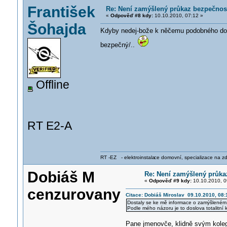
František
Re: Není zamýšlený průkaz bezpečnosti
«
Odpověď #8 kdy:
10.10.2010, 07:12 »
Šohajda
Kdyby nedej-bože k něčemu podobného došlo
bezpečný/..
Offline
RT E2-A
RT -EZ - elektroinstala
ce domovní, specializace na zdra
Dobiáš M
Re: Není zamýšlený průkaz
«
Odpověď #9 kdy:
10.10.2010, 0
cenzurovany
Citace: Dobiáš Miroslav 09.10.2010, 08:
Dostaly se ke mě informace o zamýšleném 
Podle mého názoru je to doslova totalitní
Pane jmenovče, klidně svým koleg