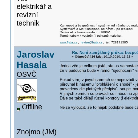
elektrikář a
revizní
technik
Kamerové a bezpečnostní systémy, od návrhu po realiz
Systémové a MaR instalace, od návrhu po realizaci.
Revize el. a hromosvodů do 1000V
Topné kabely k vytápění i ochraně majetku.
www.fraja.cz
,
revize@fraja.cz
, tel: 728171585
Jaroslav
Re: Není zamýšlený průkaz bezpečn
«
Odpověď #16 kdy:
10.10.2010, 13:22 »
Hasala
Jedna věc je celkem jistá, status samostatn
že v budoucnu bude v rámci "sjednocení" v
OSVČ
Pokud vím, v jiných zemích se neprovádí v
přirovnal k našemu "prohlášení o shodě" - j
provedeny dle platných předpisů, soupis nor
V jiných zemích se provádí se i něco na způs
Dále se také dělají různé kontroly (i elektroi
Offline
Nelze vyloučit, že to nějak podobně bude č
Znojmo (JM)