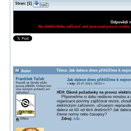
Stran:
[
1
]
Odpovědi n
Na elektrickém zařízení smí pracovat pouze osoba s
Téma: Jak dalece dnes přihlížíme k nejn
Autor
František Tuček
Jak dalece dnes přihlížíme k nejn
Pravdě se člověk může
«
kdy:
25.07.2021, 08:02 »
pouze přiblížit. Ovšem bez
více různých pohledů ani
#EH: Dávné požadavky na provoz elektric
náhodou!
Připomeňme si dobu nedávno minulou a na 
organizace povinny zajišťovat revize, zkouš
elektrickým zařízením, užívaným nepravide
dalece se liší od těch dnešních? Jak dalec
čteme normy nebo časopisy?
Zdroj:
zde...
Offline