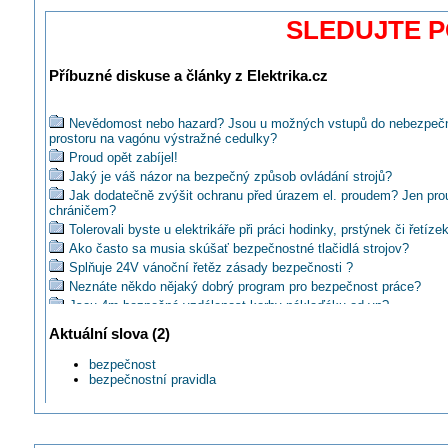
SLEDUJTE 
Příbuzné diskuse a články z Elektrika.cz
Nevědomost nebo hazard? Jsou u možných vstupů do nebezpeč
prostoru na vagónu výstražné cedulky?
Proud opět zabíjel!
Jaký je váš názor na bezpečný způsob ovládání strojů?
Jak dodatečně zvýšit ochranu před úrazem el. proudem? Jen pr
chráničem?
Tolerovali byste u elektrikáře při práci hodinky, prstýnek či řetíze
Ako často sa musia skúšať bezpečnostné tlačidlá strojov?
Splňuje 24V vánoční řetěz zásady bezpečnosti ?
Neznáte někdo nějaký dobrý program pro bezpečnost práce?
Jsou 4m bezpečná vzdálenost korby náklaďáku od vn?
Co nového ohledně lékárniček a výstražných vest?
Aktuální slova (2)
Není zamýšlený průkaz bezpečnosti krok zpět k totalitě?
Četli jste článek o bezpečnosti domácích instalací v EU?
bezpečnost
bezpečnostní pravidla
Lze bezpečně vyměnit jistič na DIN liště s hřebínkem pod napět
Líbí se vám tato výživná přednáška o bezpečnosti?
Má pásová pila vypínat při obnovení napětí po výpadku?
Těšíte se na průkaz bezpečnosti?