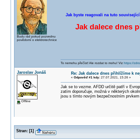
Jak byste reagovali na tuto souvisejíc
Jak dalece dnes p
Budu rád pokud pozvednu
povědomí o elektrotechnice
To nemohu přečíst! Ale rozdat to mohu! Viz
https://zdro
Jaroslav Jonáš
Re: Jak dalece dnes přihlížíme k n
«
Odpověď #1 kdy:
27.07.2021, 15:26 »
Jak se to vezme. AFDD určitě patří v Evrop
zatím doporučuje, možná v některých okoln
jsou s tímto novým bezpečnostním prvkem z
Offline
Stran:
[
1
]