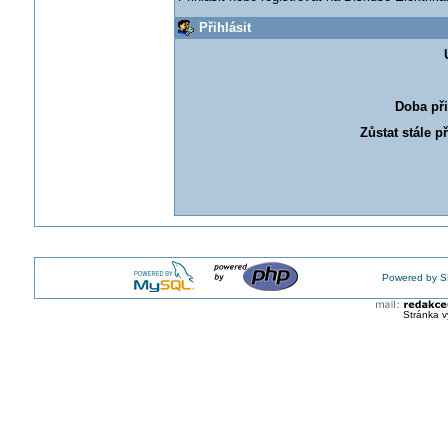
Přihlásit
Doba při
Zůstat stále p
Powered by S
Stránka v