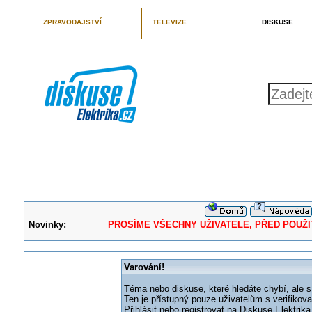
ZPRAVODAJSTVÍ
TELEVIZE
DISKUSE
Novinky:
PROSÍME VŠECHNY UŽIVATELE, PŘED POUŽITÍM 
Varování!
Téma nebo diskuse, které hledáte chybí, ale s
Ten je přístupný pouze uživatelům s verifikov
Přihlásit nebo registrovat na Diskuse Elektri