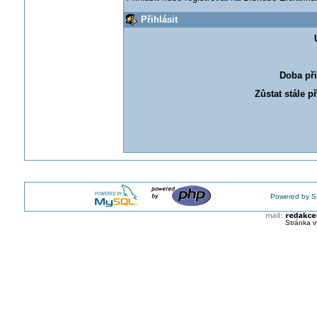
Přihlásit
Doba při
Zůstat stále p
Powered by S
Stránka v