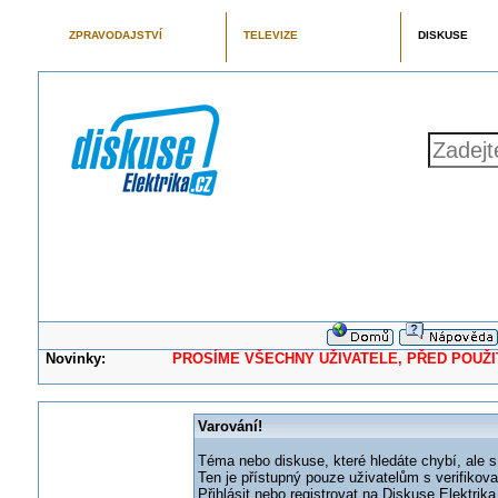
ZPRAVODAJSTVÍ
TELEVIZE
DISKUSE
Novinky:
PROSÍME VŠECHNY UŽIVATELE, PŘED POUŽITÍM 
Varování!
Téma nebo diskuse, které hledáte chybí, ale s
Ten je přístupný pouze uživatelům s verifikov
Přihlásit nebo registrovat na Diskuse Elektri