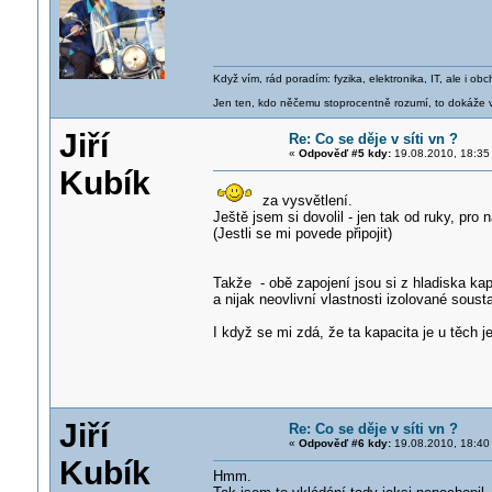
Když vím, rád poradím: fyzika, elektronika, IT, ale i 
Jen ten, kdo něčemu stoprocentně rozumí, to dokáže vy
Jiří
Re: Co se děje v síti vn ?
«
Odpověď #5 kdy:
19.08.2010, 18:35
Kubík
za vysvětlení.
Ještě jsem si dovolil - jen tak od ruky, pro
(Jestli se mi povede připojit)
Takže - obě zapojení jsou si z hladiska k
a nijak neovlivní vlastnosti izolované soust
I když se mi zdá, že ta kapacita je u těch j
Jiří
Re: Co se děje v síti vn ?
«
Odpověď #6 kdy:
19.08.2010, 18:40
Kubík
Hmm.