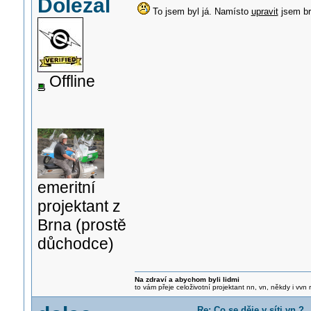
Doležal
To jsem byl já. Namísto
upravit
jsem br
Offline
emeritní
projektant z
Brna (prostě
důchodce)
Na zdraví a abychom byli lidmi
to vám přeje celoživotní projektant nn, vn, někdy i vvn
Re: Co se děje v síti vn ?