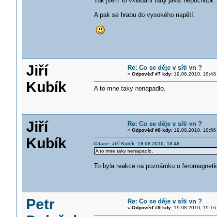
Tak jsem to vkládání tady jaksi nepochopil.
A pak se hrabu do vysokého napětí.
Jiří
Re: Co se děje v síti vn ?
«
Odpověď #7 kdy:
19.08.2010, 18:48
Kubík
A to mne taky nenapadlo.
Jiří
Re: Co se děje v síti vn ?
«
Odpověď #8 kdy:
19.08.2010, 18:56
Kubík
Citace: Jiří Kubík 19.08.2010, 18:48
A to mne taky nenapadlo.
To byla reakce na poznámku o feromagneti
Petr
Re: Co se děje v síti vn ?
«
Odpověď #9 kdy:
19.08.2010, 19:16