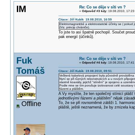
IM
Re: Co se děje v síti vn ?
«
Odpověď #3 kdy:
19.08.2010, 17:23
Citace: Jiří Kubík 19.08.2010, 16:59
Elektromagneti
cké a elektrostatick
é účinky se ( pokud j
(Viz. princip chrániče).
To jste to asi špatně pochopil. Součet prou
pak energií (účinků).
Fuk
Re: Co se děje v síti vn ?
«
Odpověď #4 kdy:
19.08.2010, 17:41
Tomáš
Citace: Jiří Kubík 19.08.2010, 09:51
Veškerá kabelová propojení byla původně prováděna t
Nyní se při různých rekonstrukcích a u nových připoje
vlastně koaxiály, jejichž "stínění" je spojeno a uzeměn
Podle mne se tím porušuje izolovanost celé soustavy i 
fázemi a pláštěm.
A Vy myslíte, že ten společný stínicí plášť 
jednotlivými fázemi a pláštěm
" nějak zásadn
Offline
To, že se při rovnoměrné zátěži 1. harmoni
pláště, ještě neznamená, že by zmizela kap