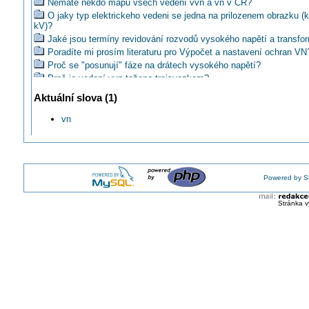
Nemáte někdo mapu všech vedení vvn a vn v ČR?
O jaky typ elektrickeho vedeni se jedna na prilozenem obrazku (k
kV)?
Jaké jsou termíny revidování rozvodů vysokého napětí a transfo
Poradíte mi prosím literaturu pro Výpočet a nastavení ochran VN
Proč se "posunují" fáze na drátech vysokého napětí?
Proč je vedení vvn taženo trojsvazkem?
Proc je narust kapacity u kabeloveho vedeni vn pouze do urcite 
Aktuální slova (1)
Jaká je minimální vzdálenost kabelu vn v zemi od domu (stavby)
Jak správně postupovat při návrhu vn kabelu?
vn
Proč jsou v tomto případě 4 vodiče na vn?
Je možné vn IT 22kV jen ve výšce 1,5m?
Nejde hrůza z těchto netradičných stožiarov vvn?
Chcete některé plné záznamy přednášek ze semináře vn?
Powered by S
Škodí nám vedení vn nad pozemkem?
Pracujete na zařízeních nad 1000V opravdu bezpečně?
Stránka v
Ako su istené vn a vvn siete ?
Instalace nad 1kV a normativní odkazy
Instalace nad 1kV a požadavky normy
Instalace nad 1kV a základní požadavky
Instalace nad 1kV a elektrické požadavky
Proč má vedení vn sudý počet lan?
Instalace nad 1kV a mechanické požadavky
Instalace nad 1kV a minimální vzdálenost živých částí