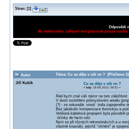
Stran:
[
1
]
Odpovědi n
Na elektrickém zařízení smí pracovat pouze osoba s
Téma: Co se děje v síti vn ? (Přečteno 22
Autor
Jiří Kubík
Co se děje v síti vn ?
«
kdy:
19.08.2010, 09:51 »
Rád bych znal váš názor na tuto záležitost.
V dosti rozlehlém průmyslovém areálu (prop
(?) - ze sekundár. vinutí trafa zapojeného do
Bez jakékoliv kompenzace tlumivkou a pod
Veškerá kabelová propojení byla původně 
účinky de facto ruší.
Nyní se při různých rekonstrukcích a u nový
vlastně koaxiály, jejichž "stínění" je spoje