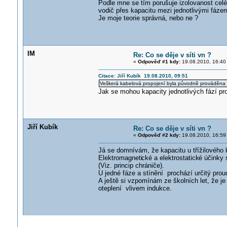
Podle mne se tím porušuje izolovanost celé 
vodič přes kapacitu mezi jednotlivými fáz
Je moje teorie správná, nebo ne ?
IM
Re: Co se děje v síti vn ?
«
Odpověď #1 kdy:
19.08.2010, 16:40
Citace: Jiří Kubík 19.08.2010, 09:51
Veškerá kabelová propojení byla původně prováděna t
Jak se mohou kapacity jednotlivých fází pro
Jiří Kubík
Re: Co se děje v síti vn ?
«
Odpověď #2 kdy:
19.08.2010, 16:59
Já se domnívám, že kapacitu u třížilového k
Elektromagneti
cké a elektrostatick
é účinky 
(Viz. princip chrániče).
U jedné fáze a stínění prochází určitý proud
A ještě si vzpomínám ze školních let, že j
oteplení vlivem indukce.