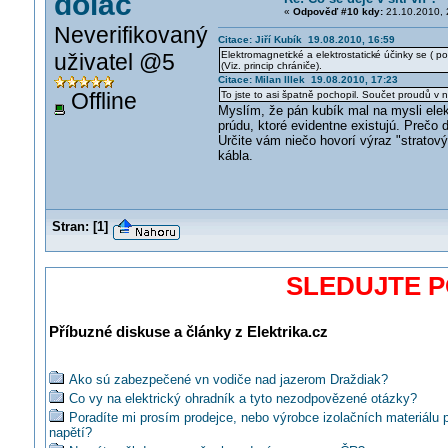
dolac
«
Odpověď #10 kdy:
21.10.2010, 
Neverifikovaný
Citace: Jiří Kubík 19.08.2010, 16:59
uživatel @5
Elektromagneti
cké a elektrostatick
é účinky se ( p
(Viz. princip chrániče).
Citace: Milan Illek 19.08.2010, 17:23
Offline
To jste to asi špatně pochopil. Součet proudů v n
Myslím, že pán kubík mal na mysli elek
prúdu, ktoré evidentne existujú. Prečo
Určite vám niečo hovorí výraz "stratový č
kábla.
Stran:
[
1
]
SLEDUJTE 
Příbuzné diskuse a články z Elektrika.cz
Ako sú zabezpečené vn vodiče nad jazerom Draždiak?
Co vy na elektrický ohradník a tyto nezodpovězené otázky?
Poradíte mi prosím prodejce, nebo výrobce izolačních materiálu 
napětí?