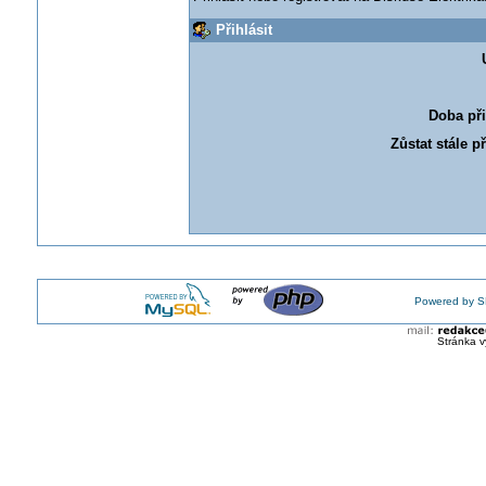
Přihlásit
Doba při
Zůstat stále p
Powered by S
Stránka v