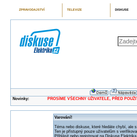
ZPRAVODAJSTVÍ
TELEVIZE
DISKUSE
Novinky:
PROSÍME VŠECHNY UŽIVATELE, PŘED POUŽITÍM 
Varování!
Téma nebo diskuse, které hledáte chybí, ale s
Ten je přístupný pouze uživatelům s verifikov
Přihlásit nebo registrovat na Diskuse Elektri