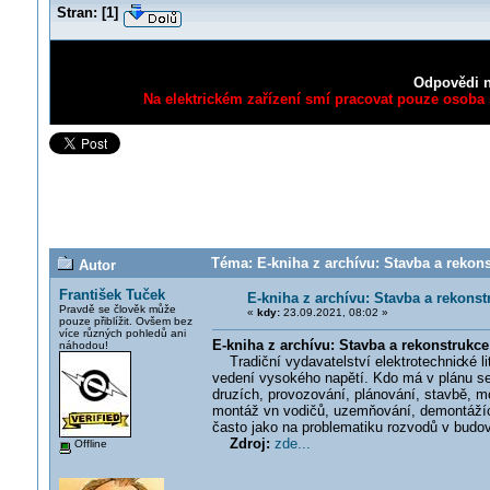
Stran:
[
1
]
Odpovědi n
Na elektrickém zařízení smí pracovat pouze osoba s
Téma: E-kniha z archívu: Stavba a rekon
Autor
František Tuček
E-kniha z archívu: Stavba a rekons
Pravdě se člověk může
«
kdy:
23.09.2021, 08:02 »
pouze přiblížit. Ovšem bez
více různých pohledů ani
E-kniha z archívu: Stavba a rekonstrukc
náhodou!
Tradiční vydavatelství elektrotechnic
ké l
vedení vysokého napětí. Kdo má v plánu se
druzích, provozování, plánování, stavbě, mo
montáž vn vodičů, uzemňování, demontážích 
často jako na problematiku rozvodů v budo
Zdroj:
zde...
Offline