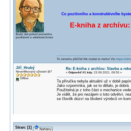
Co pozitivního a konstruktivníh
o byste
E-kniha z archívu
Budu rád pokud pozvednu
povědomí o elektrotechnice
To nemohu přečíst! Ale rozdat to mohu! Viz
https://zdro
Jiří_Hrubý
Re: E-kniha z archívu: Stavba a re
Neverifikovaný uživatel @7
«
Odpověď #1 kdy:
23.09.2021, 09:50 »
Offline
Ta příručka nebyla aktuální už v době papír
Jako vzpomínka, jak se to dělalo, je dobrá.
Použitelná je z toho část o mechanice vede
Je vidět, že pro nezájem o toto odvětví, nez
se člověk dozví na školení výrobců vn kom
Stran:
[
1
]