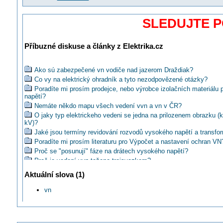
SLEDUJTE 
Příbuzné diskuse a články z Elektrika.cz
Ako sú zabezpečené vn vodiče nad jazerom Draždiak?
Co vy na elektrický ohradník a tyto nezodpovězené otázky?
Poradíte mi prosím prodejce, nebo výrobce izolačních materiálu 
napětí?
Nemáte někdo mapu všech vedení vvn a vn v ČR?
O jaky typ elektrickeho vedeni se jedna na prilozenem obrazku (k
kV)?
Jaké jsou termíny revidování rozvodů vysokého napětí a transfo
Poradíte mi prosím literaturu pro Výpočet a nastavení ochran VN
Proč se "posunují" fáze na drátech vysokého napětí?
Proč je vedení vvn taženo trojsvazkem?
Proc je narust kapacity u kabeloveho vedeni vn pouze do urcite 
Aktuální slova (1)
Jaká je minimální vzdálenost kabelu vn v zemi od domu (stavby)
Jak správně postupovat při návrhu vn kabelu?
vn
Proč jsou v tomto případě 4 vodiče na vn?
Je možné vn IT 22kV jen ve výšce 1,5m?
Nejde hrůza z těchto netradičných stožiarov vvn?