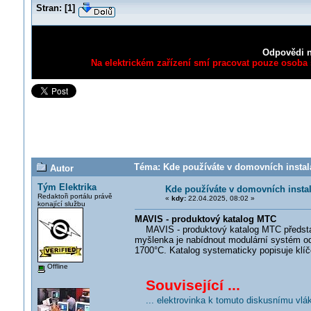
Stran:
[
1
]
Odpovědi n
Na elektrickém zařízení smí pracovat pouze osoba s
Téma: Kde používáte v domovních instala
Autor
Tým Elektrika
Kde používáte v domovních insta
Redaktoři portálu právě
«
kdy:
22.04.2025, 08:02 »
konající službu
MAVIS - produktový katalog MTC
MAVIS - produktový katalog MTC představu
myšlenka je nabídnout modulární systém od
1700°C. Katalog systematicky popisuje klíč
Offline
Související ...
... elektrovinka k tomuto diskusnímu vlá