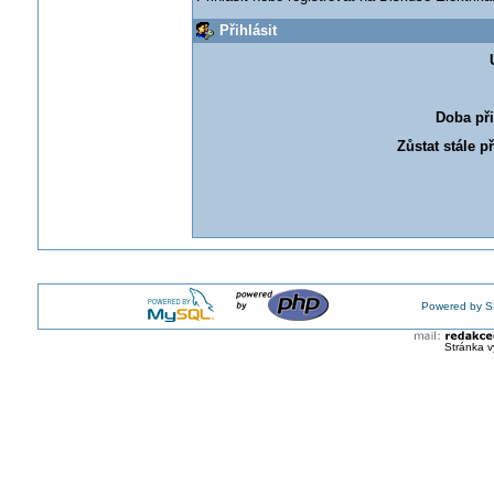
Přihlásit
Doba při
Zůstat stále p
Powered by S
Stránka v