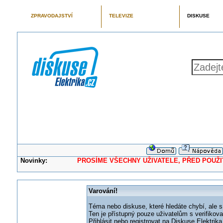
ZPRAVODAJSTVÍ
TELEVIZE
DISKUSE
Novinky:
PROSÍME VŠECHNY UŽIVATELE, PŘED POUŽITÍM 
Varování!
Téma nebo diskuse, které hledáte chybí, ale s
Ten je přístupný pouze uživatelům s verifikov
Přihlásit nebo registrovat na Diskuse Elektri